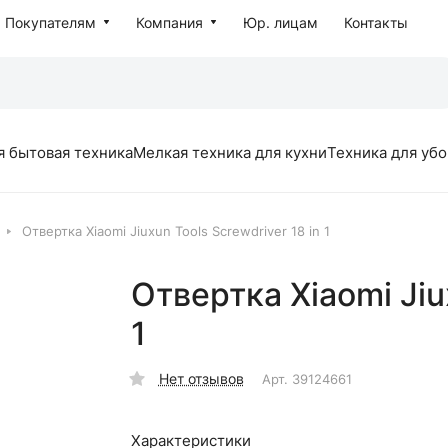
Покупателям
Компания
Юр. лицам
Контакты
я бытовая техника
Мелкая техника для кухни
Техника для уб
Отвертка Xiaomi Jiuxun Tools Screwdriver 18 in 1
Отвертка Xiaomi Jiux
1
Нет отзывов
Арт.
39124661
Характеристики