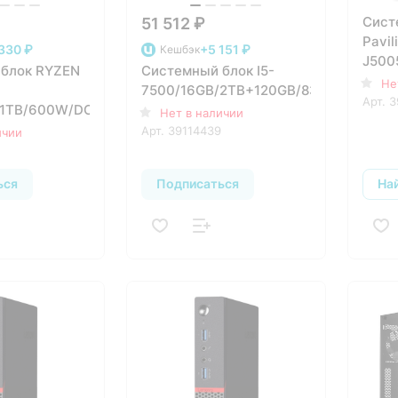
Сист
51 512 ₽
Pavil
330 ₽
+5 151 ₽
Кешбэк
J500
блок RYZEN
Системный блок I5-
(4GL
Не
7500/16GB/2TB+120GB/830W/DOS
Арт.
3
/1TB/600W/DOS
Нет в наличии
Арт.
39114439
ичии
ься
Подписаться
На