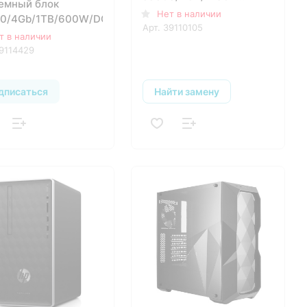
емный блок
SSD/Intel HD
Нет в наличии
0/4Gb/1TB/600W/DOS
Graphics/LAN/WiFi/BT/Dos
Арт.
39110105
т в наличии
9114429
дписаться
Найти замену