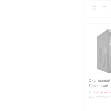
Системный 
Домашний
Нет в нал
Арт.
39115672