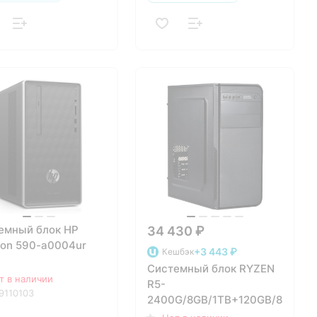
емный блок HP
34 430 ₽
ion 590-a0004ur
+3 443 ₽
Кешбэк
Системный блок RYZEN
/4GB/1000GB/DVD-
т в наличии
R5-
MD R2/DOS
9110103
2400G/8GB/1TB+120GB/830W/
63EA)