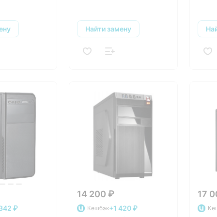
ену
Найти замену
На
14 200 ₽
17 0
342 ₽
+1 420 ₽
Кешбэк
Ке