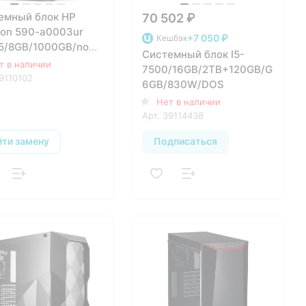
емный блок HP
70 502 ₽
ion 590-a0003ur
+7 050 ₽
Кешбэк
5/8GB/1000GB/noDVD/UHD600/W10
Системный блок I5-
68EA)
т в наличии
7500/16GB/2TB+120GB/GTX106
9110102
6GB/830W/DOS
Нет в наличии
Арт.
39114438
йти замену
Подписаться