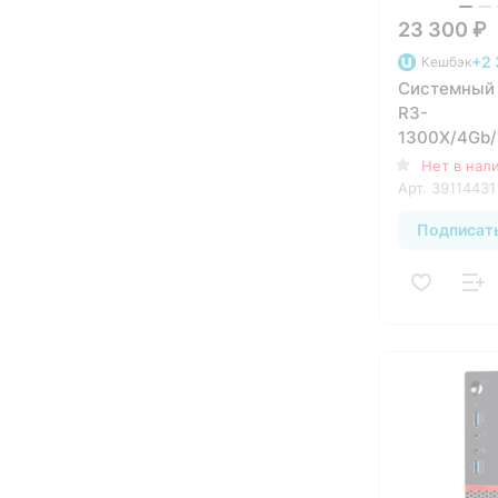
23 300 ₽
+2 
Кешбэк
Системный 
R3-
1300X/4Gb
Нет в нал
Арт.
39114431
Подписат