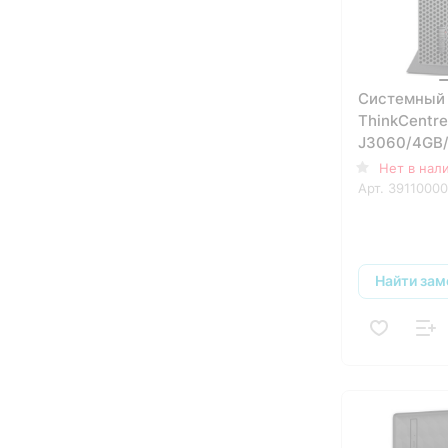
Системный 
ThinkCentr
J3060/4GB/
HD Graphic
Нет в нал
400/LAN/Wi
Арт.
39110000
Найти зам