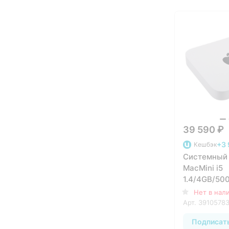
39 590 ₽
+3 
Кешбэк
Системный 
MacMini i5
1.4/4GB/500
HD5000 (M
Нет в нал
Арт.
3910578
Подписат