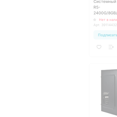
Системный 
R5-
2400G/8GB
6GB/830W/
Нет в нал
Арт.
39114432
Подписат