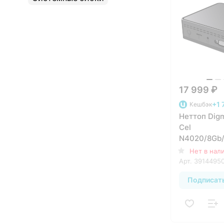
17 999 ₽
+1 
Кешбэк
Неттоп Digm
Cel
N4020/8Gb
UHDG 600/
Нет в нал
Арт.
3914495
Подписат