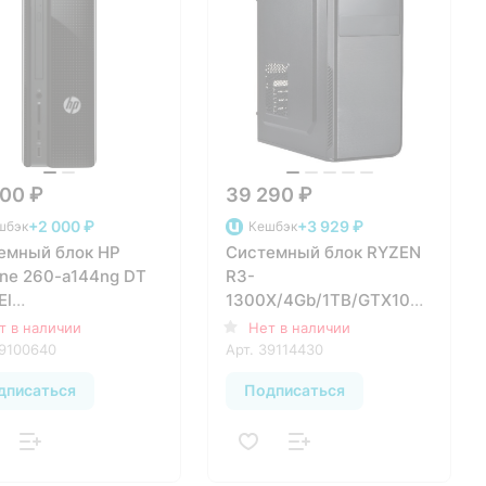
00 ₽
39 290 ₽
+2 000 ₽
+3 929 ₽
шбэк
Кешбэк
емный блок HP
Системный блок RYZEN
ine 260-a144ng DT
R3-
El
1300X/4Gb/1TB/GTX1060
0/4GB/1TB/IntelHD/Win10
3GB/600W/DOS
т в наличии
Нет в наличии
9100640
Арт.
39114430
дписаться
Подписаться