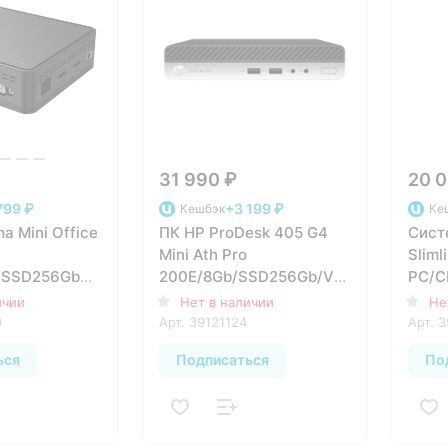
31 990 ₽
20 0
799 ₽
+3 199 ₽
Кешбэк
Ке
a Mini Office
ПК HP ProDesk 405 G4
Сист
Mini Ath Pro
Sliml
/SSD256Gb
200E/8Gb/SSD256Gb/Vega
PC/C
W11Pro
3/DOS/kb/m/черный
J306
ичии
Нет в наличии
Не
64
0
Арт.
39121124
Арт.
3
ься
Подписаться
По