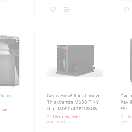
блок
Системный блок Lenovo
Сист
ThinkCentre M600 TINY
Pavil
slim J3060/4GB/128GB
E2-
ичии
SSD/Intel HD
9000
Нет в наличии
Не
Graphics/LAN/WiFi/BT/D
RW/A
Арт.
39110341
Арт.
3
(4KC