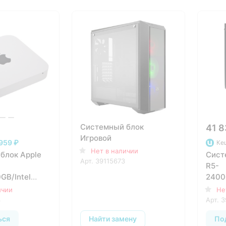
Системный блок
41 8
Игровой
959 ₽
Ке
Нет в наличии
блок Apple
Сист
Арт.
39115673
R5-
GB/Intel
2400
GEM2)
ичии
Не
3
Арт.
3
ься
Найти замену
По