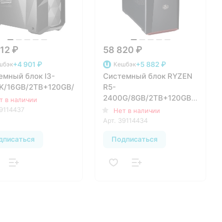
12 ₽
58 820 ₽
+4 901 ₽
+5 882 ₽
шбэк
Кешбэк
емный блок I3-
Системный блок RYZEN
K/16GB/2TB+120GB/830W/DOS
R5-
2400G/8GB/2TB+120GB/RX570
т в наличии
8GB/830W/DOS
9114437
Нет в наличии
Арт.
39114434
дписаться
Подписаться