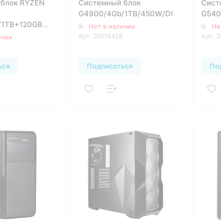
блок RYZEN
Системный блок
Сист
G4900/4Gb/1TB/450W/DOS
G540
/1TB+120GB/GTX1060
Нет в наличии
Не
DOS
Арт.
39114428
Арт.
3
ичии
ься
Подписаться
По