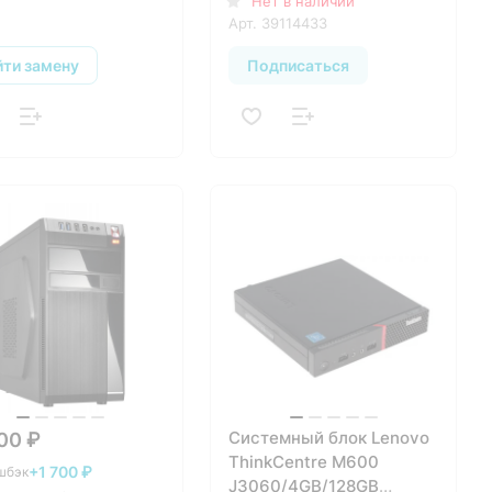
Нет в наличии
Арт.
39114433
йти замену
Подписаться
Системный блок Lenovo
00 ₽
ThinkCentre M600
+1 700 ₽
шбэк
J3060/4GB/128GB