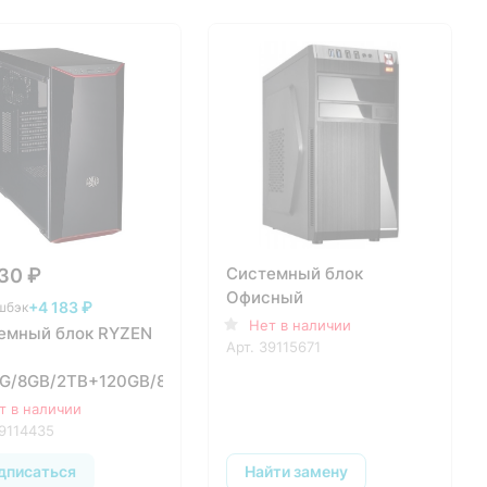
Системный блок
30 ₽
Офисный
+4 183 ₽
шбэк
Нет в наличии
емный блок RYZEN
Арт.
39115671
G/8GB/2TB+120GB/830W/DOS
т в наличии
9114435
дписаться
Найти замену