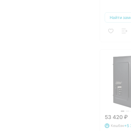
Найти зам
53 420 ₽
+5 
Кешбэк