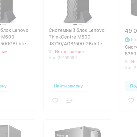
блок Lenovo
Системный блок Lenovo
49 0
e M600
ThinkCentre M600
Ке
500GB/Intel
J3710/4GB/500 GB/Intel
Сист
s
HD Graphics
ичии
Нет в наличии
8350
Fi/BT/Dos
405/LAN/WiFi/BT/W10
Арт.
39109999
Не
Арт.
3
ену
Найти замену
По