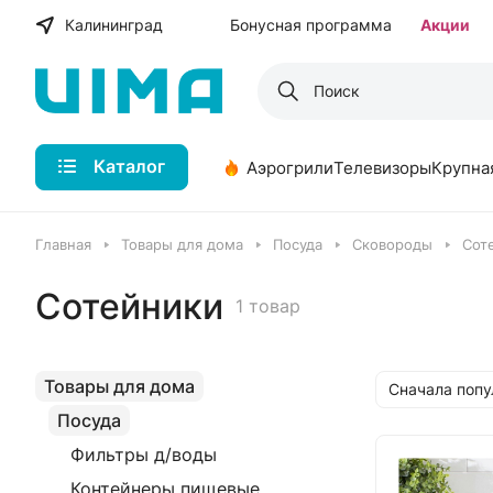
Калининград
Бонусная программа
Акции
Каталог
Аэрогрили
Телевизоры
Крупна
Главная
Товары для дома
Посуда
Сковороды
Сот
Сотейники
1 товар
Товары для дома
Сначала поп
Посуда
Фильтры д/воды
Контейнеры пищевые