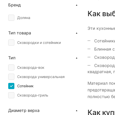
Бренд
Как вы
Доляна
Эти кухонны
Тип товара
Сотейники
Сковородки и сотейники
Блинная с
Сковород
Тип
Сковорода
Сковорода-вок
квадратная, 
Сковорода универсальная
Материал пок
Сотейник
предотвраща
Сковорода-гриль
полностью б
Диаметр верха
Как куп