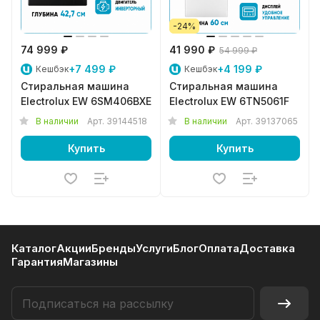
-24%
74 999 ₽
41 990 ₽
54 999 ₽
+7 499 ₽
+4 199 ₽
Кешбэк
Кешбэк
Стиральная машина
Стиральная машина
Electrolux EW 6SM406BXE
Electrolux EW 6TN5061F
В наличии
Арт.
39144518
В наличии
Арт.
39137065
Купить
Купить
Каталог
Акции
Бренды
Услуги
Блог
Оплата
Доставка
Гарантия
Магазины