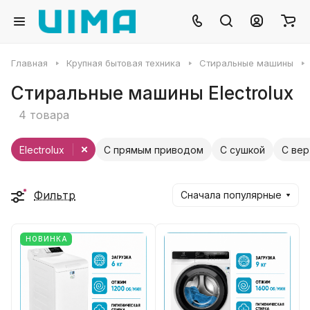
Главная
Крупная бытовая техника
Стиральные машины
Стиральные машины Electrolux
4 товара
Electrolux
С прямым приводом
С сушкой
С вер
Фильтр
Сначала популярные
НОВИНКА