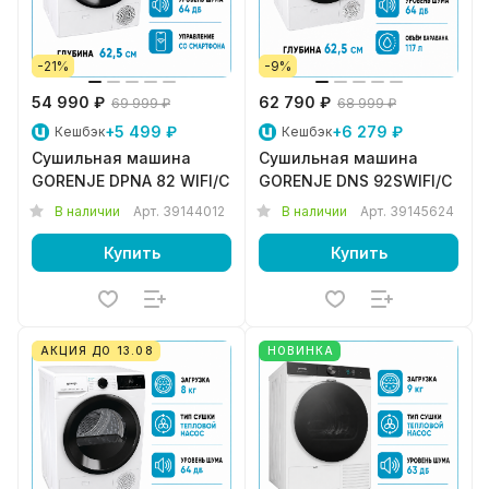
-21%
-9%
54 990 ₽
62 790 ₽
69 999 ₽
68 999 ₽
+5 499 ₽
+6 279 ₽
Кешбэк
Кешбэк
Сушильная машина
Сушильная машина
GORENJE DPNA 82 WIFI/C
GORENJE DNS 92SWIFI/C
В наличии
Арт.
39144012
В наличии
Арт.
39145624
Купить
Купить
АКЦИЯ ДО 13.08
НОВИНКА