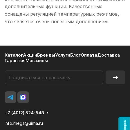
дополнительные функции. Качественные
оснащены регуляцией температурных режимов,
что является очень полезным дополнением.
Каталог
Акции
Бренды
Услуги
Блог
Оплата
Доставка
Гарантия
Магазины
+7 (4012) 524-548
info.mega@uima.ru