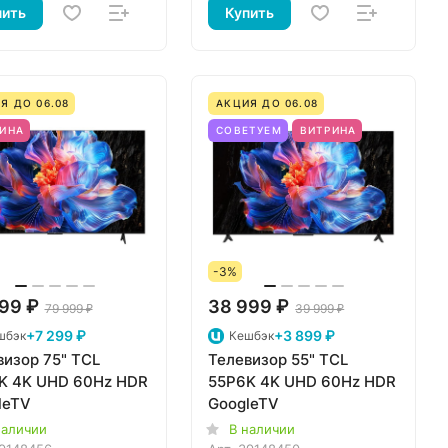
пить
Купить
Я ДО 06.08
АКЦИЯ ДО 06.08
ИНА
СОВЕТУЕМ
ВИТРИНА
-3%
99 ₽
38 999 ₽
79 999 ₽
39 999 ₽
+7 299 ₽
+3 899 ₽
шбэк
Кешбэк
визор 75" TCL
Телевизор 55" TCL
K 4K UHD 60Hz HDR
55P6K 4K UHD 60Hz HDR
leTV
GoogleTV
наличии
В наличии