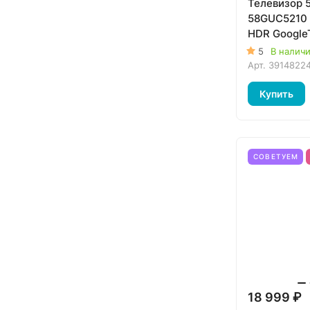
Телевизор 
58GUC5210
HDR Google
5
В налич
Арт.
3914822
Купить
СОВЕТУЕМ
18 999 ₽