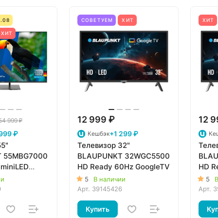
.08
СОВЕТУЕМ
ХИТ
ХИТ
ХИТ
12 999 ₽
12 9
54 999 ₽
999 ₽
+1 299 ₽
Кешбэк
Ке
55"
Телевизор 32"
Теле
 55MBG7000
BLAUPUNKT 32WGC5500
BLAU
miniLED
HD Ready 60Hz GoogleTV
HD R
Hz Dolby
ии
5
В наличии
5
В
oogleTV
9
Арт.
39145426
Арт.
3
Купить
Ку