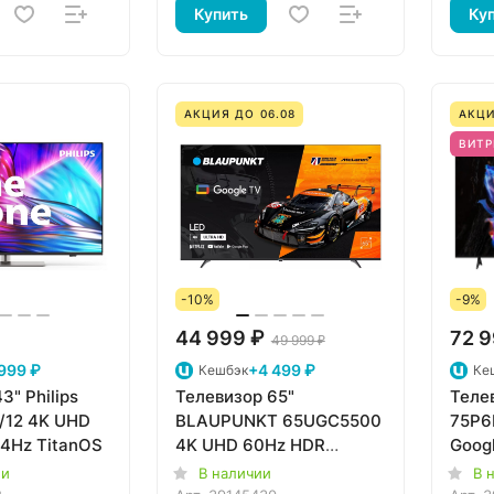
Купить
Ку
АКЦИЯ ДО 06.08
АКЦИ
ВИТР
-10%
-9%
44 999 ₽
72 9
49 999 ₽
999 ₽
+4 499 ₽
Кешбэк
Ке
3" Philips
Телевизор 65"
Теле
/12 4K UHD
BLAUPUNKT 65UGC5500
75P6
44Hz TitanOS
4K UHD 60Hz HDR
Goog
GoogleTV
ии
В наличии
В 