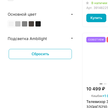
GoogleTV
В наличии
Smart TV.3
Арт.
3914822
Основной цвет
Titan OS
Купить
Подсветка Ambilight
СОВЕТУЕМ
Сбросить
10 499 ₽
+1 
Кешбэк
Телевизор 
32GHC5210