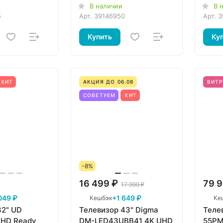
AndroidTV
В наличии
В 
5
Арт.
39146950
Арт.
3
Купить
Ку
ХИТ
АКЦИЯ ДО 06.08
ВИТР
СОВЕТУЕМ
ХИТ
-8%
16 499 ₽
79 9
17 999 ₽
049 ₽
+1 649 ₽
Кешбэк
Ке
32" UD
Телевизор 43" Digma
Телев
 HD Ready
DM-LED43UBB41 4K UHD
55PM