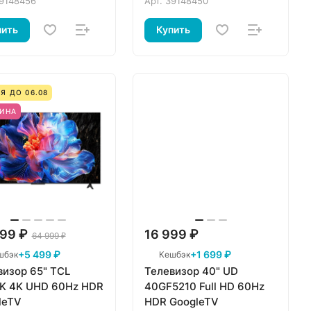
9148456
Арт.
39148450
пить
Купить
Я ДО 06.08
ИНА
99 ₽
16 999 ₽
64 999 ₽
+5 499 ₽
+1 699 ₽
шбэк
Кешбэк
визор 65" TCL
Телевизор 40" UD
K 4K UHD 60Hz HDR
40GF5210 Full HD 60Hz
leTV
HDR GoogleTV