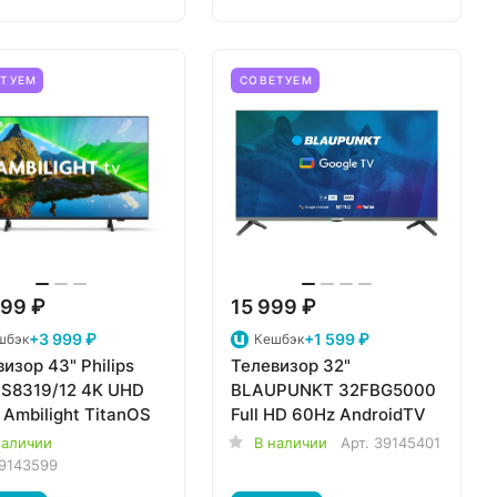
ЕТУЕМ
СОВЕТУЕМ
99 ₽
15 999 ₽
+3 999 ₽
+1 599 ₽
шбэк
Кешбэк
изор 43" Philips
Телевизор 32"
S8319/12 4K UHD
BLAUPUNKT 32FBG5000
Ambilight TitanOS
Full HD 60Hz AndroidTV
наличии
В наличии
Арт.
39145401
9143599