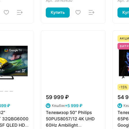
2
Арт.
39145430
Арт.
3
Купить
Ку
АКЦИ
ВИТР
-15%
59 999 ₽
54 9
699 ₽
+5 999 ₽
Кешбэк
Ке
32"
Телевизор 50" Philips
Теле
 32QBG6000
50PUS8057/12 4K UHD
65P6
SF QLED HDR
60Hz Ambilight
Goog