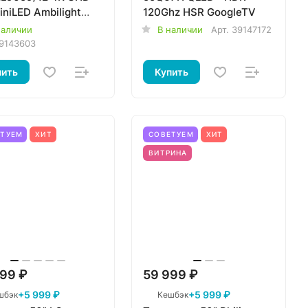
niLED Ambilight
120Ghz HSR GoogleTV
nOS 144Hz
наличии
В наличии
Арт.
39147172
9143603
пить
Купить
ЕТУЕМ
ХИТ
СОВЕТУЕМ
ХИТ
ВИТРИНА
99 ₽
59 999 ₽
+5 999 ₽
+5 999 ₽
шбэк
Кешбэк