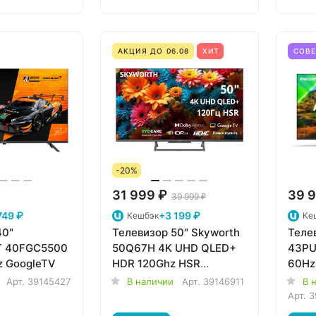
АКЦИЯ ДО 06.08
ХИТ
СОВ
-20%
31 999 ₽
39 9
39 999 ₽
749 ₽
+3 199 ₽
Кешбэк
Ке
40"
Телевизор 50" Skyworth
Телев
 40FGC5500
50Q67H 4K UHD QLED+
43PU
z GoogleTV
HDR 120Ghz HSR
60Hz 
GoogleTV
Арт.
39145427
В наличии
Арт.
39146911
В 
Арт.
3