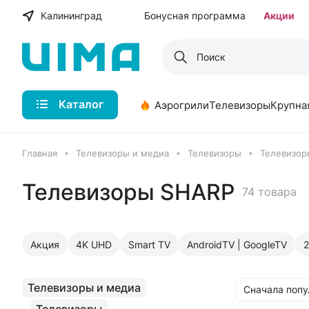
Калининград
Бонусная программа
Акции
Каталог
Аэрогрили
Телевизоры
Крупна
Главная
Телевизоры и медиа
Телевизоры
Телевизор
Телевизоры SHARP
74 товара
Акция
4K UHD
Smart TV
AndroidTV | GoogleTV
2
Телевизоры и медиа
Сначала поп