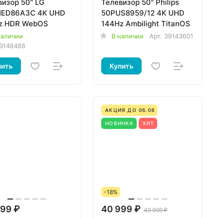
визор 50" LG
Телевизор 50" Philips
ED86A3C 4K UHD
50PUS8959/12 4K UHD
z HDR WebOS
144Hz Ambilight TitanOS
наличии
В наличии
Арт.
39143601
9148488
пить
Купить
АКЦИЯ ДО 06.08
НОВИНКА
ХИТ
-18%
99 ₽
40 999 ₽
49 999 ₽