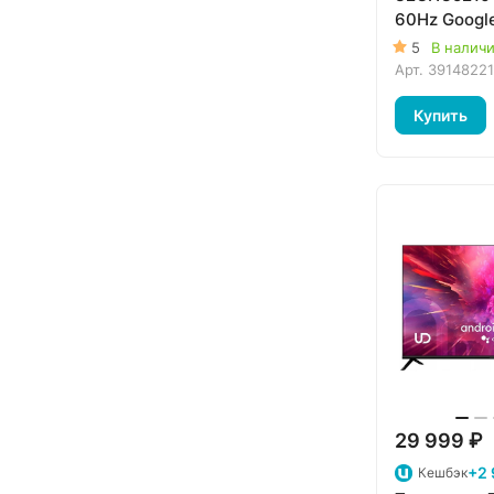
60Hz Googl
5
В налич
Арт.
39148221
Купить
29 999 ₽
+2 
Кешбэк