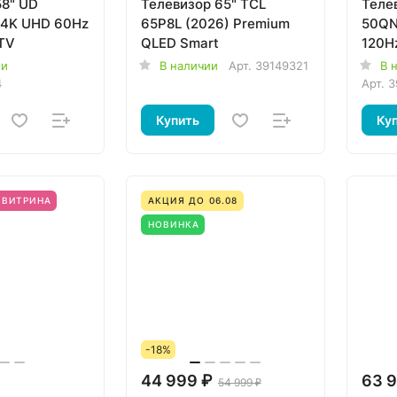
58" UD
Телевизор 65" TCL
Теле
 4K UHD 60Hz
65P8L (2026) Premium
50QN
TV
QLED Smart
120H
ии
В наличии
Арт.
39149321
В 
4
Арт.
3
Купить
Ку
ВИТРИНА
АКЦИЯ ДО 06.08
НОВИНКА
-18%
44 999 ₽
63 9
54 999 ₽