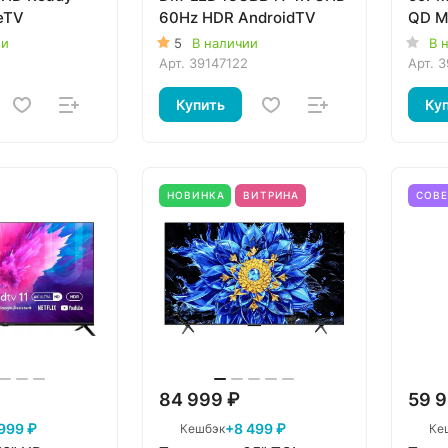
eTV
60Hz HDR AndroidTV
QD Mi
Tita
ии
5
В наличии
В 
Арт.
39147122
Арт.
3
Купить
Ку
НОВИНКА
ВИТРИНА
СОВ
84 999 ₽
59 9
999 ₽
+8 499 ₽
Кешбэк
Ке