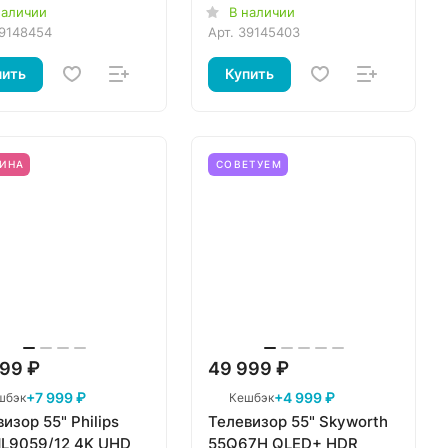
наличии
В наличии
9148454
Арт.
39145403
пить
Купить
ИНА
СОВЕТУЕМ
99 ₽
49 999 ₽
+7 999 ₽
+4 999 ₽
шбэк
Кешбэк
изор 55" Philips
Телевизор 55" Skyworth
L9059/12 4K UHD
55Q67H QLED+ HDR