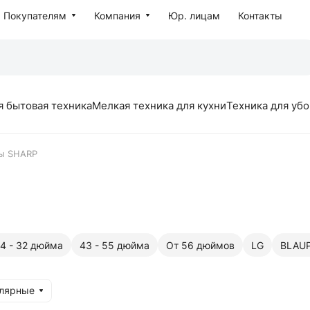
Покупателям
Компания
Юр. лицам
Контакты
я бытовая техника
Мелкая техника для кухни
Техника для уб
ы SHARP
4 - 32 дюйма
43 - 55 дюйма
От 56 дюймов
LG
BLAU
улярные