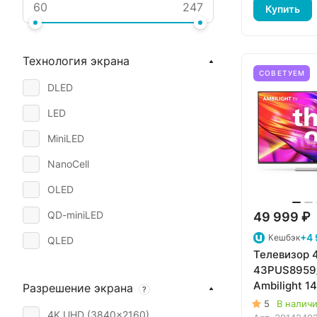
Купить
Технология экрана
СОВЕТУЕМ
DLED
LED
MiniLED
NanoCell
OLED
QD-miniLED
49 999 ₽
+4 
Кешбэк
QLED
Телевизор 4
QLED+
43PUS8959
Ambilight 1
Разрешение экрана
?
QNED
5
В налич
4K UHD (3840x2160)