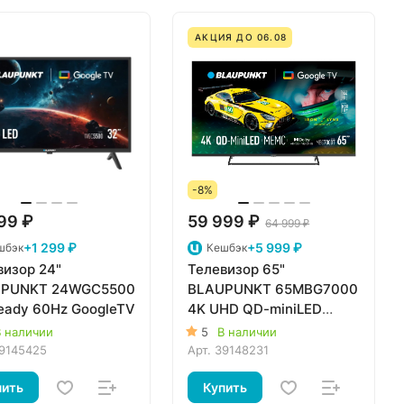
АКЦИЯ ДО 06.08
-8%
99 ₽
59 999 ₽
64 999 ₽
+1 299 ₽
+5 999 ₽
шбэк
Кешбэк
визор 24"
Телевизор 65"
PUNKT 24WGC5500
BLAUPUNKT 65MBG7000
eady 60Hz GoogleTV
4K UHD QD-miniLED
HDR10+ 144Hz Dolby
 наличии
5
В наличии
Vision IQ GoogleTV
9145425
Арт.
39148231
пить
Купить