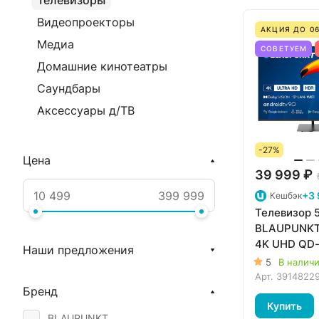
Телевизоры
Видеопроекторы
АКЦИЯ ДО 06
Медиа
СОВЕТУЕМ
Домашние кинотеатры
Саундбары
Аксессуары д/ТВ
-27%
Цена
39 999 ₽
+3 
Кешбэк
Телевизор 
BLAUPUNKT
4K UHD QD-
Наши предложения
HDR10+ 144
5
В налич
Vision IQ G
Арт.
3914822
Бренд
Купить
BLAUPUNKT