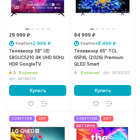
29 999 ₽
84 999 ₽
+2 999 ₽
+8 499 ₽
Кешбэк
Кешбэк
Телевизор 58" UD
Телевизор 65" TCL
58GUC5210 4K UHD 60Hz
65P8L (2026) Premium
HDR GoogleTV
QLED Smart
5
В наличии
В наличии
Арт.
39149321
Арт.
39148224
Купить
Купить
СОВЕТУЕМ
ХИТ
СОВЕТУЕМ
ХИТ
ВИТРИНА