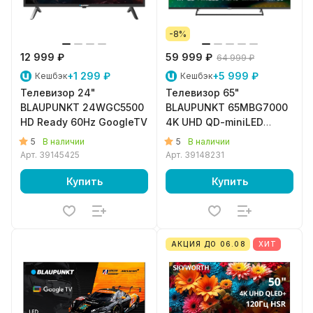
-8%
12 999 ₽
59 999 ₽
64 999 ₽
+1 299 ₽
+5 999 ₽
Кешбэк
Кешбэк
Телевизор 24"
Телевизор 65"
BLAUPUNKT 24WGC5500
BLAUPUNKT 65MBG7000
HD Ready 60Hz GoogleTV
4K UHD QD-miniLED
HDR10+ 144Hz Dolby
5
5
В наличии
В наличии
Vision IQ GoogleTV
Арт.
39145425
Арт.
39148231
Купить
Купить
АКЦИЯ ДО 06.08
ХИТ