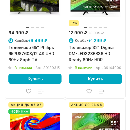
-7%
64 999 ₽
12 999 ₽
13 999 ₽
+6 499 ₽
+1 299 ₽
Кешбэк
Кешбэк
Телевизор 65" Philips
Телевизор 32" Digma
65PUS7608/12 4K UHD
DM-LED32SBB36 HD
60Hz SaphiTV
Ready 60Hz HDR
СалютТВ
В наличии
Арт.
39139315
В наличии
Арт.
39144900
Купить
Купить
АКЦИЯ ДО 06.08
АКЦИЯ ДО 06.08
НОВИНКА