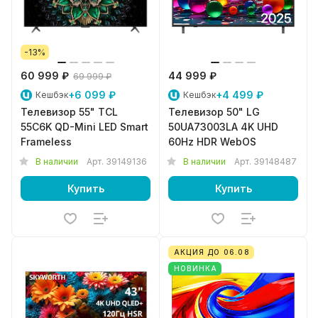
-13%
60 999 ₽
44 999 ₽
69 999 ₽
+6 099 ₽
+4 499 ₽
Кешбэк
Кешбэк
Телевизор 55" TCL
Телевизор 50" LG
55C6K QD-Mini LED Smart
50UA73003LA 4K UHD
Frameless
60Hz HDR WebOS
В наличии
Арт.
39149136
В наличии
Арт.
39148487
Купить
Купить
АКЦИЯ ДО 06.08
НОВИНКА