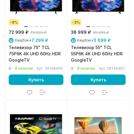
-9%
-3%
72 999 ₽
38 999 ₽
79 999 ₽
39 999 ₽
+7 299 ₽
+3 899 ₽
Кешбэк
Кешбэк
Телевизор 75" TCL
Телевизор 55" TCL
75P6K 4K UHD 60Hz HDR
55P6K 4K UHD 60Hz HDR
GoogleTV
GoogleTV
В наличии
Арт.
39148456
В наличии
Арт.
39148450
Купить
Купить