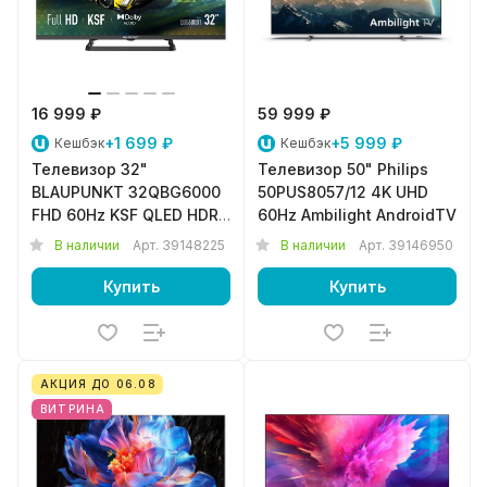
16 999 ₽
59 999 ₽
+1 699 ₽
+5 999 ₽
Кешбэк
Кешбэк
Телевизор 32"
Телевизор 50" Philips
BLAUPUNKT 32QBG6000
50PUS8057/12 4K UHD
FHD 60Hz KSF QLED HDR
60Hz Ambilight AndroidTV
GoogleTV
В наличии
Арт.
39148225
В наличии
Арт.
39146950
Купить
Купить
АКЦИЯ ДО 06.08
ВИТРИНА