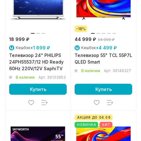
-18%
18 999 ₽
44 999 ₽
54 999 ₽
+1 899 ₽
+4 499 ₽
Кешбэк
Кешбэк
Телевизор 24" PHILIPS
Телевизор 55" TCL 55P7L
24PHS5537/12 HD Ready
QLED Smart
60Hz 220V/12V SaphiTV
В наличии
Арт.
39149327
В наличии
Арт.
39133853
Купить
Купить
АКЦИЯ ДО 06.08
НОВИНКА
ХИТ