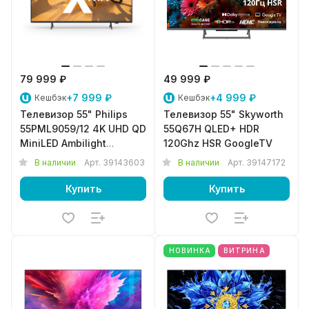
79 999 ₽
49 999 ₽
+7 999 ₽
+4 999 ₽
Кешбэк
Кешбэк
Телевизор 55" Philips
Телевизор 55" Skyworth
55PML9059/12 4K UHD QD
55Q67H QLED+ HDR
MiniLED Ambilight
120Ghz HSR GoogleTV
TitanOS 144Hz
В наличии
Арт.
39143603
В наличии
Арт.
39147172
Купить
Купить
НОВИНКА
ВИТРИНА