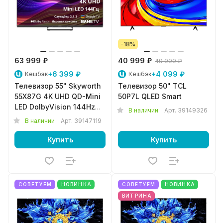
-18%
63 999 ₽
40 999 ₽
49 999 ₽
+6 399 ₽
+4 099 ₽
Кешбэк
Кешбэк
Телевизор 55" Skyworth
Телевизор 50" TCL
55X87G 4K UHD QD-Mini
50P7L QLED Smart
LED DolbyVision 144Hz
В наличии
Арт.
39149326
GoogleTV
В наличии
Арт.
39147119
Купить
Купить
СОВЕТУЕМ
НОВИНКА
СОВЕТУЕМ
НОВИНКА
ВИТРИНА