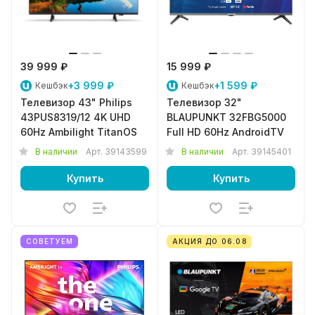
39 999 ₽
15 999 ₽
+3 999 ₽
+1 599 ₽
Кешбэк
Кешбэк
Телевизор 43" Philips
Телевизор 32"
43PUS8319/12 4K UHD
BLAUPUNKT 32FBG5000
60Hz Ambilight TitanOS
Full HD 60Hz AndroidTV
В наличии
Арт.
39143599
В наличии
Арт.
39145401
Купить
Купить
СОВЕТУЕМ
АКЦИЯ ДО 06.08