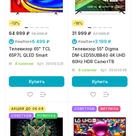
-13%
-16%
64 999 ₽
31 999 ₽
74 999 ₽
37 999 ₽
+6 499 ₽
+3 199 ₽
Кешбэк
Кешбэк
Телевизор 65" TCL
Телевизор 55" Digma
65P7L QLED Smart
DM-LED55UBB40 4K UHD
60Hz HDR СалютТВ
В наличии
Арт.
39149328
В наличии
Арт.
39144648
Купить
Купить
АКЦИЯ ДО 06.08
СОВЕТУЕМ
ВИТРИНА
СОВЕТУЕМ
НОВИНКА