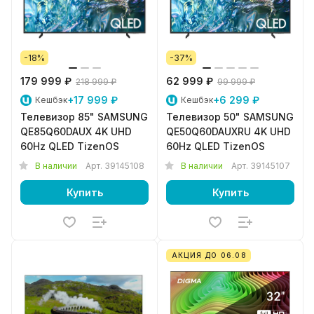
-18%
-37%
179 999 ₽
62 999 ₽
218 999 ₽
99 999 ₽
+17 999 ₽
+6 299 ₽
Кешбэк
Кешбэк
Телевизор 85" SAMSUNG
Телевизор 50" SAMSUNG
QE85Q60DAUX 4K UHD
QE50Q60DAUXRU 4K UHD
60Hz QLED TizenOS
60Hz QLED TizenOS
В наличии
Арт.
39145108
В наличии
Арт.
39145107
Купить
Купить
АКЦИЯ ДО 06.08