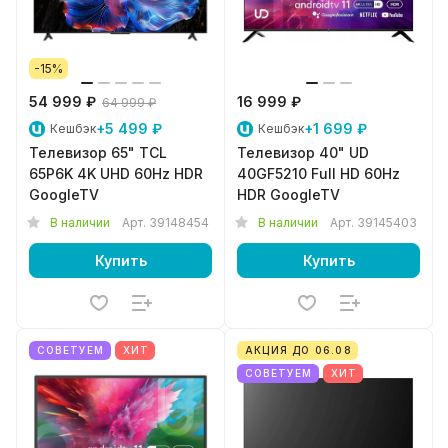
-15%
54 999 ₽
16 999 ₽
64 999 ₽
+5 499 ₽
+1 699 ₽
Кешбэк
Кешбэк
Телевизор 65" TCL
Телевизор 40" UD
65P6K 4K UHD 60Hz HDR
40GF5210 Full HD 60Hz
GoogleTV
HDR GoogleTV
В наличии
Арт.
39148454
В наличии
Арт.
39145403
Купить
Купить
СОВЕТУЕМ
ХИТ
АКЦИЯ ДО 06.08
СОВЕТУЕМ
ХИТ