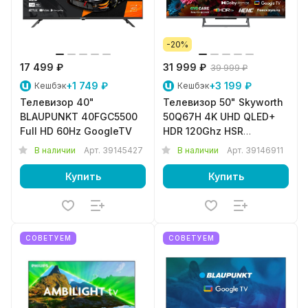
-20%
17 499 ₽
31 999 ₽
39 999 ₽
+1 749 ₽
+3 199 ₽
Кешбэк
Кешбэк
Телевизор 40"
Телевизор 50" Skyworth
BLAUPUNKT 40FGC5500
50Q67H 4K UHD QLED+
Full HD 60Hz GoogleTV
HDR 120Ghz HSR
GoogleTV
В наличии
Арт.
39145427
В наличии
Арт.
39146911
Купить
Купить
СОВЕТУЕМ
СОВЕТУЕМ