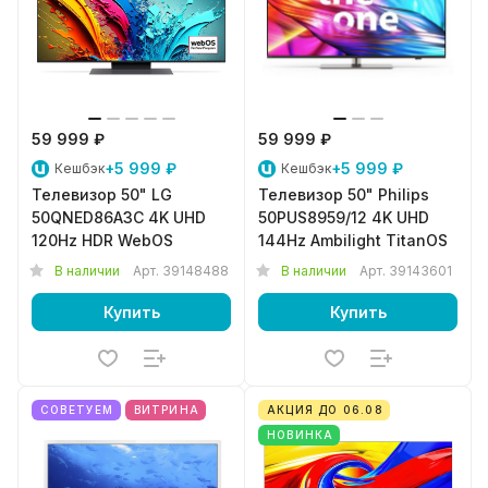
59 999 ₽
59 999 ₽
+5 999 ₽
+5 999 ₽
Кешбэк
Кешбэк
Телевизор 50" LG
Телевизор 50" Philips
50QNED86A3C 4K UHD
50PUS8959/12 4K UHD
120Hz HDR WebOS
144Hz Ambilight TitanOS
В наличии
Арт.
39148488
В наличии
Арт.
39143601
Купить
Купить
СОВЕТУЕМ
ВИТРИНА
АКЦИЯ ДО 06.08
НОВИНКА