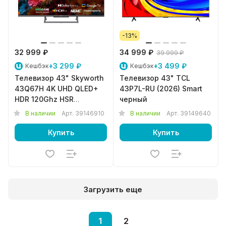
-13%
32 999 ₽
34 999 ₽
39 999 ₽
+3 299 ₽
+3 499 ₽
Кешбэк
Кешбэк
Телевизор 43" Skyworth
Телевизор 43" TCL
43Q67H 4K UHD QLED+
43P7L-RU (2026) Smart
HDR 120Ghz HSR
черный
GoogleTV
В наличии
Арт.
39146910
В наличии
Арт.
39149640
Купить
Купить
Загрузить еще
1
2