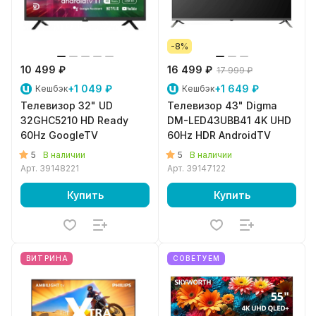
-8%
10 499 ₽
16 499 ₽
17 999 ₽
+1 049 ₽
+1 649 ₽
Кешбэк
Кешбэк
Телевизор 32" UD
Телевизор 43" Digma
32GHC5210 HD Ready
DM-LED43UBB41 4K UHD
60Hz GoogleTV
60Hz HDR AndroidTV
5
5
В наличии
В наличии
Арт.
39148221
Арт.
39147122
Купить
Купить
ВИТРИНА
СОВЕТУЕМ