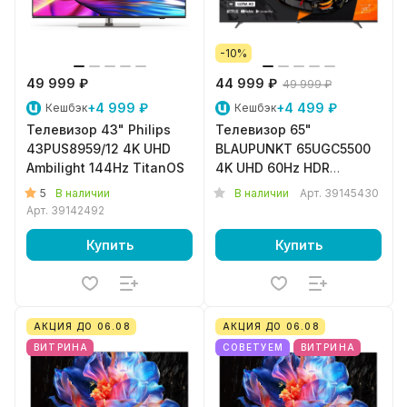
-10%
49 999 ₽
44 999 ₽
49 999 ₽
+4 999 ₽
+4 499 ₽
Кешбэк
Кешбэк
Телевизор 43" Philips
Телевизор 65"
43PUS8959/12 4K UHD
BLAUPUNKT 65UGC5500
Ambilight 144Hz TitanOS
4K UHD 60Hz HDR
GoogleTV
5
В наличии
В наличии
Арт.
39145430
Арт.
39142492
Купить
Купить
АКЦИЯ ДО 06.08
АКЦИЯ ДО 06.08
ВИТРИНА
СОВЕТУЕМ
ВИТРИНА