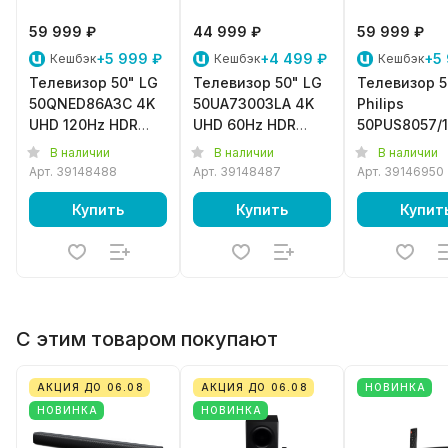
59 999 ₽
44 999 ₽
59 999 ₽
+5 999 ₽
+4 499 ₽
+5
Кешбэк
Кешбэк
Кешбэк
Телевизор 50" LG
Телевизор 50" LG
Телевизор 5
50QNED86A3C 4K
50UA73003LA 4K
Philips
UHD 120Hz HDR
UHD 60Hz HDR
50PUS8057/1
WebOS
WebOS
UHD 60Hz
В наличии
В наличии
В наличии
Ambilight
Арт.
39148488
Арт.
39148487
Арт.
39146950
AndroidTV
Купить
Купить
Купит
С этим товаром покупают
АКЦИЯ ДО 06.08
АКЦИЯ ДО 06.08
НОВИНКА
НОВИНКА
НОВИНКА