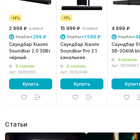
-14%
-11%
2 999 ₽
15 999 ₽
4 899 ₽
3 499 ₽
17 999 ₽
+299 ₽
+1 599 ₽
+4
Кешбэк
Кешбэк
Кешбэк
Саундбар Xiaomi
Саундбар Xiaomi
Саундбар S
Soundbar 2.0 30Вт
Soundbar Pro 2.1
SB-2040A bl
черный
канальная
В наличии
(QBH4286EU)
система c
Арт.
39149587
В наличии
В наличии
беспроводным
Арт.
39150050
Арт.
39150048
сабвуфером, 300
Вт (QBH4336EU)
Купить
Купить
Купит
Статьи