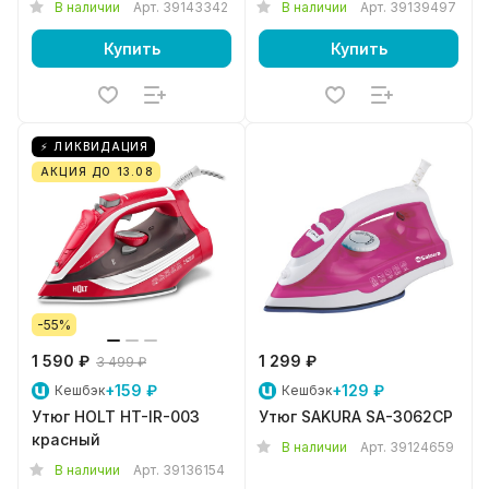
В наличии
Арт.
39143342
В наличии
Арт.
39139497
Купить
Купить
⚡ ЛИКВИДАЦИЯ
АКЦИЯ ДО 13.08
-55%
1 590 ₽
1 299 ₽
3 499 ₽
+159 ₽
+129 ₽
Кешбэк
Кешбэк
Утюг HOLT HT-IR-003
Утюг SAKURA SA-3062CP
красный
В наличии
Арт.
39124659
В наличии
Арт.
39136154