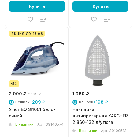
Купить
Купить
АКЦИЯ ДО 13.08
-5%
2 090 ₽
1 980 ₽
2 199 ₽
+209 ₽
+198 ₽
Кешбэк
Кешбэк
Утюг BQ SI1001 бело-
Накладка
синий
антипригарная KARCHER
2.860-132 д/утюга
В наличии
Арт.
39146574
В наличии
Арт.
39100513