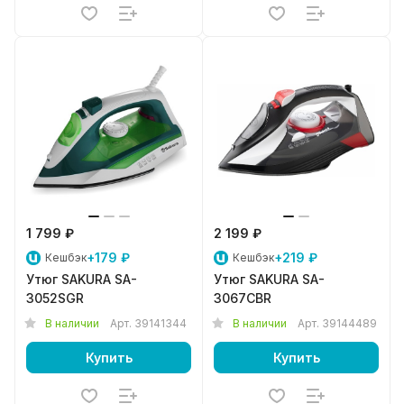
1 799 ₽
2 199 ₽
+179 ₽
+219 ₽
Кешбэк
Кешбэк
Утюг SAKURA SA-
Утюг SAKURA SA-
3052SGR
3067CBR
В наличии
Арт.
39141344
В наличии
Арт.
39144489
Купить
Купить