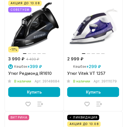
АКЦИЯ ДО 13.08
СОВЕТУЕМ
-11%
3 990 ₽
2 999 ₽
4 499 ₽
+399 ₽
+299 ₽
Кешбэк
Кешбэк
Утюг Редмонд IR1610
Утюг Vitek VT 1257
В наличии
Арт.
39148684
В наличии
Арт.
39111079
Купить
Купить
ВИТРИНА
⚡ ЛИКВИДАЦИЯ
АКЦИЯ ДО 13.08