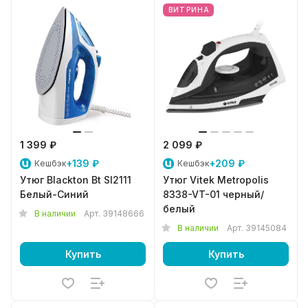
ВИТРИНА
1 399 ₽
2 099 ₽
+139 ₽
+209 ₽
Кешбэк
Кешбэк
Утюг Blackton Bt SI2111
Утюг Vitek Metropolis
Белый-Синий
8338-VT-01 черный/
белый
В наличии
Арт.
39148666
В наличии
Арт.
39145084
Купить
Купить