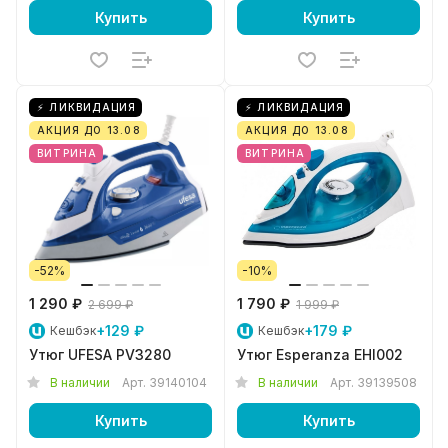
Купить
Купить
⚡ ЛИКВИДАЦИЯ
⚡ ЛИКВИДАЦИЯ
АКЦИЯ ДО 13.08
АКЦИЯ ДО 13.08
ВИТРИНА
ВИТРИНА
-52%
-10%
1 290 ₽
1 790 ₽
2 699 ₽
1 999 ₽
+129 ₽
+179 ₽
Кешбэк
Кешбэк
Утюг UFESA PV3280
Утюг Esperanza EHI002
В наличии
Арт.
39140104
В наличии
Арт.
39139508
Купить
Купить