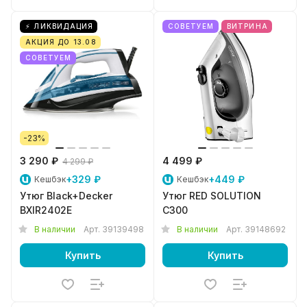
⚡ ЛИКВИДАЦИЯ
СОВЕТУЕМ
ВИТРИНА
АКЦИЯ ДО 13.08
СОВЕТУЕМ
-23%
3 290 ₽
4 499 ₽
4 299 ₽
+329 ₽
+449 ₽
Кешбэк
Кешбэк
Утюг Black+Decker
Утюг RED SOLUTION
BXIR2402E
C300
В наличии
Арт.
39139498
В наличии
Арт.
39148692
Купить
Купить