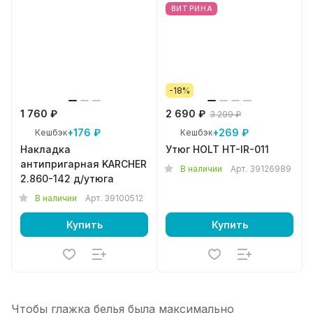
ВИТРИНА
-18%
1 760 ₽
2 690 ₽
3 299 ₽
+176 ₽
+269 ₽
Кешбэк
Кешбэк
Накладка
Утюг HOLT HT-IR-011
антипригарная KARCHER
В наличии
Арт.
39126989
2.860-142 д/утюга
В наличии
Арт.
39100512
Купить
Купить
Чтобы глажка белья была максимально