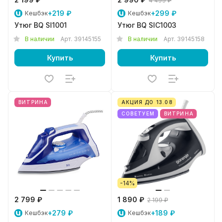
4 499 ₽
+219 ₽
+299 ₽
Кешбэк
Кешбэк
Утюг BQ SI1001
Утюг BQ SIC1003
В наличии
Арт.
39145155
В наличии
Арт.
39145158
Купить
Купить
ВИТРИНА
АКЦИЯ ДО 13.08
СОВЕТУЕМ
ВИТРИНА
-14%
2 799 ₽
1 890 ₽
2 199 ₽
+279 ₽
+189 ₽
Кешбэк
Кешбэк