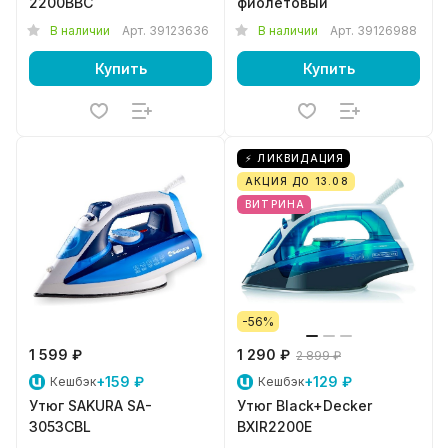
2200BBC
фиолетовый
В наличии
Арт.
39123636
В наличии
Арт.
39126988
Купить
Купить
⚡ ЛИКВИДАЦИЯ
АКЦИЯ ДО 13.08
ВИТРИНА
-56%
1 599 ₽
1 290 ₽
2 899 ₽
+159 ₽
+129 ₽
Кешбэк
Кешбэк
Утюг SAKURA SA-
Утюг Black+Decker
3053CBL
BXIR2200E