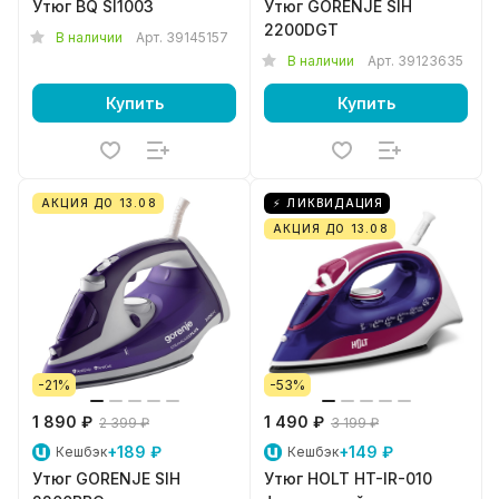
Утюг BQ SI1003
Утюг GORENJE SIH
2200DGT
В наличии
Арт.
39145157
В наличии
Арт.
39123635
Купить
Купить
АКЦИЯ ДО 13.08
⚡ ЛИКВИДАЦИЯ
АКЦИЯ ДО 13.08
-21%
-53%
1 890 ₽
1 490 ₽
2 399 ₽
3 199 ₽
+189 ₽
+149 ₽
Кешбэк
Кешбэк
Утюг GORENJE SIH
Утюг HOLT HT-IR-010