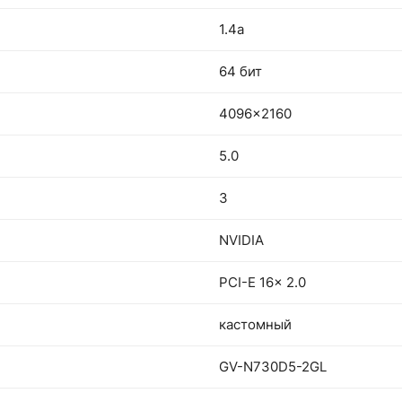
1.4a
64 бит
4096x2160
5.0
3
NVIDIA
PCI-E 16x 2.0
кастомный
GV-N730D5-2GL