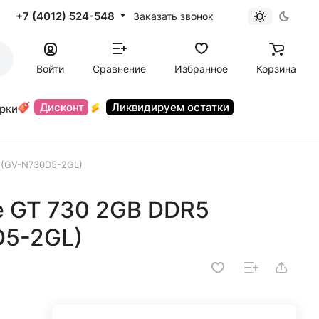
+7 (4012) 524-548
Заказать звонок
Войти
Сравнение
Избранное
Корзина
Дисконт
Ликвидируем остатки
орки
 (GV-N730D5-2GL)
e GT 730 2GB DDR5
D5-2GL)