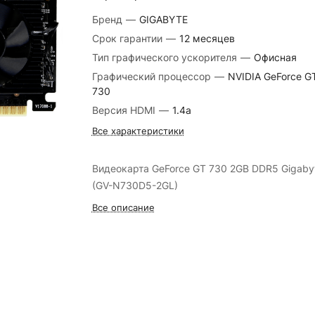
Бренд
—
GIGABYTE
Срок гарантии
—
12 месяцев
Тип графического ускорителя
—
Офисная
Графический процессор
—
NVIDIA GeForce G
730
Версия HDMI
—
1.4a
Все характеристики
Видеокарта GeForce GT 730 2GB DDR5 Gigaby
(GV-N730D5-2GL)
Все описание