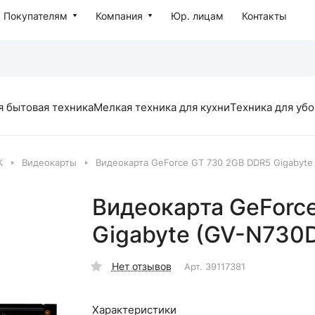
Покупателям
Компания
Юр. лицам
Контакты
я бытовая техника
Мелкая техника для кухни
Техника для уб
К
Видеокарты
Видеокарта GeForce GT 730 2GB DDR5 Gigabyte
Видеокарта GeForc
Gigabyte (GV-N730
Нет отзывов
Арт.
39117381
Характеристики