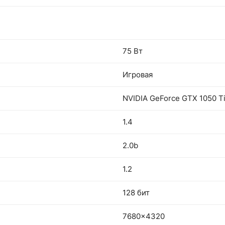
75 Вт
Игровая
NVIDIA GeForce GTX 1050 T
1.4
2.0b
1.2
128 бит
7680x4320