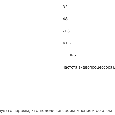
32
48
768
4 ГБ
GDDR5
частота видеопроцессора B
будьте первым, кто поделится своим мнением об этом