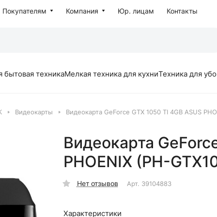
Покупателям
Компания
Юр. лицам
Контакты
я бытовая техника
Мелкая техника для кухни
Техника для уб
К
Видеокарты
Видеокарта GeForce GTX 1050 TI 4GB ASUS PHO
Видеокарта GeForc
PHOENIX (PH-GTX10
Нет отзывов
Арт.
39104883
Характеристики