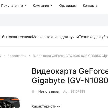
Покупателям
Компания
Юр. лицам
Контакты
я бытовая техника
Мелкая техника для кухни
Техника для уб
К
Видеокарты
Видеокарта GeForce GTX 1080 8GB GDDR5X Gi
Видеокарта GeForc
Gigabyte (GV-N10
Нет отзывов
Арт.
39107985
Характеристики