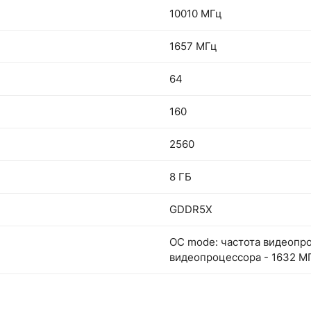
10010 МГц
1657 МГц
64
160
2560
8 ГБ
GDDR5X
OC mode: частота видеопро
видеопроцессора - 1632 МГ