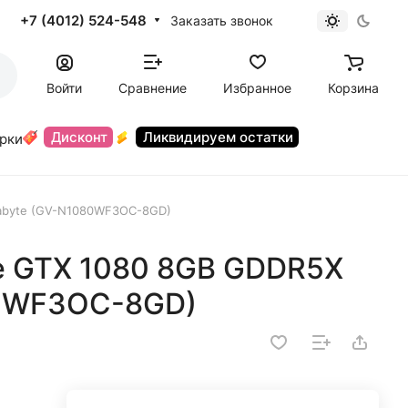
+7 (4012) 524-548
Заказать звонок
Войти
Сравнение
Избранное
Корзина
Дисконт
Ликвидируем остатки
орки
gabyte (GV-N1080WF3OC-8GD)
e GTX 1080 8GB GDDR5X
80WF3OC-8GD)