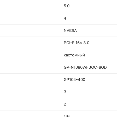
5.0
4
NVIDIA
PCI-E 16x 3.0
кастомный
GV-N1080WF3OC-8GD
GP104-400
3
2
16x