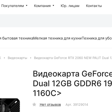
Покупателям
Компания
Юр. лицам
Контакты
я бытовая техника
Мелкая техника для кухни
Техника для уб
К
Видеокарты
Видеокарта GeForce RTX 2060 NEW PALIT Dual 
Видеокарта GeForc
Dual 12GB GDDR6 1
1160C>
Нет отзывов
Арт.
39129014