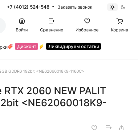
+7 (4012) 524-548
Заказать звонок
Войти
Сравнение
Избранное
Корзина
Дисконт
Ликвидируем остатки
орки
12GB GDDR6 192bit <NE62060018K9-1160C>
e RTX 2060 NEW PALIT
92bit <NE62060018K9-