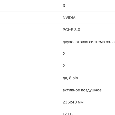
3
NVIDIA
PCI-E 3.0
двухслотовая система охл
2
2
да, 8 pin
активное воздушное
235х40 мм
12 ГБ