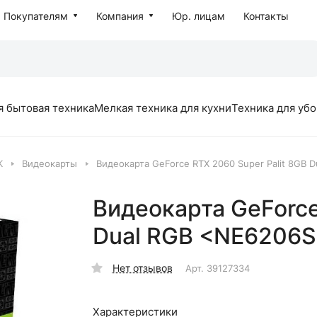
Покупателям
Компания
Юр. лицам
Контакты
я бытовая техника
Мелкая техника для кухни
Техника для уб
К
Видеокарты
Видеокарта GeForce RTX 2060 Super Palit 8GB 
Видеокарта GeForce
Dual RGB <NE6206S
Нет отзывов
Арт.
39127334
Характеристики