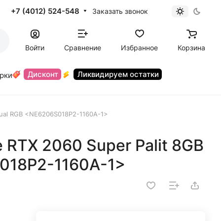
+7 (4012) 524-548
Заказать звонок
Войти
Сравнение
Избранное
Корзина
Дисконт
Ликвидируем остатки
орки
Dual RGB <NE6206S018P2-1160A-1>
 RTX 2060 Super Palit 8GB
018P2-1160A-1>