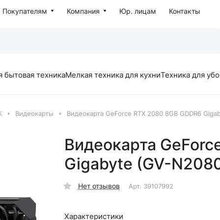
Покупателям
Компания
Юр. лицам
Контакты
я бытовая техника
Мелкая техника для кухни
Техника для уб
К
Видеокарты
Видеокарта GeForce RTX 2080 8GB GDDR6 Giga
Видеокарта GeForc
Gigabyte (GV-N20
Нет отзывов
Арт.
39107992
Характеристики