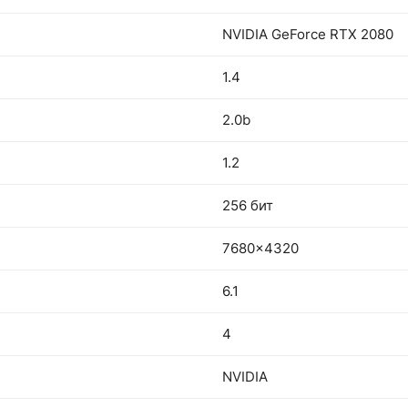
NVIDIA GeForce RTX 2080
1.4
2.0b
1.2
256 бит
7680x4320
6.1
4
NVIDIA