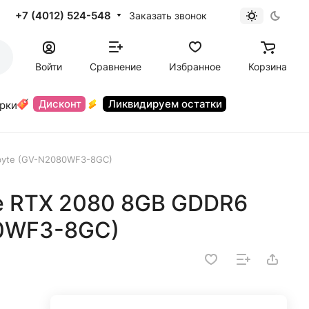
+7 (4012) 524-548
Заказать звонок
Войти
Сравнение
Избранное
Корзина
Дисконт
Ликвидируем остатки
орки
byte (GV-N2080WF3-8GC)
e RTX 2080 8GB GDDR6
80WF3-8GC)