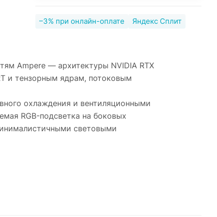
–3% при онлайн-оплате
Яндекс Сплит
стям Ampere — архитектуры NVIDIA RTX
RT и тензорным ядрам, потоковым
ивного охлаждения и вентиляционными
аемая RGB-подсветка на боковых
 минималистичными световыми