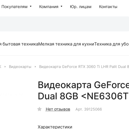
Покупателям
Компания
Юр. лицам
Контакты
я бытовая техника
Мелкая техника для кухни
Техника для уб
К
Видеокарты
Видеокарта GeForce RTX 3060 Ti LHR Palit Dua
Видеокарта GeForce 
Dual 8GB <NE6306
Нет отзывов
Арт.
39125066
Характеристики