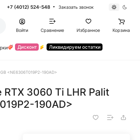
+7 (4012) 524-548
Заказать звонок
Войти
Сравнение
Избранное
Корзина
Дисконт
Ликвидируем остатки
орки
l 8GB <NE6306T019P2-190AD>
RTX 3060 Ti LHR Palit
T019P2-190AD>