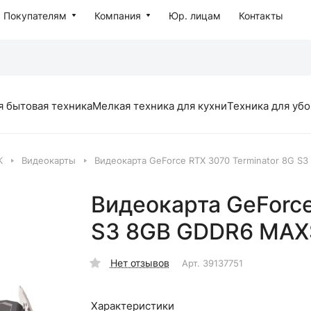
Покупателям
Компания
Юр. лицам
Контакты
я бытовая техника
Мелкая техника для кухни
Техника для уб
К
Видеокарты
Видеокарта GeForce RTX 3070 Terminator 8G 
Видеокарта GeForce
S3 8GB GDDR6 MA
Нет отзывов
Арт.
39137751
Характеристики