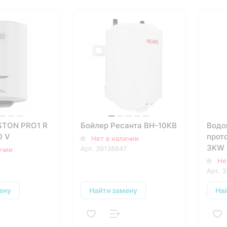
STON PRO1 R
Бойлер Ресанта ВН-10КВ
Водо
0 V
прот
Нет в наличии
3KW
Арт.
39138847
ичии
8
Не
Арт.
3
ену
Найти замену
На