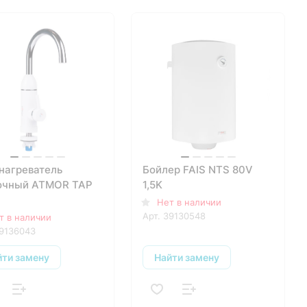
нагреватель
Бойлер FAIS NTS 80V
очный ATMOR TAP
1,5K
Нет в наличии
Арт.
39130548
т в наличии
9136043
йти замену
Найти замену