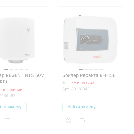
ер REGENT NTS 50V
Бойлер Ресанта ВН-15В
(RE)
Нет в наличии
Арт.
39138848
т в наличии
9136482
йти замену
Найти замену