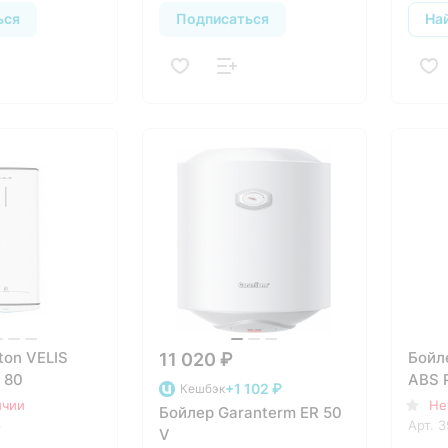
ься
Подписаться
На
ton VELIS
Бойл
11 020 ₽
 80
ABS 
+1 102 ₽
Кешбэк
ичии
Не
Бойлер Garanterm ER 50
6
Арт.
3
V