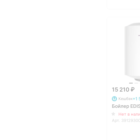
15 210 ₽
+1 
Кешбэк
Бойлер EDI
Нет в нал
Арт.
3912930