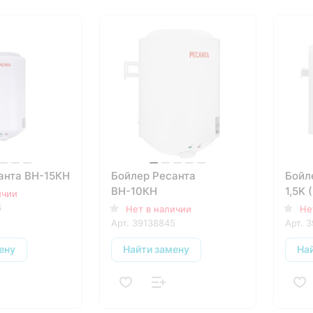
анта ВН-15КH
Бойлер Ресанта
Бойл
ВН-10КН
1,5K 
ичии
6
Нет в наличии
Не
Арт.
39138845
Арт.
3
ену
Найти замену
На