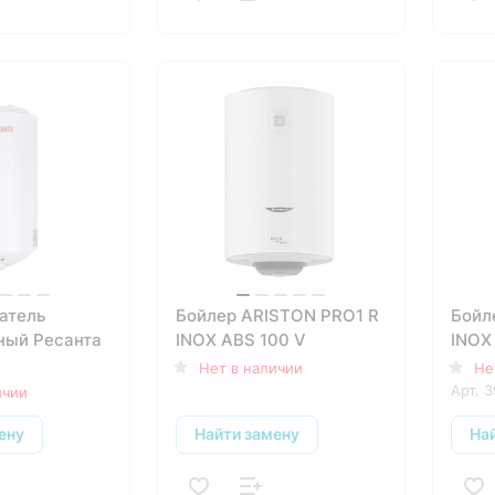
атель
Бойлер ARISTON PRO1 R
Бойл
ный Ресанта
INOX ABS 100 V
INOX
Нет в наличии
Не
Арт.
3
ичии
ену
Найти замену
На