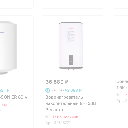
Бойл
36 880 ₽
1,5K 
521 ₽
+3 688 ₽
Кешбэк
Не
SSON ER 80 V
Водонагреватель
Арт.
3
накопительный BH-50B
ичии
Ресанта
0
Нет в наличии
Арт.
39126771