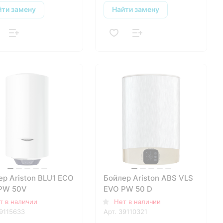
йти замену
Найти замену
ер Ariston BLU1 ECO
Бойлер Ariston ABS VLS
PW 50V
EVO PW 50 D
т в наличии
Нет в наличии
9115633
Арт.
39110321