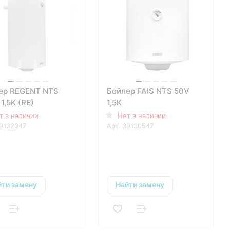
ер REGENT NTS
Бойлер FAIS NTS 50V
1,5K (RE)
1,5K
т в наличии
Нет в наличии
9132347
Арт.
39130547
йти замену
Найти замену