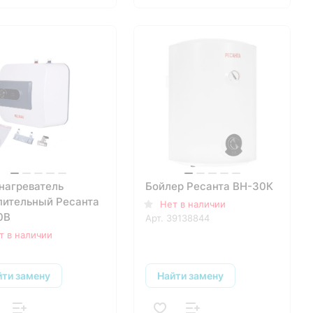
нагреватель
Бойлер Ресанта ВН-30К
пительный Ресанта
Нет в наличии
0В
Арт.
39138844
т в наличии
йти замену
Найти замену