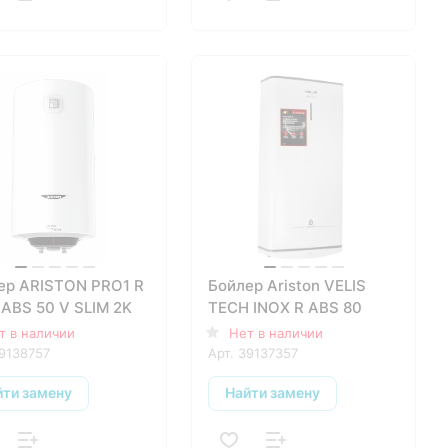
ер ARISTON PRO1 R
Бойлер Ariston VELIS
 ABS 50 V SLIM 2K
TECH INOX R ABS 80
т в наличии
Нет в наличии
9138757
Арт.
39137357
йти замену
Найти замену