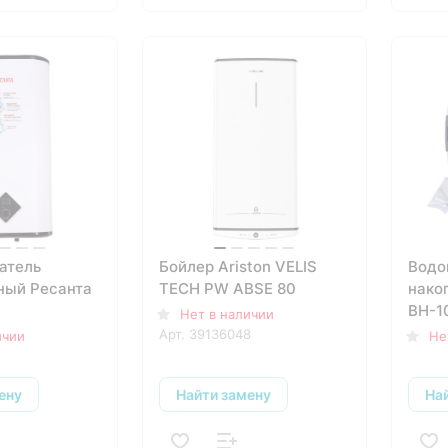
атель
Бойлер Ariston VELIS
Водо
ный Ресанта
TECH PW ABSE 80
нако
ВН-1
Нет в наличии
Арт.
39136048
ичии
Не
ену
Найти замену
На