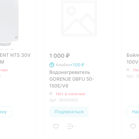
ENT NTS 30V
Бойл
1 000 ₽
IM
100V 
+100 ₽
Кешбэк
ичии
Не
Водонагреватель
9
Арт.
3
GORENJE GBFU 50-
150E/V6
Нет в наличии
Арт.
39105400
ену
Подписаться
На