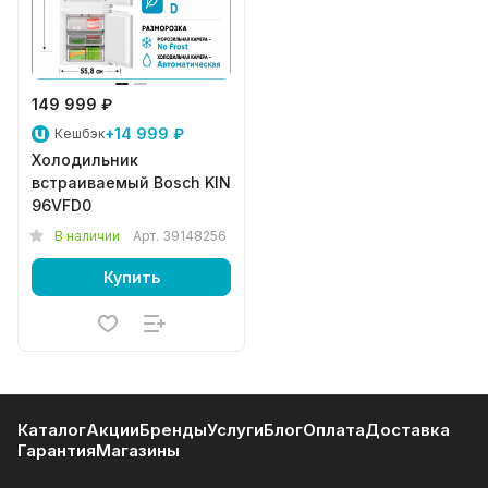
149 999 ₽
+14 999 ₽
Кешбэк
Холодильник
встраиваемый Bosch KIN
96VFD0
В наличии
Арт.
39148256
Купить
Каталог
Акции
Бренды
Услуги
Блог
Оплата
Доставка
Гарантия
Магазины