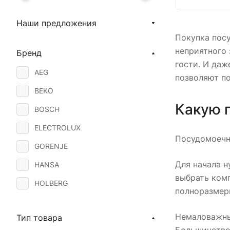
Наши предложения
Покупка пос
неприятного 
Бренд
гости. И да
AEG
позволяют п
BEKO
Какую 
BOSCH
ELECTROLUX
Посудомоечн
GORENJE
Для начала 
HANSA
выбрать комп
HOLBERG
полноразмерн
INDESIT
Немаловажны
Тип товара
NEFF
Большинство