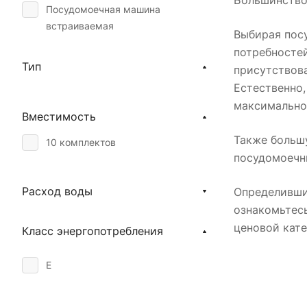
Посудомоечная машина
SIEMENS
встраиваемая
Выбирая пос
TEKA
потребностей
WHIRLPOOL
Тип
присутствова
Естественно,
максимально 
Вместимость
Также больш
10 комплектов
посудомоечн
Расход воды
Определивши
ознакомьтесь
ценовой кат
Класс энергопотребления
E