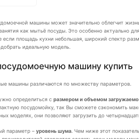
удомоечной машины может значительно облегчит жизнь
занятия как мытьё посуды. Это особенно актуально дл
же если площадь кухни небольшая, широкий спектр ра
одобрать идеальную модель.
посудомоечную машину купить
ые машины различаются по множеству параметров.
нужно определиться с
размером и объемом загружаемо
актную посудомойку, так Вы сможете сэкономить макс
ых моделях, они позволяют загрузить до четырнадцати
й параметр –
уровень шума
. Чем ниже этот показател
 производителей стараются сделать свои модели мак