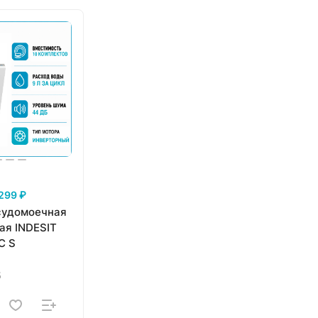
299 ₽
судомоечная
ая INDESIT
C S
5