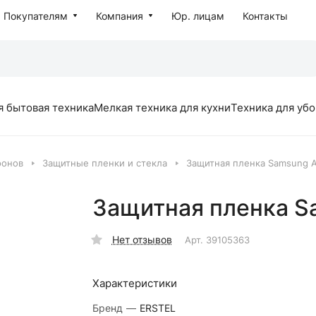
Покупателям
Компания
Юр. лицам
Контакты
я бытовая техника
Мелкая техника для кухни
Техника для уб
фонов
Защитные пленки и стекла
Защитная пленка Samsung A6
Защитная пленка Sa
Нет отзывов
Арт.
39105363
Характеристики
Бренд
—
ERSTEL