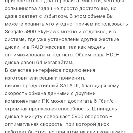
приобретателю два терабайта емкости, чего для
большинства задач не просто достаточно, но
даже хватает с избытком. В этом объеме Вы
можете хранить что угодно, причем использовать
Seagate 5900 SkyHawk можно и отдельно, и в
системе, где уже установлены другие жесткие
диски, и в RAID-массиве, так как модель
оптимизирована и под него. Объем кэша HDD-
диска равен 64 мегабайтам.
В качестве интерфейса подключения
изготовители решили применить
высокопродуктивный SATA III, благодаря чему
скорость обмена данными с другими
компонентами ПК может достигать 6 Гбит/с –
огромная пропускная способность. Шпиндель
диска в минуту совершает 5900 оборотов –
оптиматльная скорость, при которой диск
работает быстро, но при этом не слишком шумит.