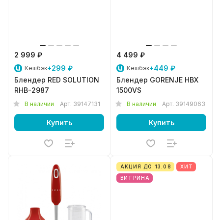
2 999 ₽
4 499 ₽
+299 ₽
+449 ₽
Кешбэк
Кешбэк
Блендер RED SOLUTION
Блендер GORENJE HBX
RHB-2987
1500VS
В наличии
Арт.
39147131
В наличии
Арт.
39149063
Купить
Купить
АКЦИЯ ДО 13.08
ХИТ
ВИТРИНА