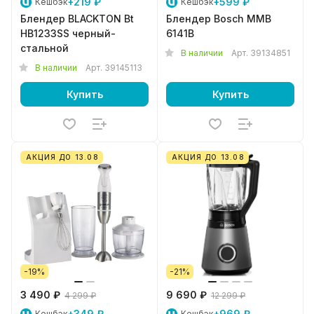
+219 ₽
+599 ₽
Кешбэк
Кешбэк
Блендер BLACKTON Bt
Блендер Bosch MMB
HB1233SS черный-
6141B
стальной
В наличии
Арт.
39134851
В наличии
Арт.
39145113
Купить
Купить
АКЦИЯ ДО 13.08
АКЦИЯ ДО 13.08
-19%
-21%
3 490 ₽
9 690 ₽
4 299 ₽
12 299 ₽
+349 ₽
+969 ₽
Кешбэк
Кешбэк