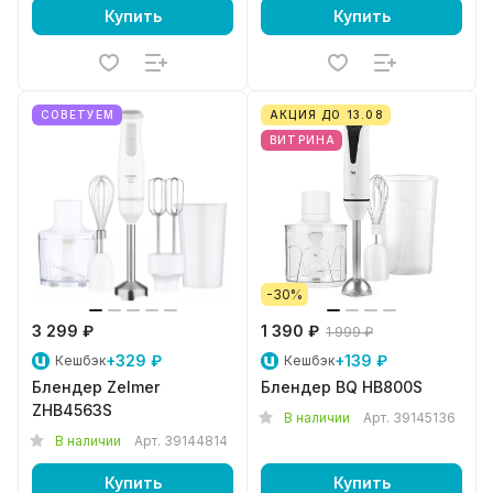
Купить
Купить
СОВЕТУЕМ
АКЦИЯ ДО 13.08
ВИТРИНА
-30%
3 299 ₽
1 390 ₽
1 999 ₽
+329 ₽
+139 ₽
Кешбэк
Кешбэк
Блендер Zelmer
Блендер BQ HB800S
ZHB4563S
В наличии
Арт.
39145136
В наличии
Арт.
39144814
Купить
Купить