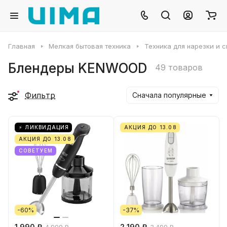
Главная
Мелкая бытовая техника
Техника для нарезки и 
Блендеры KENWOOD
49 товаров
Фильтр
Сначала популярные
⚡ ЛИКВИДАЦИЯ
АКЦИЯ ДО 13.08
АКЦИЯ ДО 13.08
СОВЕТУЕМ
-60%
-37%
1 990 ₽
2 190 ₽