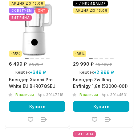
АКЦИЯ ДО 13.08
⚡ ЛИКВИДАЦИЯ
СОВЕТУЕМ
ХИТ
АКЦИЯ ДО 13.08
ВИТРИНА
-35%
-38%
6 499 ₽
29 990 ₽
9 999 ₽
48 499 ₽
+649 ₽
+2 999 ₽
Кешбэк
Кешбэк
Блендер Xiaomi Pro
Блендер Zwilling
White EU BHR07QSEU
Enfinigy 1,8л (53000-001)
В наличии
Арт.
39147218
В наличии
Арт.
39144531
Купить
Купить
ВИТРИНА