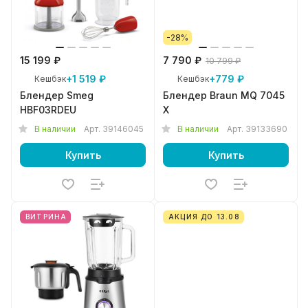
-28%
15 199 ₽
7 790 ₽
10 799 ₽
+1 519 ₽
+779 ₽
Кешбэк
Кешбэк
Блендер Smeg
Блендер Braun MQ 7045
HBF03RDEU
X
В наличии
Арт.
39146045
В наличии
Арт.
39133690
Купить
Купить
ВИТРИНА
АКЦИЯ ДО 13.08