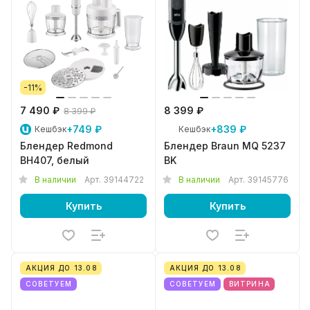
-11%
7 490 ₽
8 399 ₽
8 399 ₽
+749 ₽
+839 ₽
Кешбэк
Кешбэк
Блендер Redmond
Блендер Braun MQ 5237
BH407, белый
BK
В наличии
Арт.
39144722
В наличии
Арт.
39145776
Купить
Купить
АКЦИЯ ДО 13.08
АКЦИЯ ДО 13.08
СОВЕТУЕМ
СОВЕТУЕМ
ВИТРИНА