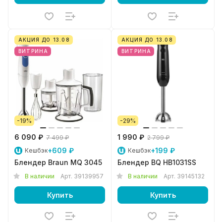
АКЦИЯ ДО 13.08
АКЦИЯ ДО 13.08
ВИТРИНА
ВИТРИНА
-19%
-29%
6 090 ₽
1 990 ₽
7 499 ₽
2 799 ₽
+609 ₽
+199 ₽
Кешбэк
Кешбэк
Блендер Braun MQ 3045
Блендер BQ HB1031SS
В наличии
Арт.
39139957
В наличии
Арт.
39145132
Купить
Купить