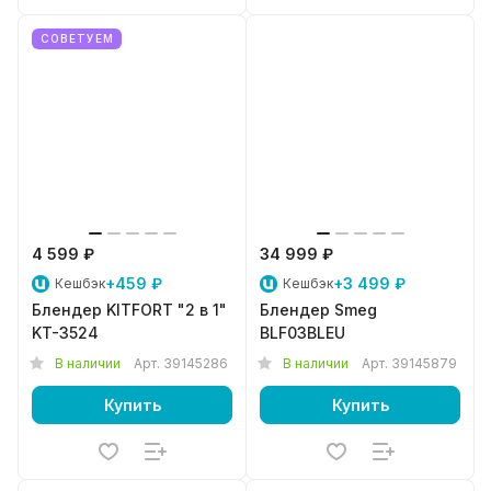
СОВЕТУЕМ
4 599 ₽
34 999 ₽
+459 ₽
+3 499 ₽
Кешбэк
Кешбэк
Блендер KITFORT "2 в 1"
Блендер Smeg
KT-3524
BLF03BLEU
В наличии
Арт.
39145286
В наличии
Арт.
39145879
Купить
Купить