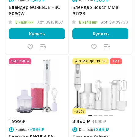
Блендер GORENJE HBC
Блендер Bosch MMB
806QW
6172S
В наличии
Арт.
39131067
В наличии
Арт.
39139730
Купить
Купить
ВИТРИНА
АКЦИЯ ДО 13.08
ХИТ
-30%
1 999 ₽
3 490 ₽
4 999 ₽
+199 ₽
+349 ₽
Кешбэк
Кешбэк
Блендер SAKURA SA-
Блендер Zelmer