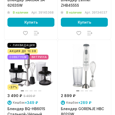
6263SW
ZHB4555S
В наличии
Арт.
39145368
В наличии
Арт.
39134037
Купить
Купить
⚡ ЛИКВИДАЦИЯ
АКЦИЯ ДО 13.08
СОВЕТУЕМ
ВИТРИНА
-37%
3 490 ₽
2 899 ₽
5 499 ₽
+349 ₽
+289 ₽
Кешбэк
Кешбэк
Блендер BQ-HB601S
Блендер GORENJE HBC
Стальной-Чёрный
802QW