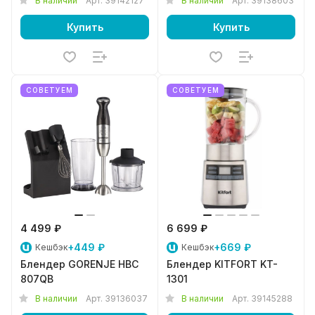
В наличии
Арт.
39142127
В наличии
Арт.
39138603
Купить
Купить
СОВЕТУЕМ
СОВЕТУЕМ
4 499 ₽
6 699 ₽
+449 ₽
+669 ₽
Кешбэк
Кешбэк
Блендер GORENJE HBC
Блендер KITFORT KT-
807QB
1301
В наличии
Арт.
39136037
В наличии
Арт.
39145288