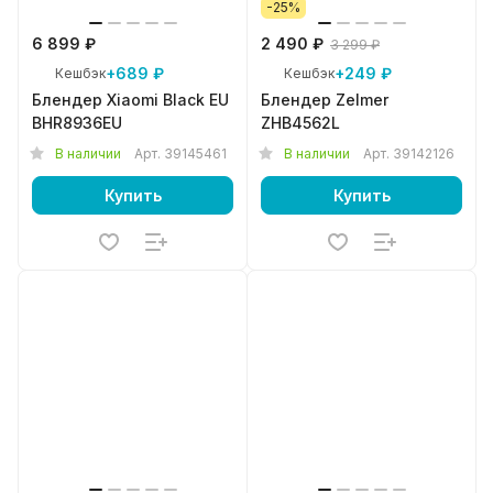
-25%
6 899 ₽
2 490 ₽
3 299 ₽
+689 ₽
+249 ₽
Кешбэк
Кешбэк
Блендер Xiaomi Black EU
Блендер Zelmer
BHR8936EU
ZHB4562L
В наличии
Арт.
39145461
В наличии
Арт.
39142126
Купить
Купить