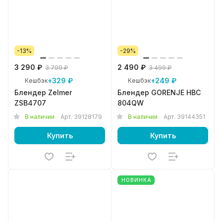
-13%
-29%
3 290 ₽
2 490 ₽
3 799 ₽
3 499 ₽
+329 ₽
+249 ₽
Кешбэк
Кешбэк
Блендер Zelmer
Блендер GORENJE HBC
ZSB4707
804QW
В наличии
Арт.
39128179
В наличии
Арт.
39144351
Купить
Купить
НОВИНКА