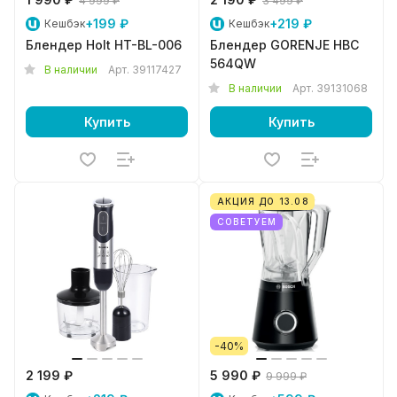
4 999 ₽
3 499 ₽
+199 ₽
+219 ₽
Кешбэк
Кешбэк
Блендер Holt HT-BL-006
Блендер GORENJE HBC
564QW
В наличии
Арт.
39117427
В наличии
Арт.
39131068
Купить
Купить
АКЦИЯ ДО 13.08
СОВЕТУЕМ
-40%
2 199 ₽
5 990 ₽
9 999 ₽