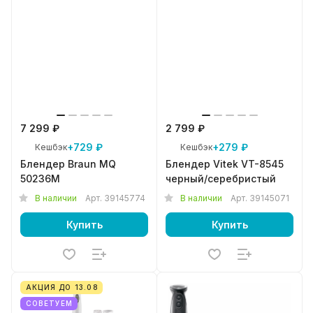
7 299 ₽
2 799 ₽
+729 ₽
+279 ₽
Кешбэк
Кешбэк
Блендер Braun MQ
Блендер Vitek VT-8545
50236M
черный/серебристый
В наличии
Арт.
39145774
В наличии
Арт.
39145071
Купить
Купить
АКЦИЯ ДО 13.08
СОВЕТУЕМ