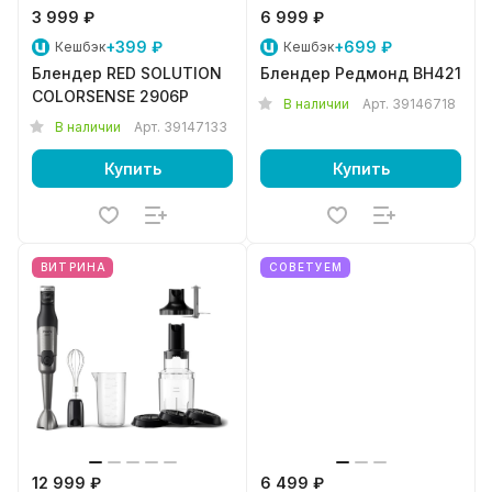
3 999 ₽
6 999 ₽
+399 ₽
+699 ₽
Кешбэк
Кешбэк
Блендер RED SOLUTION
Блендер Редмонд BH421
COLORSENSE 2906P
В наличии
Арт.
39146718
В наличии
Арт.
39147133
Купить
Купить
ВИТРИНА
СОВЕТУЕМ
12 999 ₽
6 499 ₽