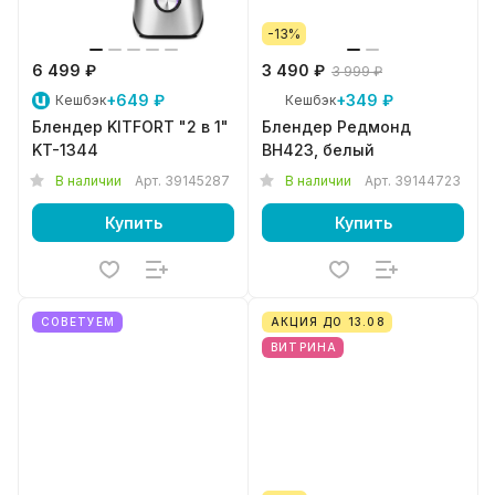
-13%
6 499 ₽
3 490 ₽
3 999 ₽
+649 ₽
+349 ₽
Кешбэк
Кешбэк
Блендер KITFORT "2 в 1"
Блендер Редмонд
KT-1344
BH423, белый
В наличии
Арт.
39145287
В наличии
Арт.
39144723
Купить
Купить
СОВЕТУЕМ
АКЦИЯ ДО 13.08
ВИТРИНА