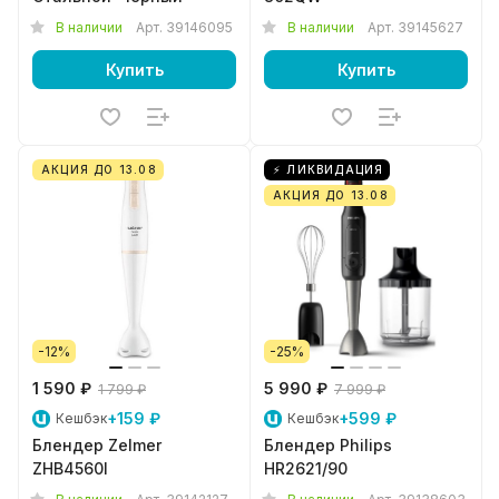
В наличии
Арт.
39146095
В наличии
Арт.
39145627
Купить
Купить
АКЦИЯ ДО 13.08
⚡ ЛИКВИДАЦИЯ
АКЦИЯ ДО 13.08
-12%
-25%
1 590 ₽
5 990 ₽
1 799 ₽
7 999 ₽
+159 ₽
+599 ₽
Кешбэк
Кешбэк
Блендер Zelmer
Блендер Philips
ZHB4560I
HR2621/90