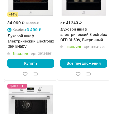
-44%
34 990 ₽
от 41 243 ₽
61 999 ₽
Духовой шкаф
+3 499 ₽
Кешбэк
электрический Electrolux
Духовой шкаф
OED 3H50V, Витринный
электрический Electrolux
образец
OEF 5H50V
В наличии
Арт.
39141729
В наличии
Арт.
39124891
Купить
Все предложения
ДИСКОНТ