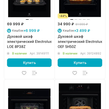
-44%
69 999 ₽
34 990 ₽
61 999 ₽
+6 999 ₽
+3 499 ₽
Кешбэк
Кешбэк
Духовой шкаф
Духовой шкаф
электрический Electrolux
электрический Electrolux
LOE 8P38Z
OEF 5H50Z
В наличии
Арт.
39149111
В наличии
Арт.
39124892
Купить
Купить