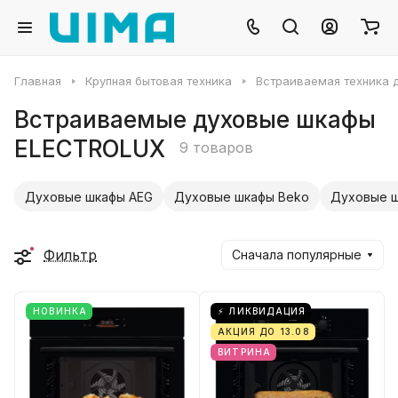
Главная
Крупная бытовая техника
Встраиваемая техника д
Встраиваемые духовые шкафы
ELECTROLUX
9 товаров
Духовые шкафы AEG
Духовые шкафы Beko
Духовые ш
Фильтр
Сначала популярные
НОВИНКА
⚡ ЛИКВИДАЦИЯ
АКЦИЯ ДО 13.08
ВИТРИНА