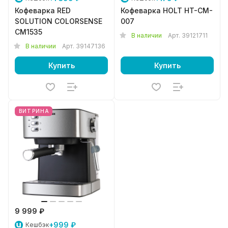
Кофеварка RED
Кофеварка HOLT HT-CM-
SOLUTION COLORSENSE
007
CM1535
В наличии
Арт.
39121711
В наличии
Арт.
39147136
Купить
Купить
ВИТРИНА
9 999 ₽
+999 ₽
Кешбэк