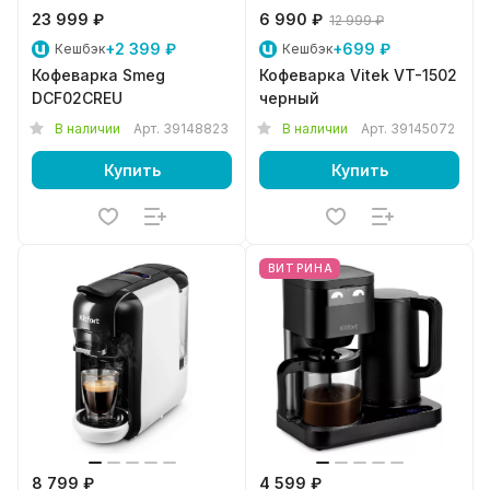
23 999 ₽
6 990 ₽
12 999 ₽
+2 399 ₽
+699 ₽
Кешбэк
Кешбэк
Кофеварка Smeg
Кофеварка Vitek VT-1502
DCF02CREU
черный
В наличии
Арт.
39148823
В наличии
Арт.
39145072
Купить
Купить
ВИТРИНА
8 799 ₽
4 599 ₽