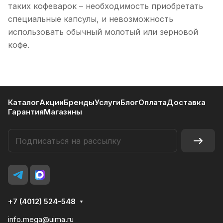
таких кофеварок – необходимость приобретать
специальные капсулы, и невозможность
использовать обычный молотый или зерновой
кофе.
Каталог
Акции
Бренды
Услуги
Блог
Оплата
Доставка
Гарантия
Магазины
+7 (4012) 524-548
info.mega@uima.ru