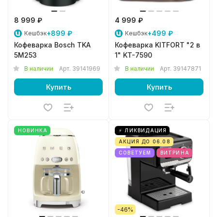
8 999 ₽
4 999 ₽
+899 ₽
+499 ₽
Кешбэк
Кешбэк
Кофеварка Bosch TKA
Кофеварка KITFORT "2 в
5M253
1" KT-7590
В наличии
Арт.
39141969
В наличии
Арт.
39147871
Купить
Купить
НОВИНКА
⚡ ЛИКВИДАЦИЯ
АКЦИЯ ДО 06.08
СОВЕТУЕМ
ВИТРИНА
-46%