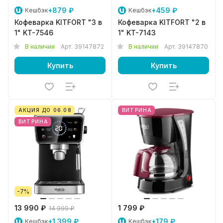
+879 ₽
+459 ₽
Кешбэк
Кешбэк
Кофеварка KITFORT "3 в
Кофеварка KITFORT "2 в
1" KT-7546
1" KT-7143
В наличии
Арт.
39147872
В наличии
Арт.
39147870
Купить
Купить
АКЦИЯ ДО 06.08
ВИТРИНА
ВИТРИНА
-7%
13 990 ₽
1 799 ₽
14 999 ₽
+1 399 ₽
+179 ₽
Кешбэк
Кешбэк