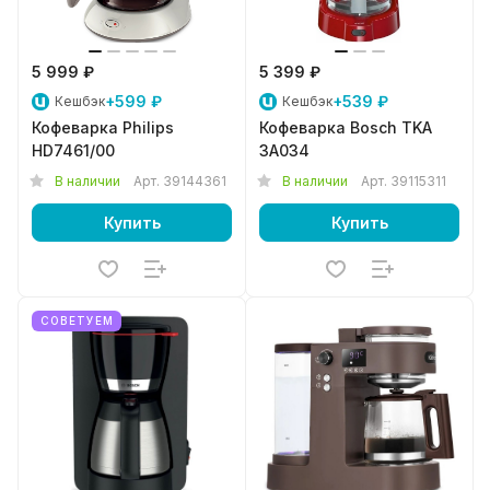
5 999 ₽
5 399 ₽
+599 ₽
+539 ₽
Кешбэк
Кешбэк
Кофеварка Philips
Кофеварка Bosch TKA
HD7461/00
3A034
В наличии
Арт.
39144361
В наличии
Арт.
39115311
Купить
Купить
СОВЕТУЕМ