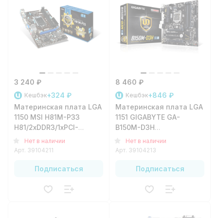
3 240 ₽
8 460 ₽
+324 ₽
+846 ₽
Кешбэк
Кешбэк
Материнская плата LGA
Материнская плата LGA
1150 MSI H81M-P33
1151 GIGABYTE GA-
H81/2xDDR3/1xPCI-
B150M-D3H
e16/1xPCI-
B150/4xDDR4/1xPCI-
Нет в наличии
Нет в наличии
e1/2xSATA3/2xSATA2/2xUSB3.0/4xUSB2.0/2xPS/2/1xDVI-
e16/1xPCI-
Арт.
39104211
Арт.
39104213
D/1xVGA/1xGLAN/mATX
e1/2xPCI/6xSATA3/1xeSATA/4x
D/1xVGA/1xH
Подписаться
Подписаться