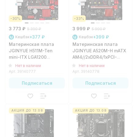
-30%
-33%
3 773 ₽
3 999 ₽
5 390 ₽
5 990 ₽
+377 ₽
+399 ₽
Кешбэк
Кешбэк
Материнская плата
Материнская плата
JGINYUE H511M-Ten
JGINYUE A520M-H mATX
mini-ITX LGA1200
AM4//2xDDR4/1xPCI-
B470/2xDDR4/1xPCI-
e16/1xPCI-
Нет в наличии
Нет в наличии
e16/1xPCI-
e1/4xSATA3/1xM.2/4xUSB3.2/
Арт.
39140777
Арт.
39140778
e1/4xSATA3/1xM.2/4xUSB3.2/2xUSB2.0/GLAN
Подписаться
Подписаться
АКЦИЯ ДО 13.08
АКЦИЯ ДО 13.08