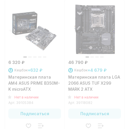
6 320 ₽
46 790 ₽
+632 ₽
+4 679 ₽
Кешбэк
Кешбэк
Материнская плата
Материнская плата LGA
AM4 ASUS PRIME B350M-
2066 ASUS TUF X299
K microATX
MARK 2 ATX
Нет в наличии
Нет в наличии
Арт.
39105384
Арт.
39118082
Подписаться
Подписаться