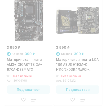
3 990 ₽
3 990 ₽
+399 ₽
+399 ₽
Кешбэк
Кешбэк
Материнская плата
Материнская плата LGA
AM3+ GIGABYTE GA-
1151 ASUS H110M-K
970A-DS3P ATX
H110/2xDDR4/1xPCI-
e16/2xPCI-
Нет в наличии
Нет в наличии
e1/4xSATA3/4xUSB3.1/4xUSB2.
Арт.
39104198
Арт.
39104212
D/1xVGA/1xGLAN/mATX
Подписаться
Подписаться