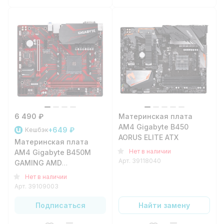
6 490 ₽
Материнская плата
AM4 Gigabyte B450
+649 ₽
Кешбэк
AORUS ELITE ATX
Материнская плата
Нет в наличии
AM4 Gigabyte B450M
Арт.
39118040
GAMING AMD
B450/2xDDR4/1xPCI-
Нет в наличии
e16/2xPCI-
Арт.
39109003
e1/4xSATA3/1xM.2/4xUSB3.1/6xUSB2.0/2xPS/2/1xDVI-
D/1xHDMI/1xVGA/1xGLAN/mATX
Подписаться
Найти замену