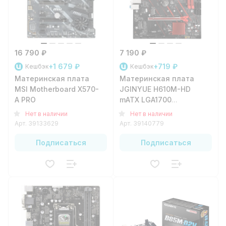
16 790 ₽
7 190 ₽
+1 679 ₽
+719 ₽
Кешбэк
Кешбэк
Материнская плата
Материнская плата
MSI Motherboard X570-
JGINYUE H610M-HD
A PRO
mATX LGA1700
H610/2xDDR4/1xPCI-
Нет в наличии
Нет в наличии
e16/1xPCI-
Арт.
39133629
Арт.
39140779
e1/4xSATA3/1xM.2/4xUSB3.2/
Подписаться
Подписаться