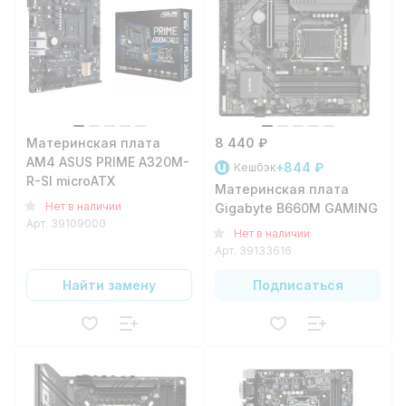
Материнская плата
8 440 ₽
AM4 ASUS PRIME A320M-
+844 ₽
Кешбэк
R-SI microATX
Материнская плата
Нет в наличии
Gigabyte B660M GAMING X D
Арт.
39109000
Нет в наличии
Арт.
39133616
Найти замену
Подписаться