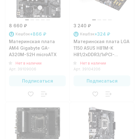
8 660 ₽
3 240 ₽
+866 ₽
+324 ₽
Кешбэк
Кешбэк
Материнская плата
Материнская плата LGA
AM4 Gigabyte GA-
1150 ASUS H81M-K
A320M-S2H microATX
H81/2xDDR3/1xPCI-
e16/2xPCI-
Нет в наличии
Нет в наличии
e1/2xSATA3/2xSATA2/2xUSB3.1
Арт.
39109006
Арт.
39104206
D/1xVGA/1xGLAN/mATX
Подписаться
Подписаться