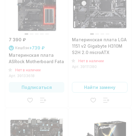
7 390 ₽
Материнская плата LGA
1151 v2 Gigabyte H310M
+739 ₽
Кешбэк
S2H 2.0 microATX
Материнская плата
Нет в наличии
ASRock Motherboard Fatal1ty B450 Gaming K4
Арт.
39111380
Нет в наличии
Арт.
39133618
Подписаться
Найти замену