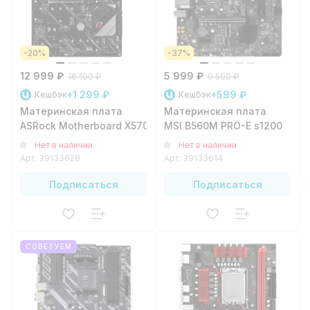
-20%
-37%
12 999 ₽
5 999 ₽
16 190 ₽
9 590 ₽
+1 299 ₽
+599 ₽
Кешбэк
Кешбэк
Материнская плата
Материнская плата
ASRock Motherboard X570 Phantom Gaming 4
MSI B560M PRO-E s1200
Нет в наличии
Нет в наличии
Арт.
39133628
Арт.
39133614
Подписаться
Подписаться
СОВЕТУЕМ