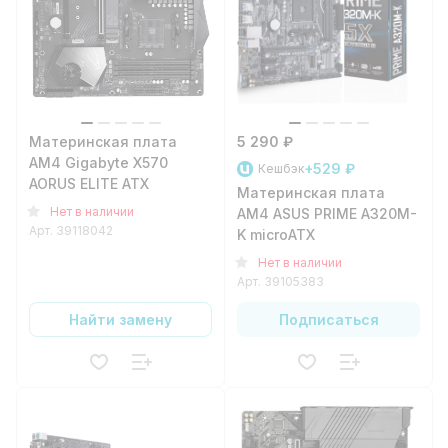
Материнская плата
5 290 ₽
AM4 Gigabyte X570
+529 ₽
Кешбэк
AORUS ELITE ATX
Материнская плата
Нет в наличии
AM4 ASUS PRIME A320M-
Арт.
39118042
K microATX
Нет в наличии
Арт.
39105383
Найти замену
Подписаться