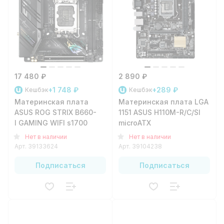
17 480 ₽
2 890 ₽
+1 748 ₽
+289 ₽
Кешбэк
Кешбэк
Материнская плата
Материнская плата LGA
ASUS ROG STRIX B660-
1151 ASUS H110M-R/C/SI
I GAMING WIFI s1700
microATX
Нет в наличии
Нет в наличии
Арт.
39133624
Арт.
39104238
Подписаться
Подписаться