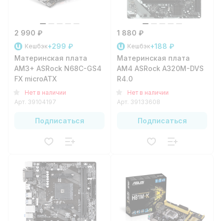
2 990 ₽
1 880 ₽
+299 ₽
+188 ₽
Кешбэк
Кешбэк
Материнская плата
Материнская плата
AM3+ ASRock N68C-GS4
AM4 ASRock A320M-DVS
FX microATX
R4.0
Нет в наличии
Нет в наличии
Арт.
39104197
Арт.
39133608
Подписаться
Подписаться