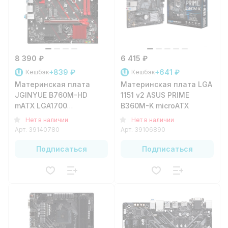
8 390 ₽
6 415 ₽
+839 ₽
+641 ₽
Кешбэк
Кешбэк
Материнская плата
Материнская плата LGA
JGINYUE B760M-HD
1151 v2 ASUS PRIME
mATX LGA1700
B360M-K microATX
B760/2xDDR4/1xPCI-
Нет в наличии
Нет в наличии
e16/1xPCI-
Арт.
39140780
Арт.
39106890
e1/4xSATA3/1xM.2/4xUSB3.2/2xUSB2.0
Подписаться
Подписаться