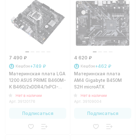
7 490 ₽
4 620 ₽
+749 ₽
+462 ₽
Кешбэк
Кешбэк
Материнская плата LGA
Материнская плата
1200 ASUS PRIME B460M-
AM4 Gigabyte B450M
K B460/2xDDR4/1xPCI-
S2H microATX
e16/2xPCI-
Нет в наличии
Нет в наличии
e1/6xSATA3/1xM.2/4xUSB3.2/2xUSB2.0/1xPS/2/1xDVI-
Арт.
39120176
Арт.
39109004
D/1xGLAN/mATX
Подписаться
Подписаться