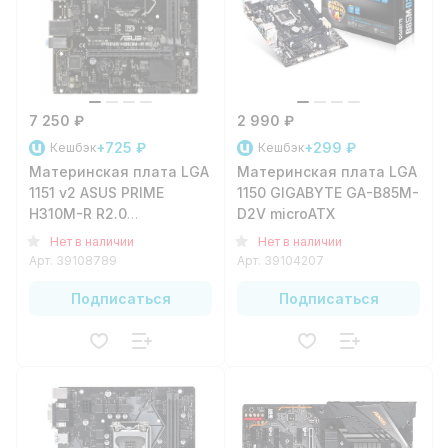
7 250 ₽
2 990 ₽
+725 ₽
+299 ₽
Кешбэк
Кешбэк
Материнская плата LGA
Материнская плата LGA
1151 v2 ASUS PRIME
1150 GIGABYTE GA-B85M-
H310M-R R2.0
D2V microATX
H310/2xDDR4/1xPCI-
Нет в наличии
Нет в наличии
e16/1xPCI-
Арт.
39108789
Арт.
39104207
e1/4xSATA3/2xUSB3.2/2xUSB2.0/2xPS/2/1xVGA/1xDVI-
D/1xHDMI/1xGLAN/mATX
Подписаться
Подписаться