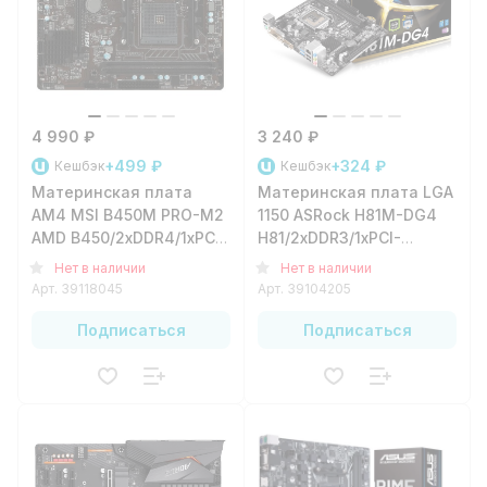
4 990 ₽
3 240 ₽
+499 ₽
+324 ₽
Кешбэк
Кешбэк
Материнская плата
Материнская плата LGA
AM4 MSI B450M PRO-M2
1150 ASRock H81M-DG4
AMD B450/2xDDR4/1xPCI-
H81/2xDDR3/1xPCI-
e16/2xPCI-
e16/2xPCI-
Нет в наличии
Нет в наличии
e1/4xSATA3/1xM.2/4xUSB3.1/6xUSB2.0/2xPS/2/1xDVI-
e1/2xSATA3/2xSATA2/2xUSB3.1
Арт.
39118045
Арт.
39104205
D/1xHDMI/1xVGA/1xGLAN/mATX
D/1xVGA/1xGLAN/mATX
Подписаться
Подписаться