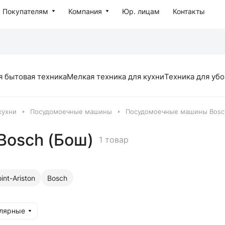
Покупателям
Компания
Юр. лицам
Контакты
я бытовая техника
Мелкая техника для кухни
Техника для уб
кухни
Посудомоечные машины
Посудомоечные машины Bosc
osch (Бош)
1 товар
int-Ariston
Bosch
улярные