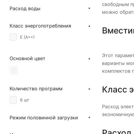
свободным пр
Расход воды
можно обрат
Класс энергопотребления
Вмести
E (A++)
Этот параме
Основной цвет
варианты мог
комплектов 
Класс 
Количество программ
6 шт
Расход элект
экономичную
Режим половинной загрузки
Расход