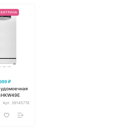
ВИТРИНА
999 ₽
судомоечная
 4HKW49E
Арт.
39145778