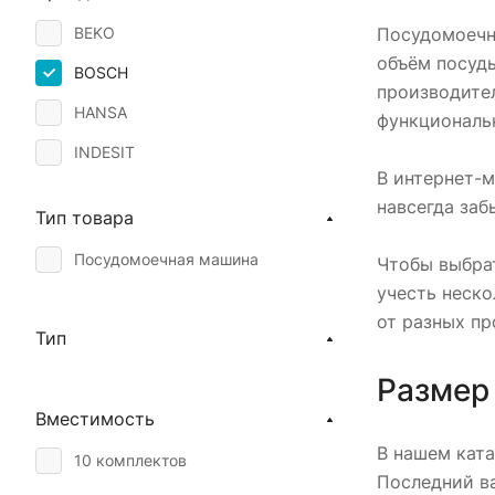
Посудомоечн
BEKO
объём посуды
BOSCH
производите
HANSA
функциональ
INDESIT
В интернет-м
навсегда заб
Тип товара
Посудомоечная машина
Чтобы выбра
учесть неск
от разных пр
Тип
Размер
Вместимость
В нашем ката
10 комплектов
Последний ва