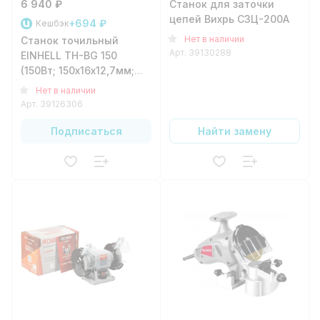
6 940 ₽
Станок для заточки
цепей Вихрь СЗЦ-200А
+694 ₽
Кешбэк
Нет в наличии
Станок точильный
Арт.
39130288
EINHELL TH-BG 150
(150Вт; 150х16х12,7мм;
2950об/мин)
Нет в наличии
Арт.
39126306
Подписаться
Найти замену