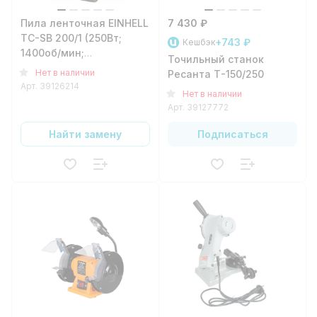
Пила ленточная EINHELL
7 430 ₽
TC-SB 200/1 (250Вт;
+743 ₽
Кешбэк
1400об/мин;
Точильный станок
глуб.-200мм;
Нет в наличии
Ресанта Т-150/250
полотно-1400х7мм)
Арт.
39126214
Нет в наличии
Арт.
39127772
Найти замену
Подписаться