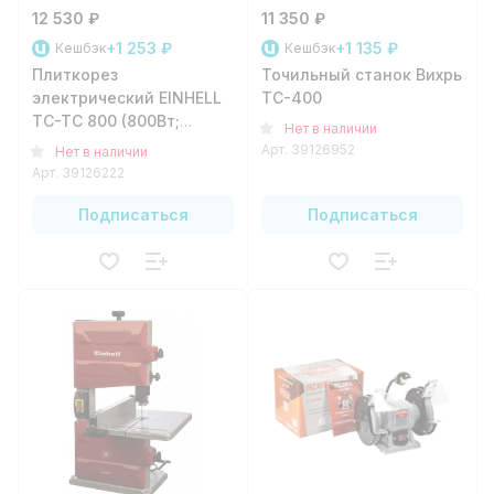
12 530 ₽
11 350 ₽
+1 253 ₽
+1 135 ₽
Кешбэк
Кешбэк
Плиткорез
Точильный станок Вихрь
электрический EINHELL
ТС-400
TC-TC 800 (800Вт;
Нет в наличии
180х25.4мм)
Арт.
39126952
Нет в наличии
Арт.
39126222
Подписаться
Подписаться