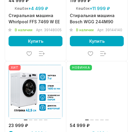
44 999 ₽
119 999 ₽
+4 499 ₽
+11 999 ₽
Кешбэк
Кешбэк
Стиральная машина
Стиральная машина
Whirlpool FFS 7469 W EE
Bosch WGG 244M90
В наличии
Арт.
39148005
В наличии
Арт.
39144140
Купить
Купить
ХИТ
НОВИНКА
23 999 ₽
54 999 ₽