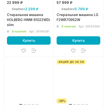
22 999 ₽
57 999 ₽
+2 299 ₽
+5 799 ₽
Кешбэк
Кешбэк
Стиральная машина
Стиральная машина LG
HOLBERG HWM 61022WDi
F2WR709S2W
slim
В наличии
Арт.
39143484
В наличии
Арт.
39149281
Купить
Купить
АКЦИЯ ДО 06.08
-28%