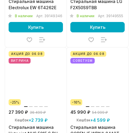
Стиральная машина
Стиральная машина LG
Electrolux EW 6T4262E
F2X50S9TBB
В наличии
Арт.
39149346
В наличии
Арт.
39149555
Купить
Купить
АКЦИЯ ДО 06.08
АКЦИЯ ДО 06.08
ВИТРИНА
СОВЕТУЕМ
-25%
-16%
27 390 ₽
45 990 ₽
36 499 ₽
54 999 ₽
+2 739 ₽
+4 599 ₽
Кешбэк
Кешбэк
Стиральная машина
Стиральная машина