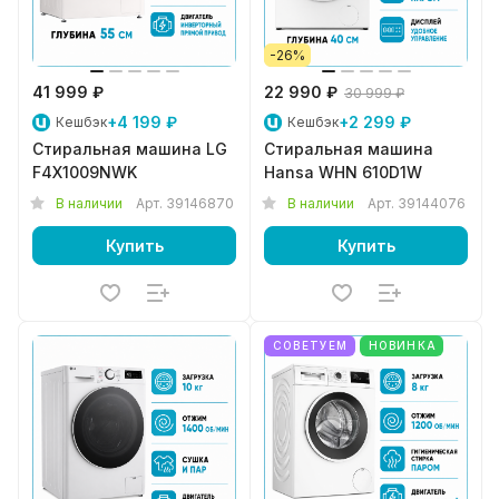
-26%
41 999 ₽
22 990 ₽
30 999 ₽
+4 199 ₽
+2 299 ₽
Кешбэк
Кешбэк
Стиральная машина LG
Стиральная машина
F4X1009NWK
Hansa WHN 610D1W
В наличии
Арт.
39146870
В наличии
Арт.
39144076
Купить
Купить
СОВЕТУЕМ
НОВИНКА