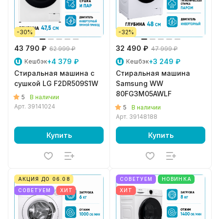
-30%
-32%
43 790 ₽
32 490 ₽
62 999 ₽
47 999 ₽
+4 379 ₽
+3 249 ₽
Кешбэк
Кешбэк
Стиральная машина с
Стиральная машина
сушкой LG F2DR509S1W
Samsung WW
80FG3M05AWLF
5
В наличии
Арт.
39141024
5
В наличии
Арт.
39148188
Купить
Купить
АКЦИЯ ДО 06.08
СОВЕТУЕМ
НОВИНКА
СОВЕТУЕМ
ХИТ
ХИТ