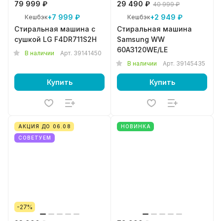
79 999 ₽
29 490 ₽
40 999 ₽
+7 999 ₽
+2 949 ₽
Кешбэк
Кешбэк
Стиральная машина с
Стиральная машина
сушкой LG F4DR711S2H
Samsung WW
60A3120WE/LE
В наличии
Арт.
39141450
В наличии
Арт.
39145435
Купить
Купить
АКЦИЯ ДО 06.08
НОВИНКА
СОВЕТУЕМ
-27%