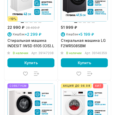
-19%
22 990 ₽
51 999 ₽
28 499 ₽
+2 299 ₽
+5 199 ₽
Кешбэк
Кешбэк
Стиральная машина
Стиральная машина LG
INDESIT IWSD 6105 (CIS).L
F2WR508SBM
В наличии
Арт.
39147208
В наличии
Арт.
39146359
Купить
Купить
СОВЕТУЕМ
АКЦИЯ ДО 06.08
ХИТ