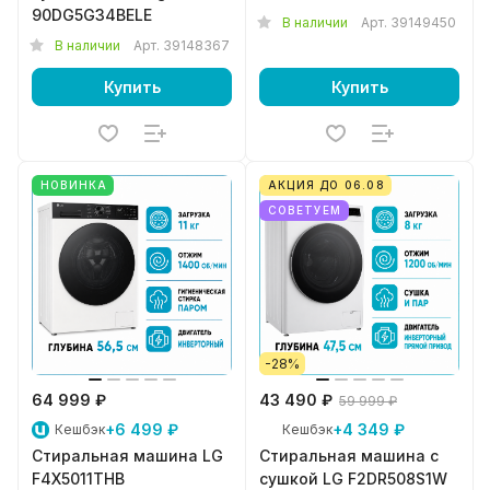
90DG5G34BELE
В наличии
Арт.
39149450
В наличии
Арт.
39148367
Купить
Купить
НОВИНКА
АКЦИЯ ДО 06.08
СОВЕТУЕМ
-28%
64 999 ₽
43 490 ₽
59 999 ₽
+6 499 ₽
+4 349 ₽
Кешбэк
Кешбэк
Стиральная машина LG
Стиральная машина с
F4X5011THB
сушкой LG F2DR508S1W