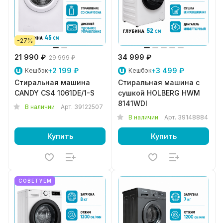
-27%
21 990 ₽
34 999 ₽
29 999 ₽
+2 199 ₽
+3 499 ₽
Кешбэк
Кешбэк
Стиральная машина
Стиральная машина с
CANDY CS4 1061DE/1-S
сушкой HOLBERG HWM
8141WDI
В наличии
Арт.
39122507
В наличии
Арт.
39148884
Купить
Купить
СОВЕТУЕМ