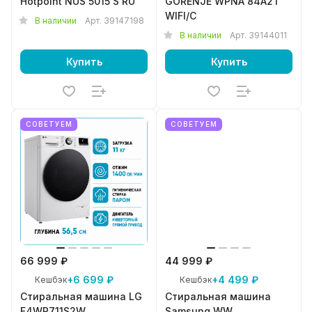
Hotpoint NUS 5015 S RU
GORENJE WPNA 84A2T
WIFI/C
В наличии
Арт.
39147198
В наличии
Арт.
39144011
Купить
Купить
СОВЕТУЕМ
СОВЕТУЕМ
66 999 ₽
44 999 ₽
+6 699 ₽
+4 499 ₽
Кешбэк
Кешбэк
Стиральная машина LG
Стиральная машина
F4WR711S2W
Samsung WW