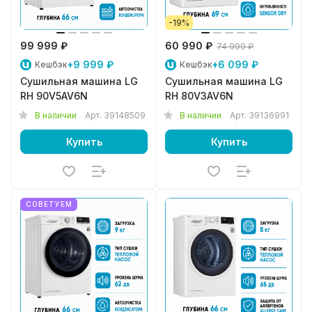
-19%
99 999 ₽
60 990 ₽
74 999 ₽
+9 999 ₽
+6 099 ₽
Кешбэк
Кешбэк
Сушильная машина LG
Сушильная машина LG
RH 90V5AV6N
RH 80V3AV6N
В наличии
Арт.
39148509
В наличии
Арт.
39136991
Купить
Купить
СОВЕТУЕМ