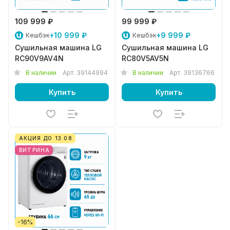
109 999 ₽
99 999 ₽
+10 999 ₽
+9 999 ₽
Кешбэк
Кешбэк
Сушильная машина LG
Сушильная машина LG
RC90V9AV4N
RC80V5AV5N
В наличии
Арт.
39144994
В наличии
Арт.
39136766
Купить
Купить
АКЦИЯ ДО 13.08
ВИТРИНА
-16%