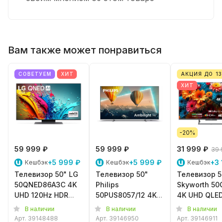
Вам также может понравиться
СОВЕТУЕМ
ХИТ
АКЦИЯ ДО 13
ХИТ
-20%
59 999 ₽
59 999 ₽
31 999 ₽
39 
+5 999 ₽
+5 999 ₽
+3 
Кешбэк
Кешбэк
Кешбэк
Телевизор 50" LG
Телевизор 50"
Телевизор 5
50QNED86A3C 4K
Philips
Skyworth 5
UHD 120Hz HDR
50PUS8057/12 4K
4K UHD QLE
WebOS
UHD 60Hz
120Ghz HSR
В наличии
В наличии
В наличии
Ambilight
GoogleTV
Арт.
39148488
Арт.
39146950
Арт.
39146911