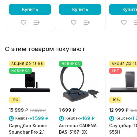
AndroidTV
Купить
Купить
Купит
С этим товаром покупают
АКЦИЯ ДО 13.08
НОВИНКА
АКЦИЯ ДО 13
НОВИНКА
ХИТ
-11%
-19%
15 999 ₽
1 699 ₽
12 999 ₽
17 999 ₽
15 
+1 599 ₽
+169 ₽
+1 
Кешбэк
Кешбэк
Кешбэк
Саундбар Xiaomi
Антенна CADENA
Саундбар T
Soundbar Pro 2.1
BAS-5167-DX
S55H