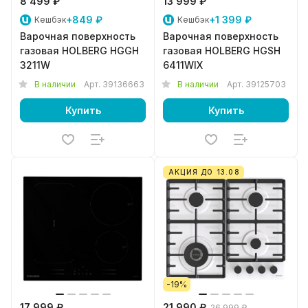
8 499 ₽
13 999 ₽
+849 ₽
+1 399 ₽
Кешбэк
Кешбэк
Варочная поверхность
Варочная поверхность
газовая HOLBERG HGGH
газовая HOLBERG HGSH
3211W
6411WIX
В наличии
Арт.
39136663
В наличии
Арт.
39125703
Купить
Купить
АКЦИЯ ДО 13.08
-19%
17 999 ₽
21 990 ₽
26 999 ₽