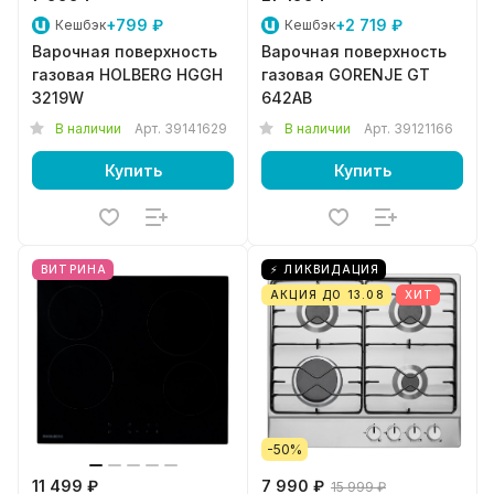
+799 ₽
+2 719 ₽
Кешбэк
Кешбэк
Варочная поверхность
Варочная поверхность
газовая HOLBERG HGGH
газовая GORENJE GT
3219W
642AB
В наличии
Арт.
39141629
В наличии
Арт.
39121166
Купить
Купить
ВИТРИНА
⚡ ЛИКВИДАЦИЯ
АКЦИЯ ДО 13.08
ХИТ
-50%
11 499 ₽
7 990 ₽
15 999 ₽