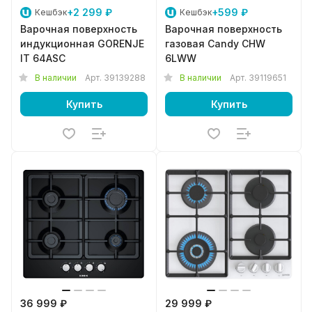
+2 299 ₽
+599 ₽
Кешбэк
Кешбэк
Варочная поверхность
Варочная поверхность
индукционная GORENJE
газовая Candy CHW
IT 64ASC
6LWW
В наличии
Арт.
39139288
В наличии
Арт.
39119651
Купить
Купить
36 999 ₽
29 999 ₽