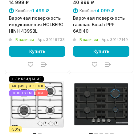
14 999 ₽
40 999 ₽
+1 499 ₽
+4 099 ₽
Кешбэк
Кешбэк
Варочная поверхность
Варочная поверхность
индукционная HOLBERG
газовая Bosch PPP
HINH 439SBL
6A6I40
В наличии
Арт.
39146733
В наличии
Арт.
39147149
Купить
Купить
⚡ ЛИКВИДАЦИЯ
АКЦИЯ ДО 13.08
СОВЕТУЕМ
ХИТ
-50%