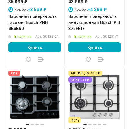
35 999 ₽
43 999 ₽
+3 599 ₽
+4 399 ₽
Кешбэк
Кешбэк
Варочная поверхность
Варочная поверхность
газовая Bosch PNH
индукционная Bosch PIB
6B6B90
375FB1E
В наличии
Арт.
39132121
В наличии
Арт.
39126171
Купить
Купить
ХИТ
АКЦИЯ ДО 13.08
СОВЕТУЕМ
-47%