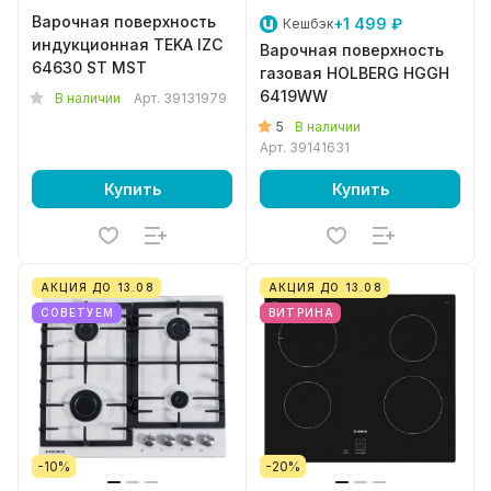
Варочная поверхность
+1 499 ₽
Кешбэк
индукционная TEKA IZC
Варочная поверхность
64630 ST MST
газовая HOLBERG HGGH
6419WW
В наличии
Арт.
39131979
5
В наличии
Арт.
39141631
Купить
Купить
АКЦИЯ ДО 13.08
АКЦИЯ ДО 13.08
СОВЕТУЕМ
ВИТРИНА
-10%
-20%