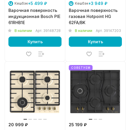
+5 499 ₽
+3 949 ₽
Кешбэк
Кешбэк
Варочная поверхность
Варочная поверхность
индукционная Bosch PIE
газовая Hotpoint HG
61RHB1E
62FA/BK
В наличии
Арт.
39148728
В наличии
Арт.
39147203
Купить
Купить
СОВЕТУЕМ
20 999 ₽
25 199 ₽