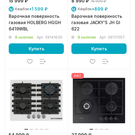
15 999 ₽
8 990 ₽
16 999 ₽
+1 599 ₽
+899 ₽
Кешбэк
Кешбэк
Варочная поверхность
Варочная поверхность
газовая HOLBERG HGGH
газовая JACKY'S JH GI
6419WBL
622
В наличии
Арт.
39141630
В наличии
Арт.
39117057
Купить
Купить
ХИТ
54 999 ₽
27 999 ₽