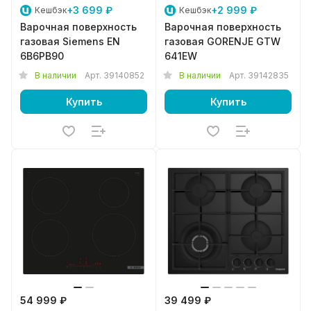
+3 699 ₽
+2 999 ₽
Кешбэк
Кешбэк
Варочная поверхность
Варочная поверхность
газовая Siemens EN
газовая GORENJE GTW
6B6PB90
641EW
В наличии
Арт.
39140852
В наличии
Арт.
39142835
Купить
Купить
54 999 ₽
39 499 ₽