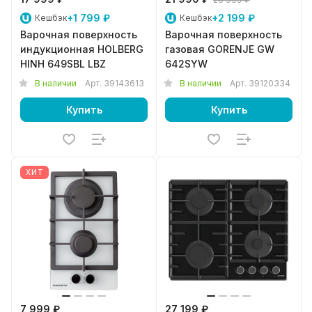
+1 799 ₽
+2 199 ₽
Кешбэк
Кешбэк
Варочная поверхность
Варочная поверхность
индукционная HOLBERG
газовая GORENJE GW
HINH 649SBL LBZ
642SYW
В наличии
Арт.
39143613
В наличии
Арт.
39120334
Купить
Купить
ХИТ
7 999 ₽
27 199 ₽