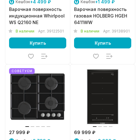
+4 499 ₽
+1 499 ₽
Кешбэк
Кешбэк
Варочная поверхность
Варочная поверхность
индукционная Whirlpool
газовая HOLBERG HGEH
WS Q2160 NE
6411WW
В наличии
Арт.
39122501
В наличии
Арт.
39138901
Купить
Купить
СОВЕТУЕМ
27 999 ₽
69 999 ₽