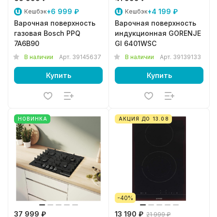
+6 999 ₽
+4 199 ₽
Кешбэк
Кешбэк
Варочная поверхность
Варочная поверхность
газовая Bosch PPQ
индукционная GORENJE
7A6B90
GI 6401WSC
В наличии
Арт.
39145637
В наличии
Арт.
39139133
Купить
Купить
НОВИНКА
АКЦИЯ ДО 13.08
-40%
37 999 ₽
13 190 ₽
21 999 ₽