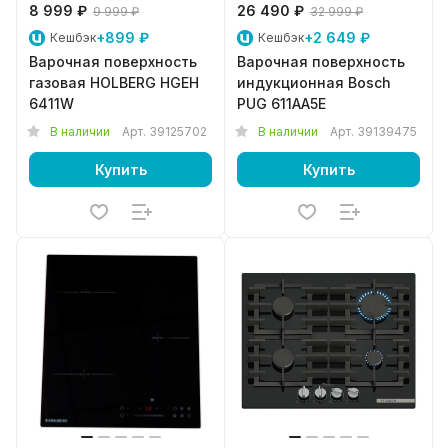
8 999 ₽
26 490 ₽
9 999 ₽
32 999 ₽
+899 ₽
+2 649 ₽
Кешбэк
Кешбэк
Варочная поверхность
Варочная поверхность
газовая HOLBERG HGEH
индукционная Bosch
6411W
PUG 611AA5E
В наличии
Арт.
39125702
В наличии
Арт.
39139475
Купить
Купить