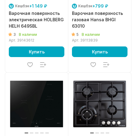
+1 149 ₽
+799 ₽
Кешбэк
Кешбэк
Варочная поверхность
Варочная поверхность
электрическая HOLBERG
газовая Hansa BHGI
HELH 649SBL
63010
3
5
В наличии
В наличии
Арт.
39143612
Арт.
39113839
Купить
Купить