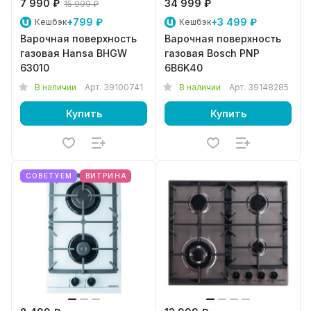
7 990 ₽
34 999 ₽
15 999 ₽
+799 ₽
+3 499 ₽
Кешбэк
Кешбэк
Варочная поверхность
Варочная поверхность
газовая Hansa BHGW
газовая Bosch PNP
63010
6B6K40
В наличии
Арт.
39100741
В наличии
Арт.
39148285
Купить
Купить
СОВЕТУЕМ
ВИТРИНА