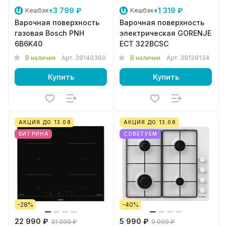
+3 799 ₽
+1 319 ₽
Кешбэк
Кешбэк
Варочная поверхность
Варочная поверхность
газовая Bosch PNH
электрическая GORENJE
6B6K40
ECT 322BCSC
В наличии
Арт.
39149360
В наличии
Арт.
39139134
Купить
Купить
АКЦИЯ ДО 13.08
АКЦИЯ ДО 13.08
ВИТРИНА
СОВЕТУЕМ
-28%
-40%
22 990 ₽
5 990 ₽
31 999 ₽
9 999 ₽