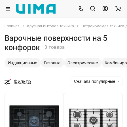
Главная
Крупная бытовая техника
Встраиваемая техника д
Варочные поверхности на 5
конфорок
3 товара
Индукционные
Газовые
Электрические
Комбиниро
Фильтр
Сначала популярные