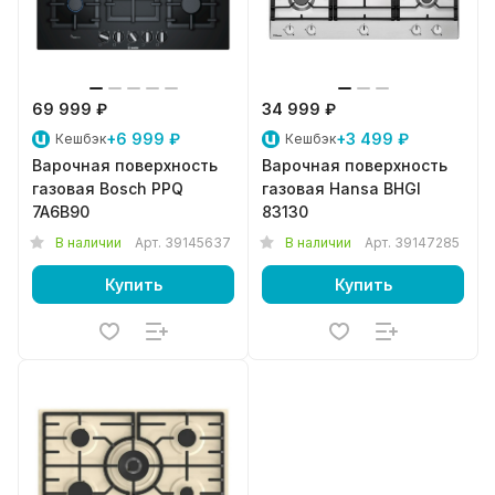
69 999 ₽
34 999 ₽
+6 999 ₽
+3 499 ₽
Кешбэк
Кешбэк
Варочная поверхность
Варочная поверхность
газовая Bosch PPQ
газовая Hansa BHGI
7A6B90
83130
В наличии
Арт.
39145637
В наличии
Арт.
39147285
Купить
Купить