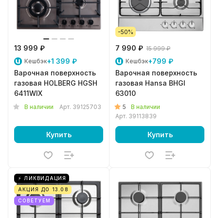
-50%
13 999 ₽
7 990 ₽
15 999 ₽
+1 399 ₽
+799 ₽
Кешбэк
Кешбэк
Варочная поверхность
Варочная поверхность
газовая HOLBERG HGSH
газовая Hansa BHGI
6411WIX
63010
5
В наличии
Арт.
39125703
В наличии
Арт.
39113839
Купить
Купить
⚡ ЛИКВИДАЦИЯ
АКЦИЯ ДО 13.08
СОВЕТУЕМ