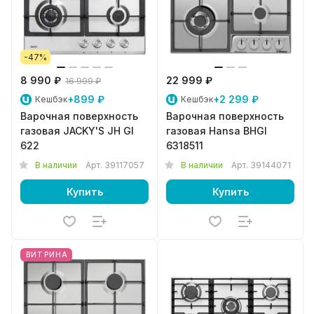
-47%
8 990 ₽
22 999 ₽
16 999 ₽
+899 ₽
+2 299 ₽
Кешбэк
Кешбэк
Варочная поверхность
Варочная поверхность
газовая JACKY'S JH GI
газовая Hansa BHGI
622
6318511
В наличии
Арт.
39117057
В наличии
Арт.
39144071
Купить
Купить
ВИТРИНА