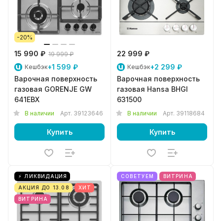
-20%
15 990 ₽
22 999 ₽
19 999 ₽
+1 599 ₽
+2 299 ₽
Кешбэк
Кешбэк
Варочная поверхность
Варочная поверхность
газовая GORENJE GW
газовая Hansa BHGI
641EBX
631500
В наличии
Арт.
39123646
В наличии
Арт.
39118684
Купить
Купить
⚡ ЛИКВИДАЦИЯ
СОВЕТУЕМ
ВИТРИНА
АКЦИЯ ДО 13.08
ХИТ
ВИТРИНА