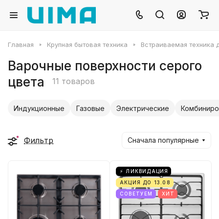
Главная
Крупная бытовая техника
Встраиваемая техника д
Варочные поверхности серого
цвета
11 товаров
Индукционные
Газовые
Электрические
Комбиниро
Фильтр
Сначала популярные
⚡ ЛИКВИДАЦИЯ
АКЦИЯ ДО 13.08
СОВЕТУЕМ
ХИТ