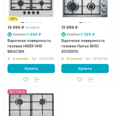
-45%
14 990 ₽
13 999 ₽
27 499 ₽
+1 499 ₽
+1 399 ₽
Кешбэк
Кешбэк
Варочная поверхность
Варочная поверхность
газовая HAIER HHX
газовая Hansa BHGI
M64CWX
63100015
В наличии
Арт.
39126484
В наличии
Арт.
39105794
Купить
Купить
ВИТРИНА