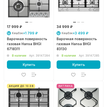
17 999 ₽
34 999 ₽
+1 799 ₽
+3 499 ₽
Кешбэк
Кешбэк
Варочная поверхность
Варочная поверхность
газовая Hansa BHGI
газовая Hansa BHGI
6718311
83130
В наличии
Арт.
39147284
В наличии
Арт.
39147285
Купить
Купить
АКЦИЯ ДО 13.08
ВИТРИНА