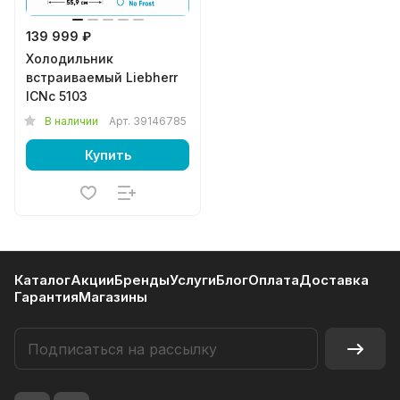
139 999 ₽
Холодильник
встраиваемый Liebherr
ICNc 5103
В наличии
Арт.
39146785
Купить
Каталог
Акции
Бренды
Услуги
Блог
Оплата
Доставка
Гарантия
Магазины