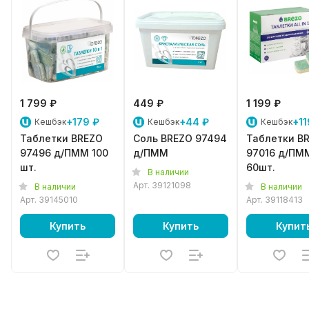
1 799 ₽
449 ₽
1 199 ₽
+179 ₽
+44 ₽
+11
Кешбэк
Кешбэк
Кешбэк
Таблетки BREZO
Соль BREZO 97494
Таблетки B
97496 д/ПММ 100
д/ПММ
97016 д/ПМ
шт.
60шт.
В наличии
Арт.
39121098
В наличии
В наличии
Арт.
39145010
Арт.
39118413
Купить
Купить
Купит