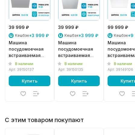
39 999 ₽
39 999 ₽
99 999 ₽
+3 999 ₽
+3 999 ₽
+9
Кешбэк
Кешбэк
Кешбэк
Машина
Машина
Машина
посудомоечная
посудомоечная
посудомоеч
встраиваемая
встраиваемая
встраиваем
Whirlpool W2I
Whirlpool
Bosch SMV
В наличии
В наличии
В наличии
HD526A
WSIC 3M27
6ECX10E
Арт.
39150137
Арт.
39150135
Арт.
39149106
Купить
Купить
Купит
С этим товаром покупают