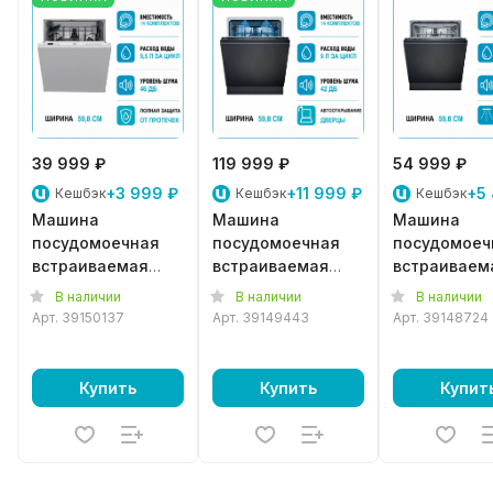
39 999 ₽
119 999 ₽
54 999 ₽
+3 999 ₽
+11 999 ₽
+5
Кешбэк
Кешбэк
Кешбэк
Машина
Машина
Машина
посудомоечная
посудомоечная
посудомоеч
встраиваемая
встраиваемая
встраиваем
Whirlpool W2I
Siemens SN
Siemens SN
В наличии
В наличии
В наличии
HD526A
65EX12CE
615X03EE
Арт.
39150137
Арт.
39149443
Арт.
39148724
Купить
Купить
Купит