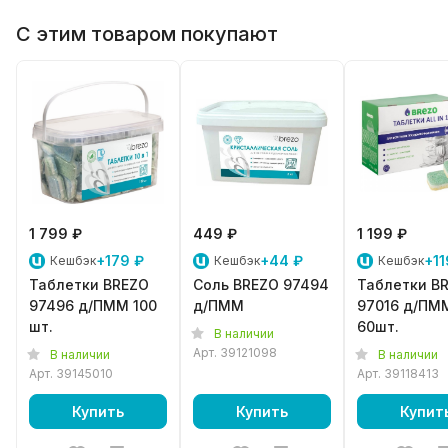
С этим товаром покупают
1 799 ₽
449 ₽
1 199 ₽
+179 ₽
+44 ₽
+11
Кешбэк
Кешбэк
Кешбэк
Таблетки BREZO
Соль BREZO 97494
Таблетки B
97496 д/ПММ 100
д/ПММ
97016 д/ПМ
шт.
60шт.
В наличии
Арт.
39121098
В наличии
В наличии
Арт.
39145010
Арт.
39118413
Купить
Купить
Купит