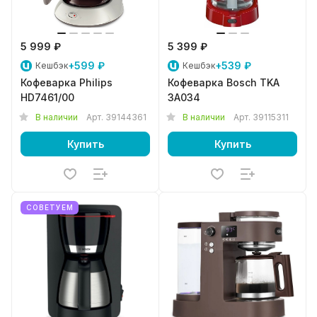
5 999 ₽
5 399 ₽
+599 ₽
+539 ₽
Кешбэк
Кешбэк
Кофеварка Philips
Кофеварка Bosch TKA
HD7461/00
3A034
В наличии
Арт.
39144361
В наличии
Арт.
39115311
Купить
Купить
СОВЕТУЕМ