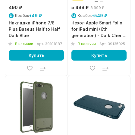
490 ₽
5 499 ₽
8 999 ₽
+49 ₽
+549 ₽
Кешбэк
Кешбэк
Накладка iPhone 7/8
Чехол Apple Smart Folio
Plus Baseus Half to Half
for iPad mini (6th
Dark Blue
generation) - Dark Cherry
MM6K3ZM/A
В наличии
Арт.
39101887
В наличии
Арт.
39135025
Купить
Купить