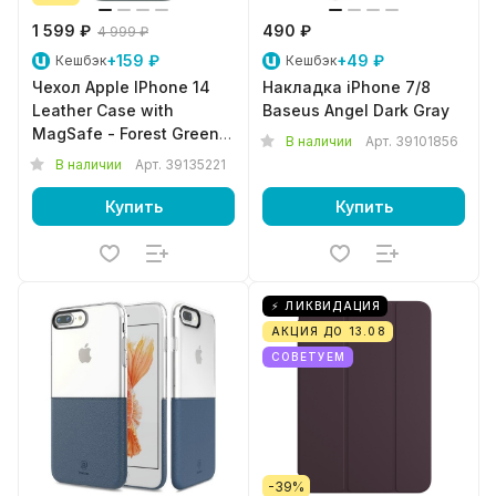
1 599 ₽
490 ₽
4 999 ₽
+159 ₽
+49 ₽
Кешбэк
Кешбэк
Чехол Apple IPhone 14
Накладка iPhone 7/8
Leather Case with
Baseus Angel Dark Gray
MagSafe - Forest Green
В наличии
Арт.
39101856
MPP53ZM/A
В наличии
Арт.
39135221
Купить
Купить
⚡ ЛИКВИДАЦИЯ
АКЦИЯ ДО 13.08
СОВЕТУЕМ
-39%