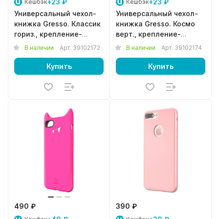
+23 ₽
+23 ₽
Кешбэк
Кешбэк
Универсальный чехол-
Универсальный чехол-
книжка Gresso. Классик
книжка Gresso. Космо
гориз., крепление-
верт., крепление-
силикон (3,5-4,5")
силикон (3,5-4,5")
В наличии
Арт.
39102172
В наличии
Арт.
39102174
черный
золотой
Купить
Купить
490 ₽
390 ₽