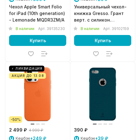
Чехол Apple Smart Folio
Универсальный чехол-
for iPad (10th generation)
книжка Gresso. Грант
- Lemonade MQDR3ZM/A
верт. с силикон.
шеллом. (размер 4,5-
В наличии
Арт.
39135230
В наличии
Арт.
39102159
4,8") черный
Купить
Купить
⚡ ЛИКВИДАЦИЯ
АКЦИЯ ДО 13.08
-50%
2 499 ₽
390 ₽
4 999 ₽
+249 ₽
+39 ₽
Кешбэк
Кешбэк