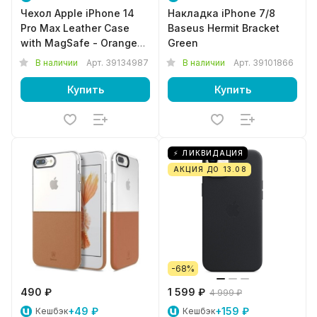
Чехол Apple iPhone 14
Накладка iPhone 7/8
Pro Max Leather Case
Baseus Hermit Bracket
with MagSafe - Orange
Green
MPPR3ZM/A
В наличии
Арт.
39134987
В наличии
Арт.
39101866
Купить
Купить
⚡ ЛИКВИДАЦИЯ
АКЦИЯ ДО 13.08
-68%
490 ₽
1 599 ₽
4 999 ₽
+49 ₽
+159 ₽
Кешбэк
Кешбэк