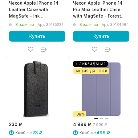
Чехол Apple IPhone 14
Чехол Apple iPhone 14
Leather Case with
Pro Max Leather Case
MagSafe - Ink
with MagSafe - Forest
MPP63ZM/A
Green MPPN3ZM/A
В наличии
Арт.
39135222
В наличии
Арт.
39134984
Купить
Купить
⚡ ЛИКВИДАЦИЯ
АКЦИЯ ДО 13.08
-38%
230 ₽
4 999 ₽
7 999 ₽
+23 ₽
+499 ₽
Кешбэк
Кешбэк