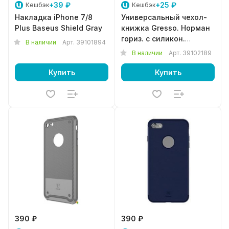
+39 ₽
+25 ₽
Кешбэк
Кешбэк
Накладка iPhone 7/8
Универсальный чехол-
Plus Baseus Shield Gray
книжка Gresso. Норман
гориз. с силикон.
В наличии
Арт.
39101894
шеллом. (размер 5,5-6")
В наличии
Арт.
39102189
черный
Купить
Купить
390 ₽
390 ₽