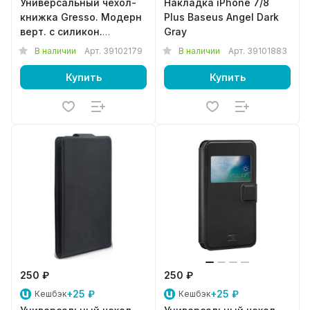
Универсальный чехол-
Накладка iPhone 7/8
книжка Gresso. Модерн
Plus Baseus Angel Dark
верт. с силикон.
Gray
шеллом. (размер 4,2-
В наличии
Арт.
39102179
В наличии
Арт.
39101883
4,5") черный
Купить
Купить
250 ₽
250 ₽
+25 ₽
+25 ₽
Кешбэк
Кешбэк