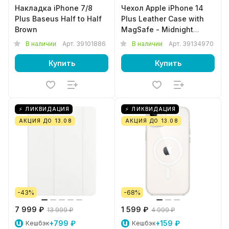
Накладка iPhone 7/8
Чехол Apple iPhone 14
Plus Baseus Half to Half
Plus Leather Case with
Brown
MagSafe - Midnight
MPP93ZM/A
В наличии
Арт.
39101886
В наличии
Арт.
39134970
Купить
Купить
⚡ ЛИКВИДАЦИЯ
⚡ ЛИКВИДАЦИЯ
АКЦИЯ ДО 13.08
АКЦИЯ ДО 13.08
-43%
-68%
7 999 ₽
1 599 ₽
13 999 ₽
4 999 ₽
+799 ₽
+159 ₽
Кешбэк
Кешбэк