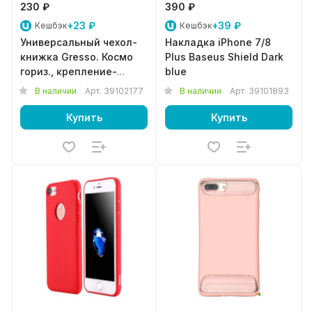
230 ₽
390 ₽
+23 ₽
+39 ₽
Кешбэк
Кешбэк
Универсальный чехол-
Накладка iPhone 7/8
книжка Gresso. Космо
Plus Baseus Shield Dark
гориз., крепление-
blue
силикон (3,5-4,5")
В наличии
Арт.
39102177
В наличии
Арт.
39101893
золотой
Купить
Купить