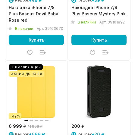
+49 ₽
+39 ₽
Кешбэк
Кешбэк
Накладка iPhone 7/8
Накладка iPhone 7/8
Plus Baseus Devil Baby
Plus Baseus Mystery Pink
Rose red
В наличии
Арт.
39101892
В наличии
Арт.
39103670
Купить
Купить
⚡ ЛИКВИДАЦИЯ
АКЦИЯ ДО 13.08
-42%
6 999 ₽
200 ₽
11 999 ₽
+699 ₽
+20 ₽
Кешбэк
Кешбэк