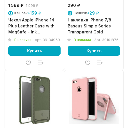
1 599 ₽
290 ₽
4 999 ₽
+159 ₽
+29 ₽
Кешбэк
Кешбэк
Чехол Apple iPhone 14
Накладка iPhone 7/8
Plus Leather Case with
Baseus Simple Series
MagSafe - Ink
Transparent Gold
MPPC3ZM/A
В наличии
Арт.
39134969
В наличии
Арт.
39101876
Купить
Купить