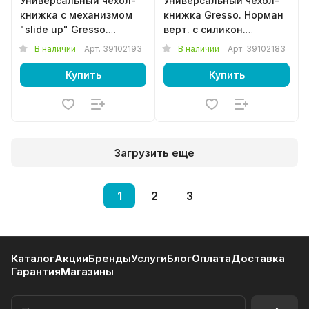
Универсальный чехол-
Универсальный чехол-
книжка с механизмом
книжка Gresso. Норман
"slide up" Gresso.
верт. с силикон.
Гарвард верт. (размер
шеллом. (размер 4,2-
В наличии
Арт.
39102193
В наличии
Арт.
39102183
3XL) черный
4,5") черный
Купить
Купить
Загрузить еще
1
2
3
Каталог
Акции
Бренды
Услуги
Блог
Оплата
Доставка
Гарантия
Магазины