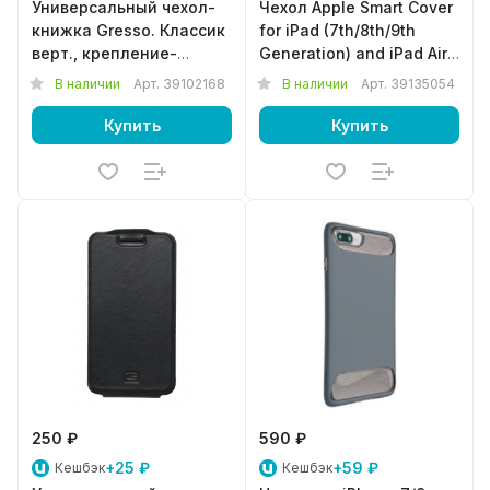
Универсальный чехол-
Чехол Apple Smart Cover
книжка Gresso. Классик
for iPad (7th/8th/9th
верт., крепление-
Generation) and iPad Air
силикон (3,5-4,5")
(3rd Gen) - English
В наличии
Арт.
39102168
В наличии
Арт.
39135054
черный
Lavnder MM6M3
Купить
Купить
250 ₽
590 ₽
+25 ₽
+59 ₽
Кешбэк
Кешбэк