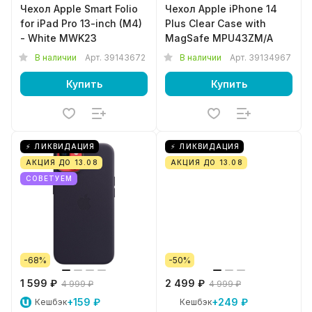
Чехол Apple Smart Folio
Чехол Apple iPhone 14
for iPad Pro 13-inch (M4)
Plus Clear Case with
- White MWK23
MagSafe MPU43ZM/A
В наличии
Арт.
39143672
В наличии
Арт.
39134967
Купить
Купить
⚡ ЛИКВИДАЦИЯ
⚡ ЛИКВИДАЦИЯ
АКЦИЯ ДО 13.08
АКЦИЯ ДО 13.08
СОВЕТУЕМ
-68%
-50%
1 599 ₽
2 499 ₽
4 999 ₽
4 999 ₽
+159 ₽
+249 ₽
Кешбэк
Кешбэк