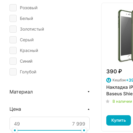
Розовый
Белый
Золотистый
Серый
Красный
Синий
390 ₽
Голубой
+39
Кешбэк
Оранжевый
Накладка iP
Материал
Зеленый
Baseus Shie
В наличии
Желтый
Цена
Прозрачный
Купить
Белый / Синий