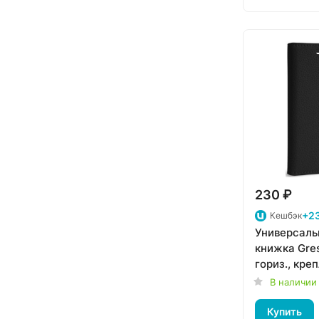
230 ₽
+23
Кешбэк
Универсаль
книжка Gre
гориз., кре
силикон (3,
В наличии
черный
Купить