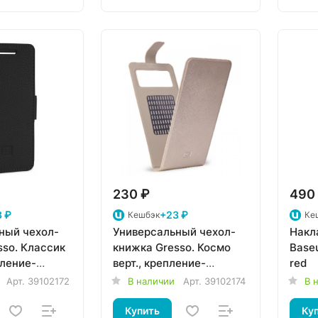
230 ₽
490
 ₽
+23 ₽
Кешбэк
Ке
ный чехол-
Универсальный чехол-
Накла
sso. Классик
книжка Gresso. Космо
Baseu
пление-
верт., крепление-
red
5-4,5")
силикон (3,5-4,5")
Арт.
39102172
В наличии
Арт.
39102174
В 
золотой
Купить
Ку