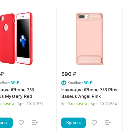
 ₽
590 ₽
+39 ₽
+59 ₽
шбэк
Кешбэк
адка iPhone 7/8
Накладка iPhone 7/8 Plus
us Mystery Red
Baseus Angel Pink
наличии
Арт.
39101871
В наличии
Арт.
39101884
пить
Купить