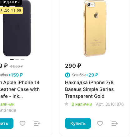
КВИДАЦИЯ
Я ДО 13.08
9 ₽
290 ₽
4 999 ₽
+159 ₽
+29 ₽
шбэк
Кешбэк
 Apple iPhone 14
Накладка iPhone 7/8
Leather Case with
Baseus Simple Series
fe - Ink
Transparent Gold
C3ZM/A
наличии
В наличии
Арт.
39101876
9134969
пить
Купить