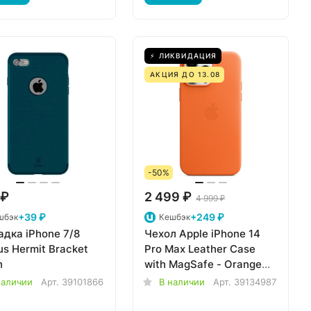
⚡ ЛИКВИДАЦИЯ
АКЦИЯ ДО 13.08
-50%
 ₽
2 499 ₽
4 999 ₽
+39 ₽
+249 ₽
шбэк
Кешбэк
адка iPhone 7/8
Чехол Apple iPhone 14
s Hermit Bracket
Pro Max Leather Case
n
with MagSafe - Orange
MPPR3ZM/A
наличии
Арт.
39101866
В наличии
Арт.
39134987