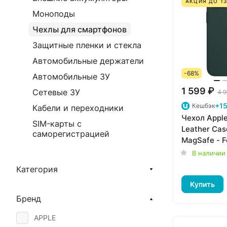
АКЦИЯ ДО 13
Моноподы
Чехлы для смартфонов
Защитные пленки и стекла
Автомобильные держатели
-68%
Автомобильные ЗУ
1 599 ₽
Сетевые ЗУ
4 9
+15
Кешбэк
Кабели и переходники
Чехол Apple
SIM-карты с
Leather Cas
саморегистрацией
MagSafe - F
MPP53ZM/
В наличии
Категория
Купить
Бренд
APPLE