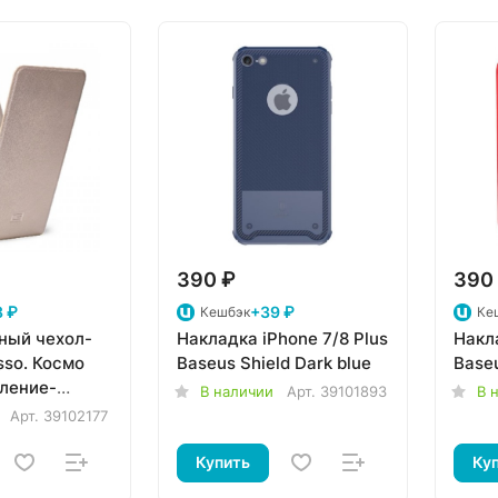
390 ₽
390
 ₽
+39 ₽
Кешбэк
Ке
ный чехол-
Накладка iPhone 7/8 Plus
Накл
sso. Космо
Baseus Shield Dark blue
Base
пление-
В наличии
Арт.
39101893
В 
5-4,5")
Арт.
39102177
Купить
Ку