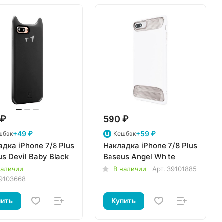
 ₽
590 ₽
+49 ₽
+59 ₽
шбэк
Кешбэк
дка iPhone 7/8 Plus
Накладка iPhone 7/8 Plus
s Devil Baby Black
Baseus Angel White
наличии
В наличии
Арт.
39101885
9103668
пить
Купить