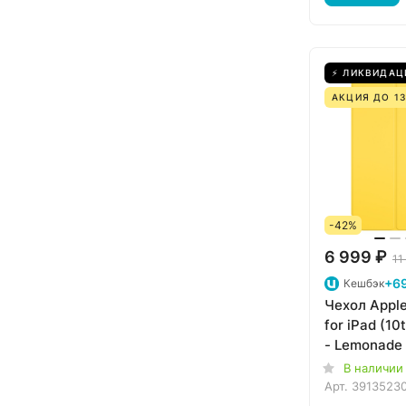
⚡ ЛИКВИДАЦ
АКЦИЯ ДО 13
-42%
6 999 ₽
11
+6
Кешбэк
Чехол Apple
for iPad (10
- Lemonad
В наличии
Арт.
3913523