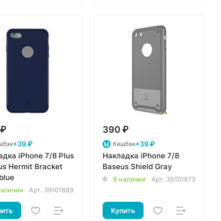
 ₽
390 ₽
+39 ₽
+39 ₽
шбэк
Кешбэк
дка iPhone 7/8 Plus
Накладка iPhone 7/8
s Hermit Bracket
Baseus Shield Gray
blue
В наличии
Арт.
39101873
наличии
Арт.
39101889
пить
Купить