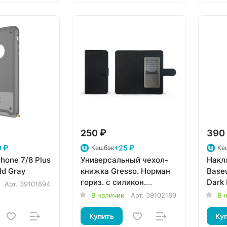
250 ₽
390
 ₽
+25 ₽
Кешбэк
Ке
hone 7/8 Plus
Универсальный чехол-
Накла
ld Gray
книжка Gresso. Норман
Baseu
гориз. с силикон.
Dark 
Арт.
39101894
шеллом. (размер 5,5-6")
В наличии
Арт.
39102189
В 
черный
Купить
Ку