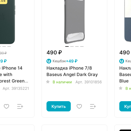
.08
490 ₽
490
99 ₽
9 ₽
+49 ₽
Кешбэк
Ке
 IPhone 14
Накладка iPhone 7/8
Накла
e with
Baseus Angel Dark Gray
Baseu
orest Green
Blue
В наличии
Арт.
39101856
A
Арт.
39135221
В 
Купить
Ку