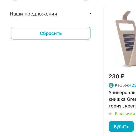
Белый / Коричневый
Наши предложения
Коричневый
Оливковый
Сбросить
Салатовый
Чёрный
Зеленый лес
Светло-коричневый
230 ₽
Черный
+23
Кешбэк
Универсаль
книжка Gre
гориз., кре
силикон (3,
В наличии
золотой
Купить