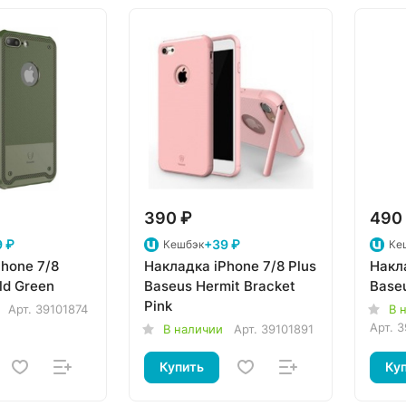
390 ₽
490
 ₽
+39 ₽
Кешбэк
Ке
hone 7/8
Накладка iPhone 7/8 Plus
Накла
ld Green
Baseus Hermit Bracket
Baseu
Pink
Арт.
39101874
В 
Арт.
3
В наличии
Арт.
39101891
Купить
Ку