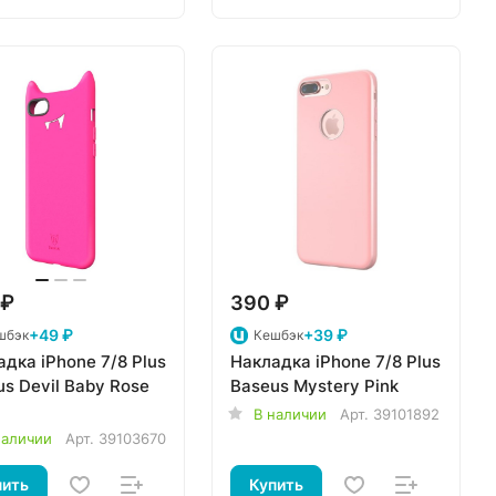
 ₽
390 ₽
+49 ₽
+39 ₽
шбэк
Кешбэк
дка iPhone 7/8 Plus
Накладка iPhone 7/8 Plus
s Devil Baby Rose
Baseus Mystery Pink
В наличии
Арт.
39101892
наличии
Арт.
39103670
пить
Купить