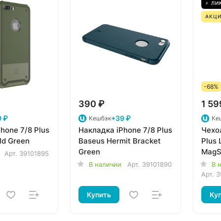
⚡ ЛИ
АКЦИ
-68%
390 ₽
1 59
 ₽
+39 ₽
Кешбэк
Ке
hone 7/8 Plus
Накладка iPhone 7/8 Plus
Чехол
ld Green
Baseus Hermit Bracket
Plus 
Green
MagSa
Арт.
39101895
MPP
В наличии
Арт.
39101890
В 
Арт.
3
Купить
Ку