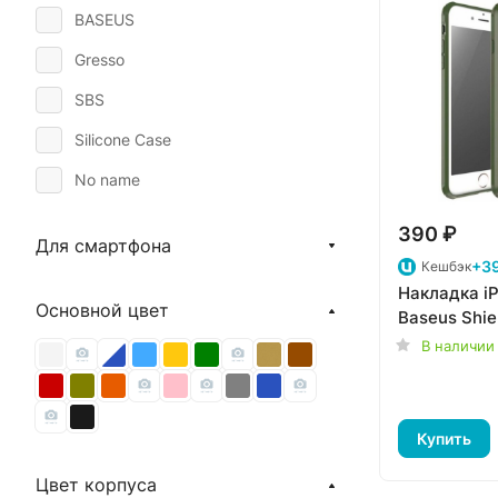
BASEUS
Gresso
SBS
Silicone Case
No name
390 ₽
Для смартфона
+39
Кешбэк
Накладка iP
Основной цвет
Baseus Shie
В наличии
Купить
Цвет корпуса