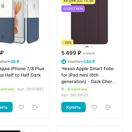
АКЦИЯ ДО 13.08
СОВЕТУЕМ
-39%
 ₽
5 499 ₽
8 999 ₽
+49 ₽
+549 ₽
шбэк
Кешбэк
дка iPhone 7/8 Plus
Чехол Apple Smart Folio
s Half to Half Dark
for iPad mini (6th
generation) - Dark Cherry
MM6K3ZM/A
наличии
Арт.
39101887
В наличии
Арт.
39135025
пить
Купить