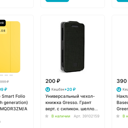
ИЯ
.08
200 ₽
390
 999 ₽
99 ₽
+20 ₽
Кешбэк
Ке
 Smart Folio
Универсальный чехол-
Накл
th generation)
книжка Gresso. Грант
Baseu
e MQDR3ZM/A
верт. с силикон. шеллом.
Gree
(размер 4,5-4,8")
В наличии
Арт.
39102159
В 
черный
0