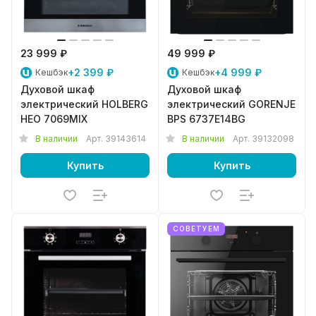
23 999 ₽
49 999 ₽
+2 399 ₽
+4 999 ₽
Кешбэк
Кешбэк
Духовой шкаф
Духовой шкаф
электрический HOLBERG
электрический GORENJE
HEO 7069MIX
BPS 6737E14BG
В наличии
Арт.
39143614
В наличии
Арт.
39132098
Купить
Купить
СОВЕТУЕМ