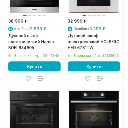
38 999 ₽
32 999 ₽
+3 899 ₽
+3 299 ₽
Кешбэк
Кешбэк
Духовой шкаф
Духовой шкаф
электрический Hansa
электрический HOLBERG
BOEI 684605
HEO 6781TW
В наличии
Арт.
39145548
В наличии
Арт.
39125696
Купить
Купить