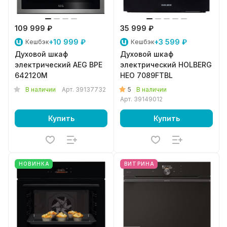
109 999 ₽
35 999 ₽
+10 999 ₽
+3 599 ₽
Кешбэк
Кешбэк
Духовой шкаф
Духовой шкаф
электрический AEG BPE
электрический HOLBERG
642120M
HEO 7089FTBL
5
В наличии
Арт.
39137732
В наличии
Арт.
39149012
Купить
Купить
НОВИНКА
ВИТРИНА