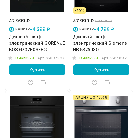
-20%
42 999 ₽
47 990 ₽
59 999 ₽
+4 299 ₽
+4 799 ₽
Кешбэк
Кешбэк
Духовой шкаф
Духовой шкаф
электрический GORENJE
электрический Siemens
BOS 6737E06FBG
HB 537A0S0
В наличии
Арт.
39137802
В наличии
Арт.
39140851
Купить
Купить
АКЦИЯ ДО 13.08