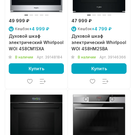
49 999 ₽
47 999 ₽
+4 999 ₽
+4 799 ₽
Кешбэк
Кешбэк
Духовой шкаф
Духовой шкаф
электрический Whirlpool
электрический Whirlpool
WOI 4S8CM1SXA
WOI 4S8HM2SBA
В наличии
Арт.
39148184
В наличии
Арт.
39146366
Купить
Купить