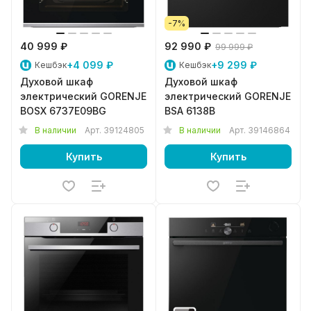
-7%
40 999 ₽
92 990 ₽
99 999 ₽
+4 099 ₽
+9 299 ₽
Кешбэк
Кешбэк
Духовой шкаф
Духовой шкаф
электрический GORENJE
электрический GORENJE
BOSX 6737E09BG
BSA 6138B
В наличии
Арт.
39124805
В наличии
Арт.
39146864
Купить
Купить