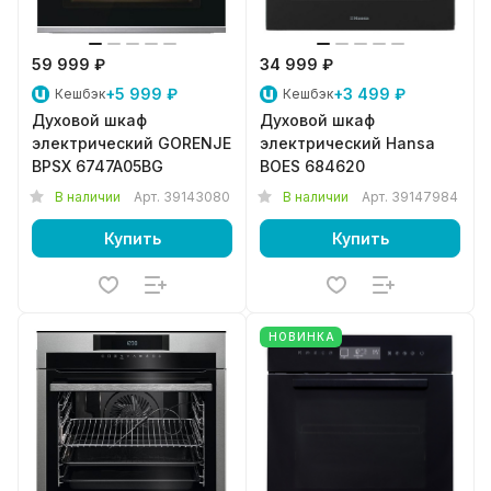
59 999 ₽
34 999 ₽
+5 999 ₽
+3 499 ₽
Кешбэк
Кешбэк
Духовой шкаф
Духовой шкаф
электрический GORENJE
электрический Hansa
BPSX 6747A05BG
BOES 684620
В наличии
Арт.
39143080
В наличии
Арт.
39147984
Купить
Купить
НОВИНКА