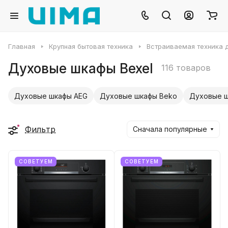
Главная
Крупная бытовая техника
Встраиваемая техника д
Духовые шкафы Bexel
116 товаров
Духовые шкафы AEG
Духовые шкафы Beko
Духовые ш
Фильтр
Сначала популярные
СОВЕТУЕМ
СОВЕТУЕМ