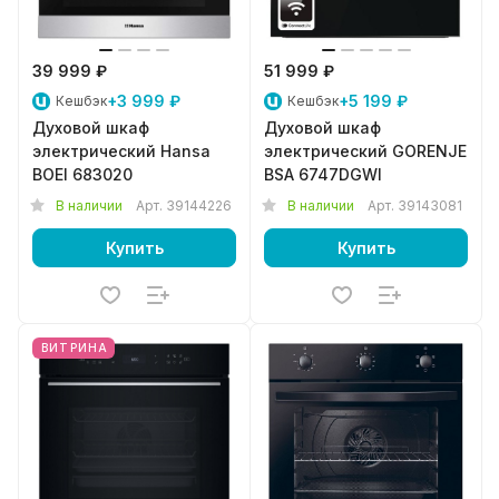
39 999 ₽
51 999 ₽
+3 999 ₽
+5 199 ₽
Кешбэк
Кешбэк
Духовой шкаф
Духовой шкаф
электрический Hansa
электрический GORENJE
BOEI 683020
BSA 6747DGWI
В наличии
Арт.
39144226
В наличии
Арт.
39143081
Купить
Купить
ВИТРИНА