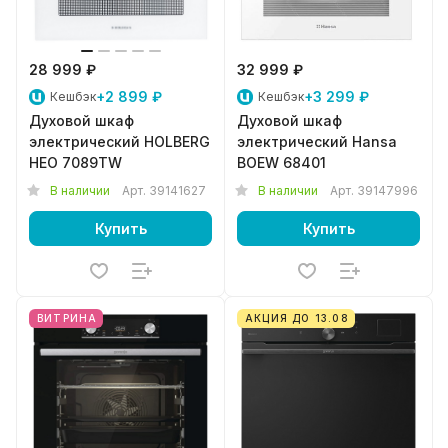
28 999 ₽
32 999 ₽
+2 899 ₽
+3 299 ₽
Кешбэк
Кешбэк
Духовой шкаф
Духовой шкаф
электрический HOLBERG
электрический Hansa
HEO 7089TW
BOEW 68401
В наличии
Арт.
39141627
В наличии
Арт.
39147996
Купить
Купить
ВИТРИНА
АКЦИЯ ДО 13.08