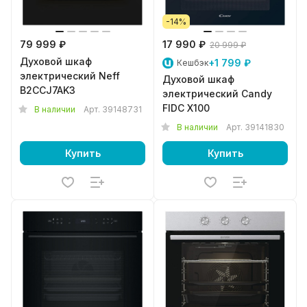
-14%
79 999 ₽
17 990 ₽
20 999 ₽
Духовой шкаф
+1 799 ₽
Кешбэк
электрический Neff
Духовой шкаф
B2CCJ7AK3
электрический Candy
FIDC X100
В наличии
Арт.
39148731
В наличии
Арт.
39141830
Купить
Купить