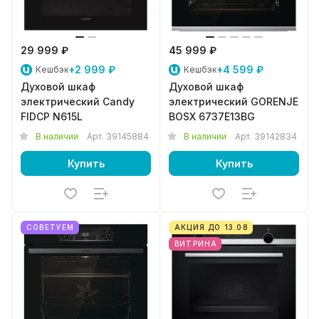
29 999 ₽
45 999 ₽
+2 999 ₽
+4 599 ₽
Кешбэк
Кешбэк
Духовой шкаф
Духовой шкаф
электрический Candy
электрический GORENJE
FIDCP N615L
BOSX 6737E13BG
В наличии
Арт.
39145884
В наличии
Арт.
39142834
Купить
Купить
СОВЕТУЕМ
АКЦИЯ ДО 13.08
ВИТРИНА