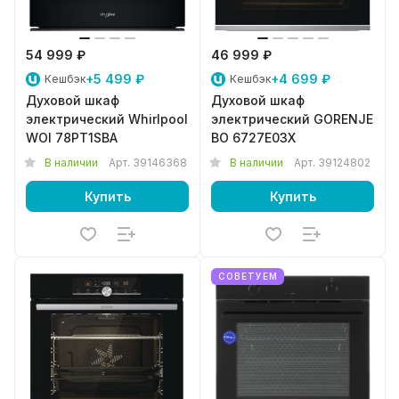
54 999 ₽
46 999 ₽
+5 499 ₽
+4 699 ₽
Кешбэк
Кешбэк
Духовой шкаф
Духовой шкаф
электрический Whirlpool
электрический GORENJE
WOI 78PT1SBA
BO 6727E03X
В наличии
Арт.
39146368
В наличии
Арт.
39124802
Купить
Купить
СОВЕТУЕМ