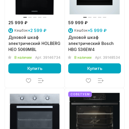
25 999 ₽
59 999 ₽
+2 599 ₽
+5 999 ₽
Кешбэк
Кешбэк
Духовой шкаф
Духовой шкаф
электрический HOLBERG
электрический Bosch
HEO 5069MBL
HBG 536EW4
В наличии
Арт.
39146734
В наличии
Арт.
39148534
Купить
Купить
СОВЕТУЕМ