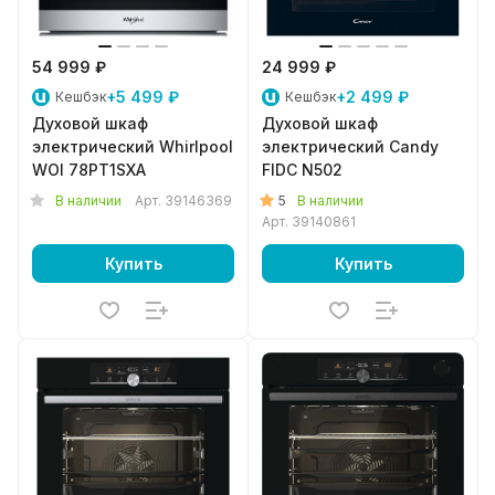
54 999 ₽
24 999 ₽
+5 499 ₽
+2 499 ₽
Кешбэк
Кешбэк
Духовой шкаф
Духовой шкаф
электрический Whirlpool
электрический Candy
WOI 78PT1SXA
FIDC N502
5
В наличии
Арт.
39146369
В наличии
Арт.
39140861
Купить
Купить