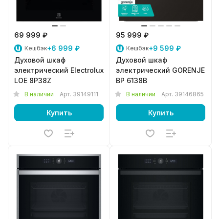
69 999 ₽
95 999 ₽
+6 999 ₽
+9 599 ₽
Кешбэк
Кешбэк
Духовой шкаф
Духовой шкаф
электрический Electrolux
электрический GORENJE
LOE 8P38Z
BP 6138B
В наличии
Арт.
39149111
В наличии
Арт.
39146865
Купить
Купить