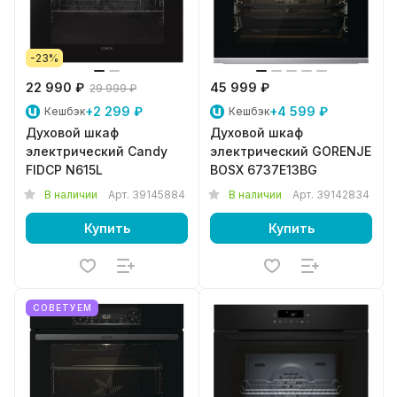
-23%
22 990 ₽
45 999 ₽
29 999 ₽
+2 299 ₽
+4 599 ₽
Кешбэк
Кешбэк
Духовой шкаф
Духовой шкаф
электрический Candy
электрический GORENJE
FIDCP N615L
BOSX 6737E13BG
В наличии
Арт.
39145884
В наличии
Арт.
39142834
Купить
Купить
СОВЕТУЕМ