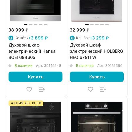
38 999 ₽
32 999 ₽
+3 899 ₽
+3 299 ₽
Кешбэк
Кешбэк
Духовой шкаф
Духовой шкаф
электрический Hansa
электрический HOLBERG
BOEI 684605
HEO 6781TW
В наличии
Арт.
39145548
В наличии
Арт.
39125696
Купить
Купить
АКЦИЯ ДО 13.08