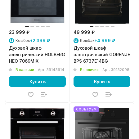
23 999 ₽
49 999 ₽
+2 399 ₽
+4 999 ₽
Кешбэк
Кешбэк
Духовой шкаф
Духовой шкаф
электрический HOLBERG
электрический GORENJE
HEO 7069MIX
BPS 6737E14BG
В наличии
Арт.
39143614
В наличии
Арт.
39132098
Купить
Купить
СОВЕТУЕМ