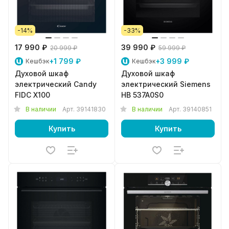
-14%
-33%
17 990 ₽
39 990 ₽
20 999 ₽
59 999 ₽
+1 799 ₽
+3 999 ₽
Кешбэк
Кешбэк
Духовой шкаф
Духовой шкаф
электрический Candy
электрический Siemens
FIDC X100
HB 537A0S0
В наличии
Арт.
39141830
В наличии
Арт.
39140851
Купить
Купить