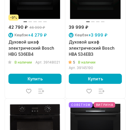
-9%
42 790 ₽
39 999 ₽
46 999 ₽
+4 279 ₽
+3 999 ₽
Кешбэк
Кешбэк
Духовой шкаф
Духовой шкаф
электрический Bosch
электрический Bosch
HBG 536EB4
HBA 534EB3
5
В наличии
Арт.
39148021
В наличии
Арт.
39145190
Купить
Купить
СОВЕТУЕМ
ВИТРИНА