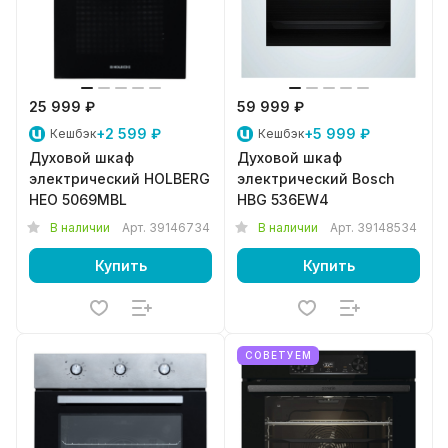
25 999 ₽
59 999 ₽
+2 599 ₽
+5 999 ₽
Кешбэк
Кешбэк
Духовой шкаф
Духовой шкаф
электрический HOLBERG
электрический Bosch
HEO 5069MBL
HBG 536EW4
В наличии
Арт.
39146734
В наличии
Арт.
39148534
Купить
Купить
СОВЕТУЕМ