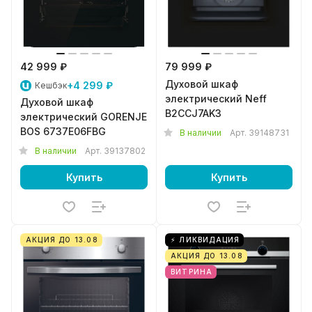
42 999 ₽
79 999 ₽
Духовой шкаф
+4 299 ₽
Кешбэк
электрический Neff
Духовой шкаф
B2CCJ7AK3
электрический GORENJE
BOS 6737E06FBG
В наличии
Арт.
39148731
В наличии
Арт.
39137802
Купить
Купить
АКЦИЯ ДО 13.08
⚡ ЛИКВИДАЦИЯ
АКЦИЯ ДО 13.08
ВИТРИНА