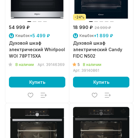
-24%
54 999 ₽
18 990 ₽
24 999 ₽
+5 499 ₽
+1 899 ₽
Кешбэк
Кешбэк
Духовой шкаф
Духовой шкаф
электрический Whirlpool
электрический Candy
WOI 78PT1SXA
FIDC N502
5
В наличии
Арт.
39146369
В наличии
Арт.
39140861
Купить
Купить