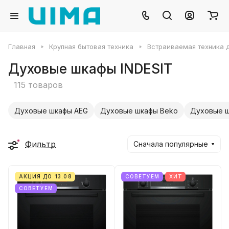
Главная
Крупная бытовая техника
Встраиваемая техника д
Духовые шкафы INDESIT
115 товаров
Духовые шкафы AEG
Духовые шкафы Beko
Духовые ш
Фильтр
Сначала популярные
АКЦИЯ ДО 13.08
СОВЕТУЕМ
ХИТ
СОВЕТУЕМ