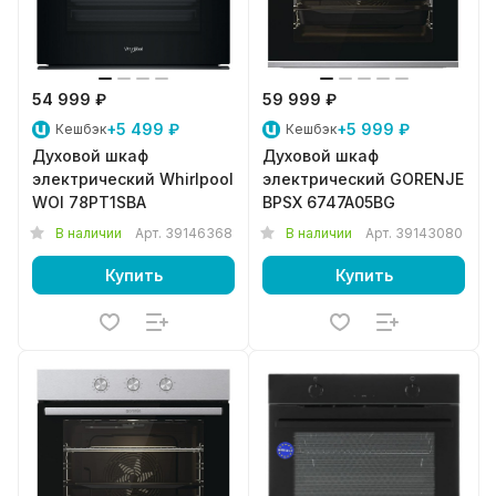
54 999 ₽
59 999 ₽
+5 499 ₽
+5 999 ₽
Кешбэк
Кешбэк
Духовой шкаф
Духовой шкаф
электрический Whirlpool
электрический GORENJE
WOI 78PT1SBA
BPSX 6747A05BG
В наличии
Арт.
39146368
В наличии
Арт.
39143080
Купить
Купить