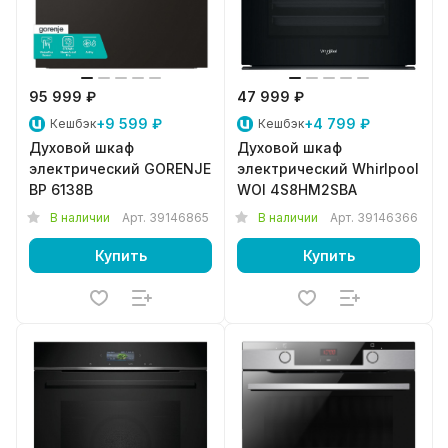
95 999 ₽
47 999 ₽
+9 599 ₽
+4 799 ₽
Кешбэк
Кешбэк
Духовой шкаф
Духовой шкаф
электрический GORENJE
электрический Whirlpool
BP 6138B
WOI 4S8HM2SBA
В наличии
Арт.
39146865
В наличии
Арт.
39146366
Купить
Купить