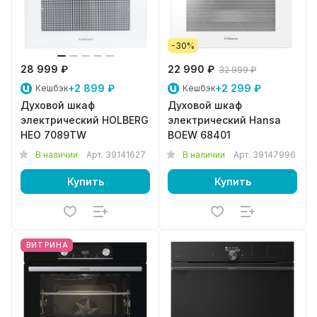
-30%
28 999 ₽
22 990 ₽
32 999 ₽
+2 899 ₽
+2 299 ₽
Кешбэк
Кешбэк
Духовой шкаф
Духовой шкаф
электрический HOLBERG
электрический Hansa
HEO 7089TW
BOEW 68401
В наличии
Арт.
39141627
В наличии
Арт.
39147996
Купить
Купить
ВИТРИНА