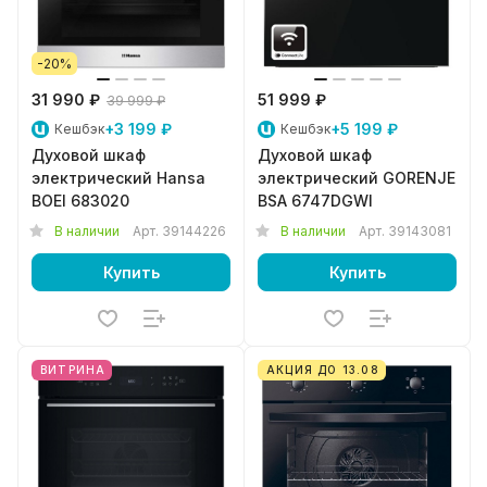
-20%
31 990 ₽
51 999 ₽
39 999 ₽
+3 199 ₽
+5 199 ₽
Кешбэк
Кешбэк
Духовой шкаф
Духовой шкаф
электрический Hansa
электрический GORENJE
BOEI 683020
BSA 6747DGWI
В наличии
Арт.
39144226
В наличии
Арт.
39143081
Купить
Купить
ВИТРИНА
АКЦИЯ ДО 13.08