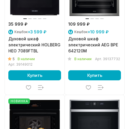
35 999 ₽
109 999 ₽
+3 599 ₽
+10 999 ₽
Кешбэк
Кешбэк
Духовой шкаф
Духовой шкаф
электрический HOLBERG
электрический AEG BPE
HEO 7089FTBL
642120M
5
В наличии
В наличии
Арт.
39137732
Арт.
39149012
Купить
Купить
НОВИНКА