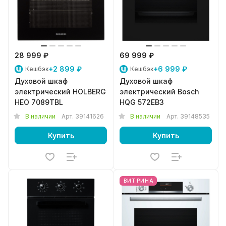
28 999 ₽
69 999 ₽
+2 899 ₽
+6 999 ₽
Кешбэк
Кешбэк
Духовой шкаф
Духовой шкаф
электрический HOLBERG
электрический Bosch
HEO 7089TBL
HQG 572EB3
В наличии
Арт.
39141626
В наличии
Арт.
39148535
Купить
Купить
ВИТРИНА