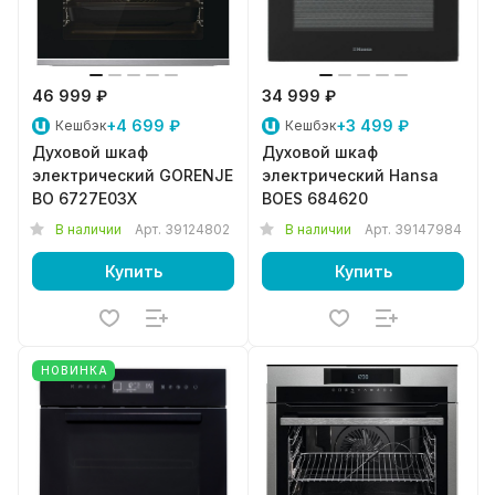
46 999 ₽
34 999 ₽
+4 699 ₽
+3 499 ₽
Кешбэк
Кешбэк
Духовой шкаф
Духовой шкаф
электрический GORENJE
электрический Hansa
BO 6727E03X
BOES 684620
В наличии
Арт.
39124802
В наличии
Арт.
39147984
Купить
Купить
НОВИНКА