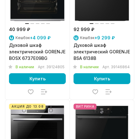
40 999 ₽
92 999 ₽
+4 099 ₽
+9 299 ₽
Кешбэк
Кешбэк
Духовой шкаф
Духовой шкаф
электрический GORENJE
электрический GORENJE
BOSX 6737E09BG
BSA 6138B
В наличии
Арт.
39124805
В наличии
Арт.
39146864
Купить
Купить
АКЦИЯ ДО 13.08
ВИТРИНА