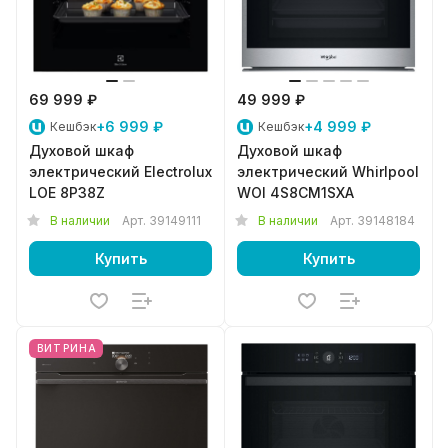
69 999 ₽
49 999 ₽
+6 999 ₽
+4 999 ₽
Кешбэк
Кешбэк
Духовой шкаф
Духовой шкаф
электрический Electrolux
электрический Whirlpool
LOE 8P38Z
WOI 4S8CM1SXA
В наличии
Арт.
39149111
В наличии
Арт.
39148184
Купить
Купить
ВИТРИНА