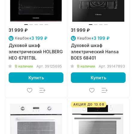
31 999 ₽
31 999 ₽
+3 199 ₽
+3 199 ₽
Кешбэк
Кешбэк
Духовой шкаф
Духовой шкаф
электрический HOLBERG
электрический Hansa
HEO 6781TBL
BOES 68401
В наличии
Арт.
39125695
В наличии
Арт.
39147893
Купить
Купить
АКЦИЯ ДО 13.08