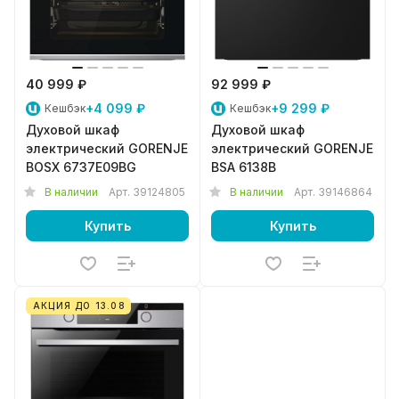
40 999 ₽
92 999 ₽
+4 099 ₽
+9 299 ₽
Кешбэк
Кешбэк
Духовой шкаф
Духовой шкаф
электрический GORENJE
электрический GORENJE
BOSX 6737E09BG
BSA 6138B
В наличии
Арт.
39124805
В наличии
Арт.
39146864
Купить
Купить
АКЦИЯ ДО 13.08