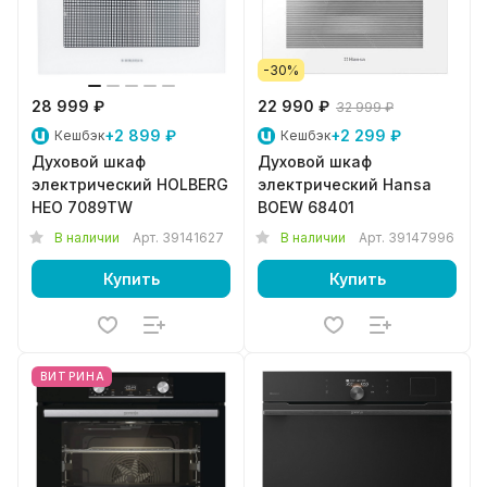
-30%
28 999 ₽
22 990 ₽
32 999 ₽
+2 899 ₽
+2 299 ₽
Кешбэк
Кешбэк
Духовой шкаф
Духовой шкаф
электрический HOLBERG
электрический Hansa
HEO 7089TW
BOEW 68401
В наличии
Арт.
39141627
В наличии
Арт.
39147996
Купить
Купить
ВИТРИНА