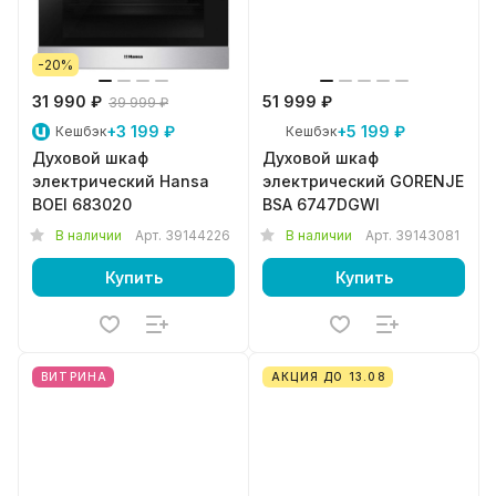
-20%
31 990 ₽
51 999 ₽
39 999 ₽
+3 199 ₽
+5 199 ₽
Кешбэк
Кешбэк
Духовой шкаф
Духовой шкаф
электрический Hansa
электрический GORENJE
BOEI 683020
BSA 6747DGWI
В наличии
Арт.
39144226
В наличии
Арт.
39143081
Купить
Купить
ВИТРИНА
АКЦИЯ ДО 13.08