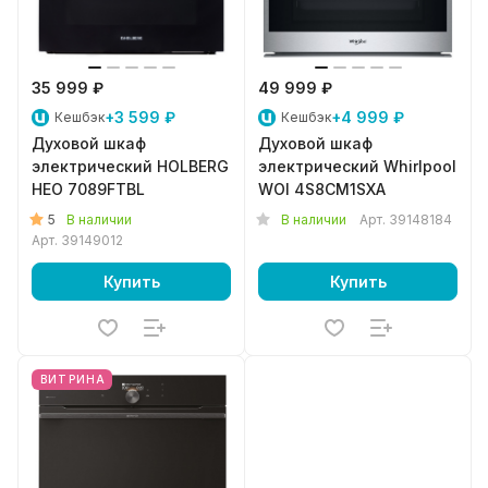
35 999 ₽
49 999 ₽
+3 599 ₽
+4 999 ₽
Кешбэк
Кешбэк
Духовой шкаф
Духовой шкаф
электрический HOLBERG
электрический Whirlpool
HEO 7089FTBL
WOI 4S8CM1SXA
5
В наличии
В наличии
Арт.
39148184
Арт.
39149012
Купить
Купить
ВИТРИНА