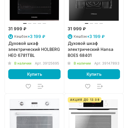
31 999 ₽
31 999 ₽
+3 199 ₽
+3 199 ₽
Кешбэк
Кешбэк
Духовой шкаф
Духовой шкаф
электрический HOLBERG
электрический Hansa
HEO 6781TBL
BOES 68401
В наличии
Арт.
39125695
В наличии
Арт.
39147893
Купить
Купить
АКЦИЯ ДО 13.08