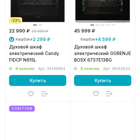
-23%
22 990 ₽
45 999 ₽
29 999 ₽
+2 299 ₽
+4 599 ₽
Кешбэк
Кешбэк
Духовой шкаф
Духовой шкаф
электрический Candy
электрический GORENJE
FIDCP N615L
BOSX 6737E13BG
В наличии
Арт.
39145884
В наличии
Арт.
39142834
Купить
Купить
СОВЕТУЕМ