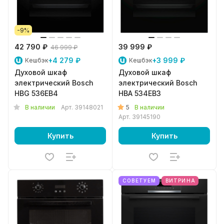
-9%
42 790 ₽
39 999 ₽
46 999 ₽
+4 279 ₽
+3 999 ₽
Кешбэк
Кешбэк
Духовой шкаф
Духовой шкаф
электрический Bosch
электрический Bosch
HBG 536EB4
HBA 534EB3
5
В наличии
Арт.
39148021
В наличии
Арт.
39145190
Купить
Купить
СОВЕТУЕМ
ВИТРИНА