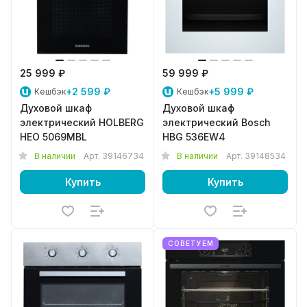
25 999 ₽
59 999 ₽
+2 599 ₽
+5 999 ₽
Кешбэк
Кешбэк
Духовой шкаф
Духовой шкаф
электрический HOLBERG
электрический Bosch
HEO 5069MBL
HBG 536EW4
В наличии
Арт.
39146734
В наличии
Арт.
39148534
Купить
Купить
СОВЕТУЕМ