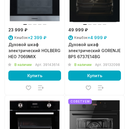
23 999 ₽
49 999 ₽
+2 399 ₽
+4 999 ₽
Кешбэк
Кешбэк
Духовой шкаф
Духовой шкаф
электрический HOLBERG
электрический GORENJE
HEO 7069MIX
BPS 6737E14BG
В наличии
Арт.
39143614
В наличии
Арт.
39132098
Купить
Купить
СОВЕТУЕМ