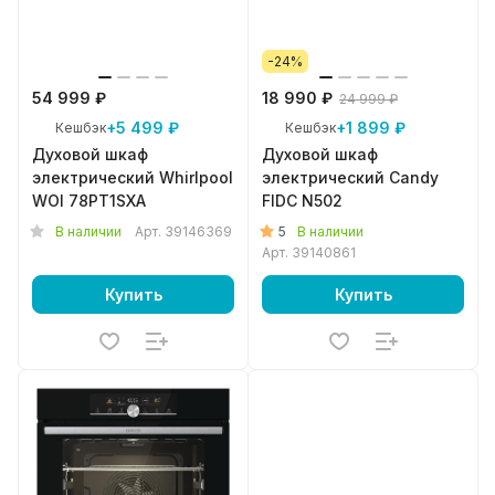
-24%
54 999 ₽
18 990 ₽
24 999 ₽
+5 499 ₽
+1 899 ₽
Кешбэк
Кешбэк
Духовой шкаф
Духовой шкаф
электрический Whirlpool
электрический Candy
WOI 78PT1SXA
FIDC N502
5
В наличии
Арт.
39146369
В наличии
Арт.
39140861
Купить
Купить