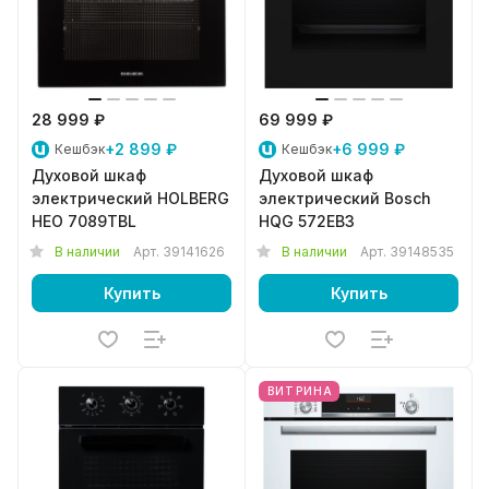
28 999 ₽
69 999 ₽
+2 899 ₽
+6 999 ₽
Кешбэк
Кешбэк
Духовой шкаф
Духовой шкаф
электрический HOLBERG
электрический Bosch
HEO 7089TBL
HQG 572EB3
В наличии
Арт.
39141626
В наличии
Арт.
39148535
Купить
Купить
ВИТРИНА