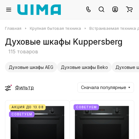
Главная
Крупная бытовая техника
Встраиваемая техника д
Духовые шкафы Kuppersberg
115 товаров
Духовые шкафы AEG
Духовые шкафы Beko
Духовые ш
Фильтр
Сначала популярные
АКЦИЯ ДО 13.08
СОВЕТУЕМ
СОВЕТУЕМ