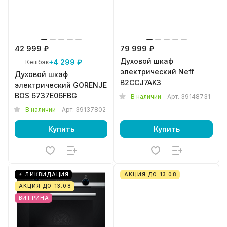
42 999 ₽
79 999 ₽
Духовой шкаф
+4 299 ₽
Кешбэк
электрический Neff
Духовой шкаф
B2CCJ7AK3
электрический GORENJE
BOS 6737E06FBG
В наличии
Арт.
39148731
В наличии
Арт.
39137802
Купить
Купить
⚡ ЛИКВИДАЦИЯ
АКЦИЯ ДО 13.08
АКЦИЯ ДО 13.08
ВИТРИНА